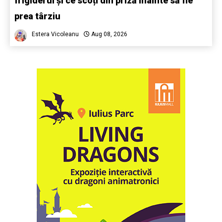
frigiderul și ce scoți din priză înainte să fie
prea târziu
Estera Vicoleanu
Aug 08, 2026