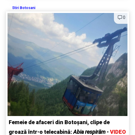
Stiri Botosani
0
Femeie de afaceri din Botoșani, clipe de
groază într-o telecabină:
Abia respirăm
-
VIDEO