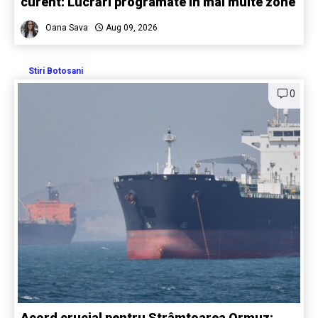
curent: Lucrări programate în mai multe zone
Oana Sava
Aug 09, 2026
Stiri Botosani
0
Acord crucial pentru Strâmtoarea Ormuz: