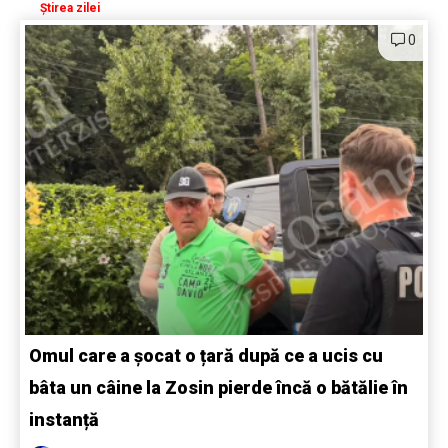
Știrea zilei
0
Omul care a șocat o țară după ce a ucis cu
bâta un câine la Zosin pierde încă o bătălie în
instanță