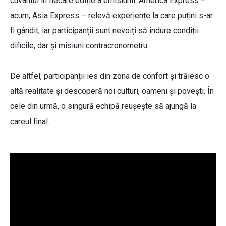
cuvântul în fiecare ediție a emisiunii. America Express –
acum, Asia Express – relevă experiențe la care puțini s-ar
fi gândit, iar participanții sunt nevoiți să îndure condiții
dificile, dar și misiuni contracronometru.
De altfel, participanții ies din zona de confort și trăiesc o
altă realitate și descoperă noi culturi, oameni și povești. În
cele din urmă, o singură echipă reușește să ajungă la
careul final.