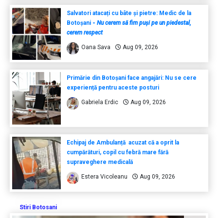
Salvatori atacați cu bâte și pietre: Medic de la
Botoșani
-
Nu cerem să fim puși pe un piedestal,
cerem respect
Oana Sava
Aug 09, 2026
Primărie din Botoșani face angajări: Nu se cere
experiență pentru aceste posturi
Gabriela Erdic
Aug 09, 2026
Echipaj de Ambulanță acuzat că a oprit la
cumpărături, copil cu febră mare fără
supraveghere medicală
Estera Vicoleanu
Aug 09, 2026
Stiri Botosani