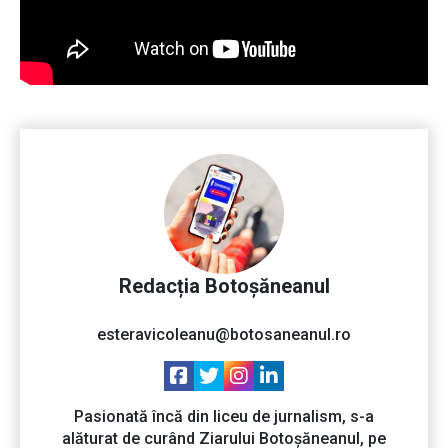
Redacția Botoșăneanul
esteravicoleanu@botosaneanul.ro
Pasionată încă din liceu de jurnalism, s-a
alăturat de curând Ziarului Botoșăneanul, pe