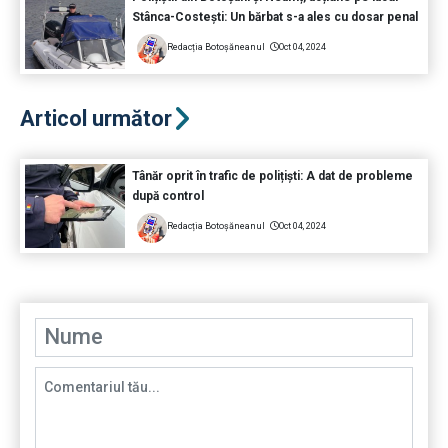
Stânca-Costești: Un bărbat s-a ales cu dosar penal
Redacția Botoșăneanul
Oct 04, 2024
Articol următor
Tânăr oprit în trafic de polițiști: A dat de probleme
după control
Redacția Botoșăneanul
Oct 04, 2024