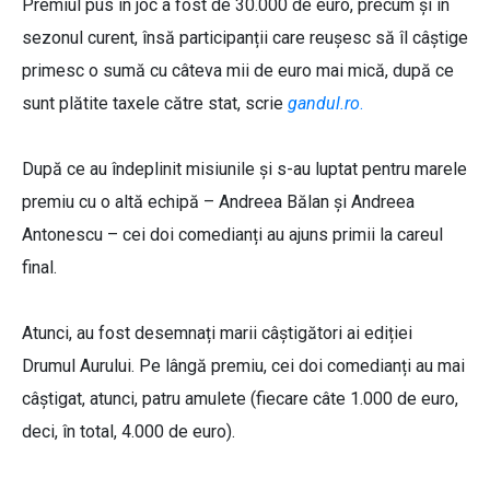
Premiul pus în joc a fost de 30.000 de euro, precum și în
sezonul curent, însă participanții care reușesc să îl câștige
primesc o sumă cu câteva mii de euro mai mică, după ce
sunt plătite taxele către stat, scrie
gandul.ro
.
După ce au îndeplinit misiunile și s-au luptat pentru marele
premiu cu o altă echipă – Andreea Bălan și Andreea
Antonescu – cei doi comedianți au ajuns primii la careul
final.
Atunci, au fost desemnați marii câștigători ai ediției
Drumul Aurului. Pe lângă premiu, cei doi comedianți au mai
câștigat, atunci, patru amulete (fiecare câte 1.000 de euro,
deci, în total, 4.000 de euro).