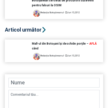
Botoşănean cercetat de procurorii suceveni
pentru falsuri la OSIM
Redacția Botoșăneanul
Jun 15, 2012
Articol următor
Mall-ul din Botoşani îşi deschide porţile –
AFLĂ
când
Redacția Botoșăneanul
Jun 15, 2012