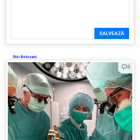
SALVEAZĂ
Stiri Botosani
0