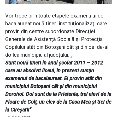
Vor trece prin toate etapele examenului de
bacalaureat nouă tineri instituţionalizaţi care
provin din centre subordonate Direcţiei
Generale de Asistenţă Socială şi Protecţia
Copilului atât din Botoşani cât şi din cel de-al
doilea municipiu al judeţului. „
Sunt nouă tineri în anul şcolar 2011 – 2012
care au absolvit liceul, în prezent susţin
examenul de bacalaureat. Ei provin atât din
municipiul Botoşani cât şi din municipiul
Dorohoi. Doi sunt de la Prietenia, trei elevi de la
Floare de Colţ, un elev de la Casa Mea şi trei de
la Cireşarii”