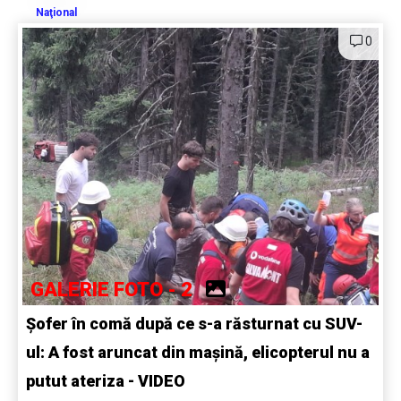
Naţional
0
GALERIE FOTO - 2
Șofer în comă după ce s-a răsturnat cu SUV-
ul: A fost aruncat din mașină, elicopterul nu a
putut ateriza - VIDEO