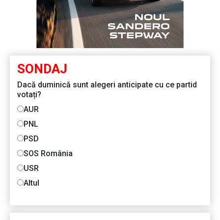
SONDAJ
Dacă duminică sunt alegeri anticipate cu ce partid
votați?
AUR
PNL
PSD
SOS România
USR
Altul