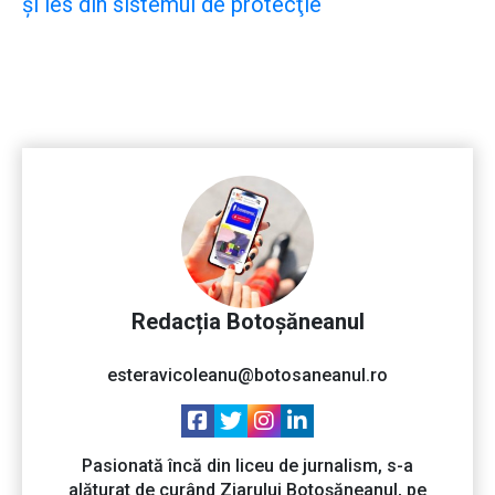
şi ies din sistemul de protecţie
Redacția Botoșăneanul
esteravicoleanu@botosaneanul.ro
Pasionată încă din liceu de jurnalism, s-a
alăturat de curând Ziarului Botoșăneanul, pe