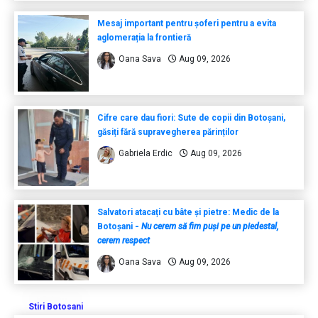
Mesaj important pentru șoferi pentru a evita
aglomerația la frontieră
Oana Sava
Aug 09, 2026
Cifre care dau fiori: Sute de copii din Botoșani,
găsiți fără supravegherea părinților
Gabriela Erdic
Aug 09, 2026
Salvatori atacați cu bâte și pietre: Medic de la
Botoșani
-
Nu cerem să fim puși pe un piedestal,
cerem respect
Oana Sava
Aug 09, 2026
Stiri Botosani