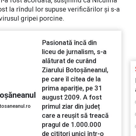
i-a fost acordată, susţinînd că Niculina
st la rîndul lor supuse verificărilor şi s-a
virusul gripei porcine.
Pasionată încă din
liceu de jurnalism, s-a
alăturat de curând
Ziarului Botoșăneanul,
pe care îl citea de la
prima apariție, pe 31
toșăneanul
august 2009. A fost
primul ziar din județ
tosaneanul.ro
care a reușit să treacă
pragul de 1.000.000
de cititori unici într-o