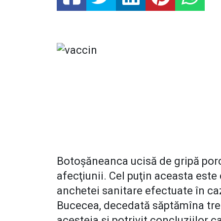
Botoşăneanca ucisă de gripă porci
afecţiunii. Cel puţin aceasta este
anchetei sanitare efectuate în ca
Bucecea, decedată săptămîna trecu
acesteia şi potrivit concluziilor 