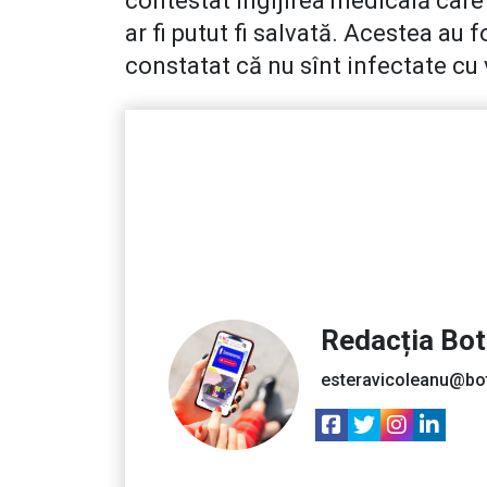
contestat îngijirea medicală care 
ar fi putut fi salvată. Acestea au fo
constatat că nu sînt infectate cu 
Redacția Bo
esteravicoleanu@bo