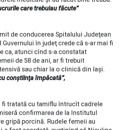
ucrurile care trebuiau făcute”
ocmit de conducerea Spitalului Judeţean
Guvernului în judeţ crede că s-ar mai fi
e ca, atunci cînd s-a constatat
meii de 58 de ani, ar fi trebuit
tensivă sau chiar la o clinică din Iaşi.
cu conştiinţa împăcată”,
fi tratată cu tamiflu întrucît cadrele
iseră confirmarea de la Institutul
 gripă porcină. Rudele femeii au