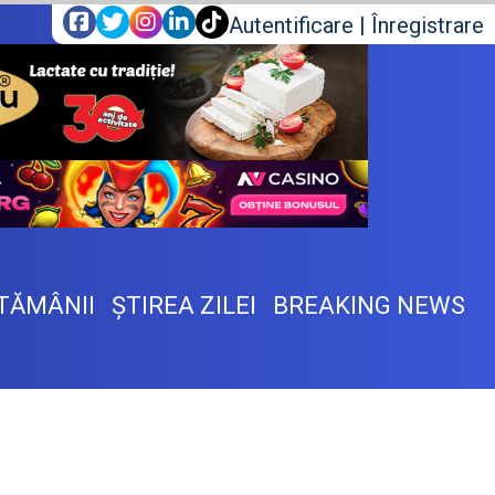
Autentificare
|
Înregistrare
TĂMÂNII
ŞTIREA ZILEI
BREAKING NEWS