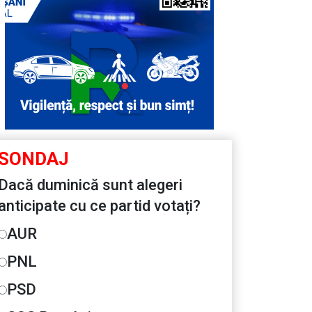
SONDAJ
Dacă duminică sunt alegeri
anticipate cu ce partid votați?
AUR
PNL
PSD