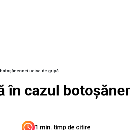
l botoşănencei ucise de gripă
ă în cazul botoşăne
1 min. timp de citire