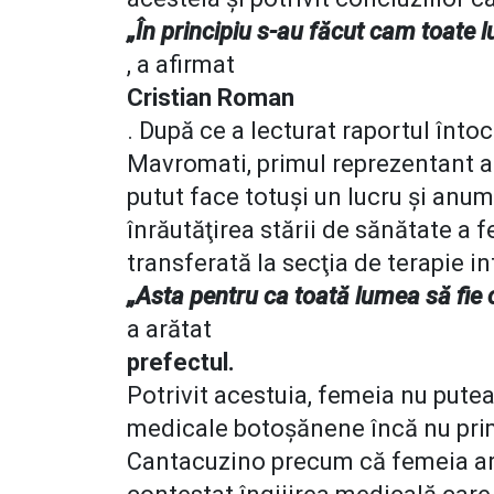
„În principiu s-au făcut cam toate l
, a afirmat
Cristian Roman
. După ce a lecturat raportul înt
Mavromati, primul reprezentant al 
putut face totuşi un lucru şi anum
înrăutăţirea stării de sănătate a fe
transferată la secţia de terapie in
„Asta pentru ca toată lumea să fie 
a arătat
prefectul.
Potrivit acestuia, femeia nu putea 
medicale botoşănene încă nu prim
Cantacuzino precum că femeia are