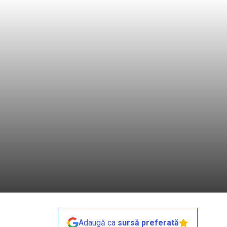
Adaugă ca
sursă preferată