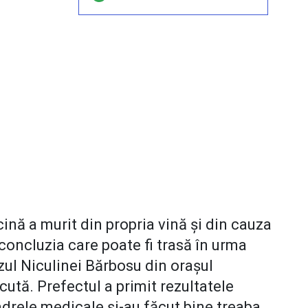
nă a murit din propria vină şi din cauza
 concluzia care poate fi trasă în urma
zul Niculinei Bărbosu din oraşul
tă. Prefectul a primit rezultatele
cadrele medicale şi-au făcut bine treaba.