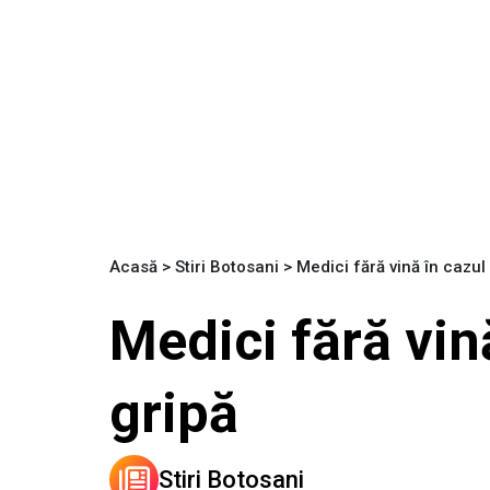
Acasă
>
Stiri Botosani
>
Medici fără vină în cazu
Medici fără vin
gripă
Stiri Botosani