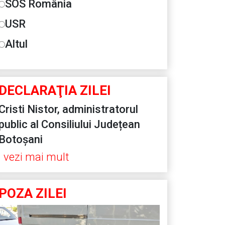
SOS România
USR
Altul
DECLARAŢIA ZILEI
Cristi Nistor, administratorul
public al Consiliului Județean
Botoșani
vezi mai mult
POZA ZILEI