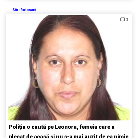
Stiri Botosani
0
Poliția o caută pe Leonora, femeia care a
plecat de acasă și nu s-a mai auzit de ea nimic