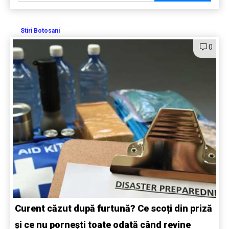
Stiri Botosani
0
Curent căzut după furtună? Ce scoți din priză
și ce nu pornești toate odată când revine