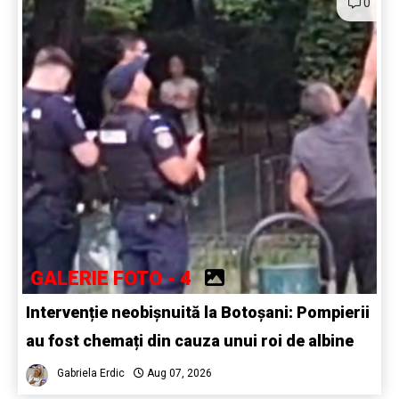
0
GALERIE FOTO - 4
Intervenție neobișnuită la Botoșani: Pompierii
au fost chemați din cauza unui roi de albine
Gabriela Erdic
Aug 07, 2026