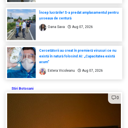
Încep lucrările! S-a predat amplasamentul pentru
șoseaua de centură
Oana Sava
Aug 07, 2026
Cercetătorii au creat în premieră virusuri ce nu
există în natură folosind AI: „Capacitatea există
acum”
Estera Vicoleanu
Aug 07, 2026
Stiri Botosani
0