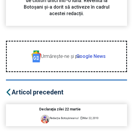
de cititori unici într-o lună. Revenită la
Botoșani și-a dorit să activeze în cadrul
acestei redacții.
Urmăreşte-ne şi pe
Google News
Articol precedent
Declaraţia zilei 22 martie
Redacția Botoșăneanul
Mar 22, 2010