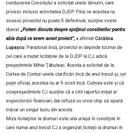
conducerea Consiliului a solicitat unele lămuriri, care
privesc inclusiv activitatea DJDP. Pînă ce acestea nu
sosesc proiectul nu poate fi definitivat, susţine vicele
liberal.
„Putem discuta despre sprijinul consilierilor pentru
abia după ce avem acest proiect”,
a afirmat
Cătălina
Lupaşcu
. Paradoxal însă, proiectul ei depinde tocmai de
cel care a mutat licitaţiile de la DJDP la CJ, adică
preşedintele Mihai Ţâbuleac. Acesta a solicitat de la
Curtea de Conturi unele clarificări încă de anul trecut şi, cel
puţin oficial, acestea nu ar fi sosit încă. Culmea este şi că
vicepreşedintele CJ susţine că a citit raportul iniţial al
inspectorilor financiari, dar refuză cu orice chip să spună
măcar un singur lucru din acesta.
Miza licitaţiilor la drumuri este una uriaşă în condiţiile în
care numai anul trecut CJ a organizat licitaţii la drumuri în