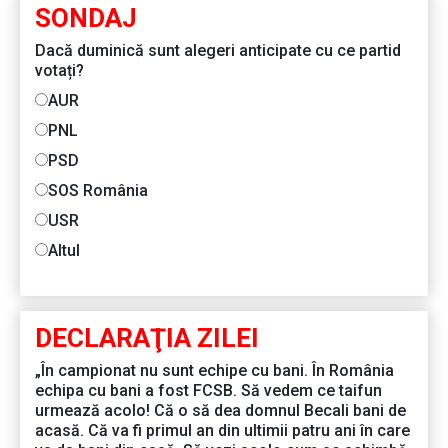
SONDAJ
Dacă duminică sunt alegeri anticipate cu ce partid
votați?
AUR
PNL
PSD
SOS România
USR
Altul
DECLARAŢIA ZILEI
„În campionat nu sunt echipe cu bani. În România
echipa cu bani a fost FCSB. Să vedem ce taifun
urmează acolo! Că o să dea domnul Becali bani de
acasă. Că va fi primul an din ultimii patru ani în care