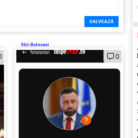
SALVEAZĂ
Stiri Botosani
0
0