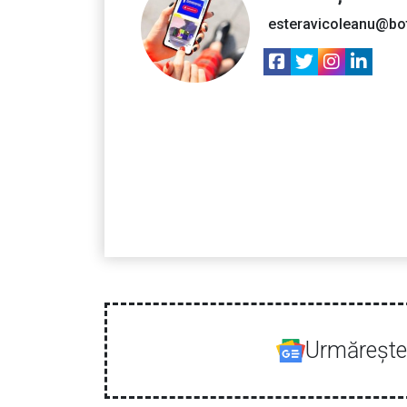
esteravicoleanu@bo
Urmăreşte-