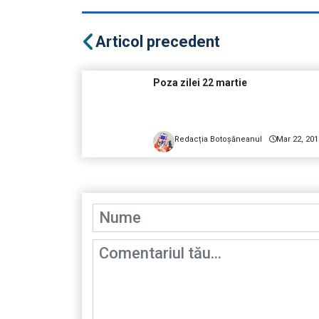
Articol precedent
Poza zilei 22 martie
Redacția Botoșăneanul
Mar 22, 201