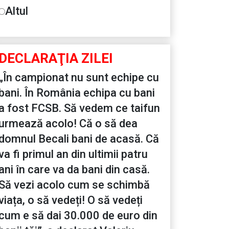
Altul
DECLARAŢIA ZILEI
„În campionat nu sunt echipe cu
bani. În România echipa cu bani
a fost FCSB. Să vedem ce taifun
urmează acolo! Că o să dea
domnul Becali bani de acasă. Că
va fi primul an din ultimii patru
ani în care va da bani din casă.
Să vezi acolo cum se schimbă
viața, o să vedeți! O să vedeți
cum e să dai 30.000 de euro din