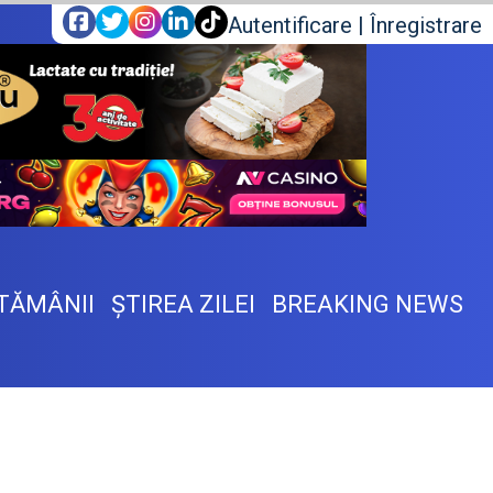
Autentificare
|
Înregistrare
TĂMÂNII
ŞTIREA ZILEI
BREAKING NEWS