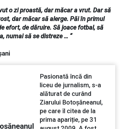
avut o zi proastă, dar măcar a vrut. Dar să
prost, dar măcar să alerge. Păi în primul
e efort, de dăruire. Să joace fotbal, să
şa, numai să se distreze … “
şani
Pasionată încă din
liceu de jurnalism, s-a
alăturat de curând
Ziarului Botoșăneanul,
pe care îl citea de la
prima apariție, pe 31
toșăneanul
august 2009. A fost