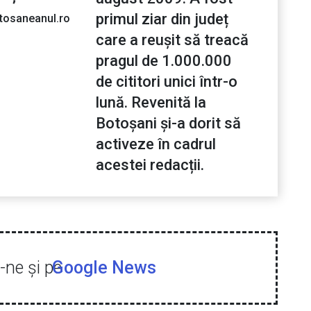
primul ziar din județ
tosaneanul.ro
care a reușit să treacă
pragul de 1.000.000
de cititori unici într-o
lună. Revenită la
Botoșani și-a dorit să
activeze în cadrul
acestei redacții.
ne şi pe
Google News