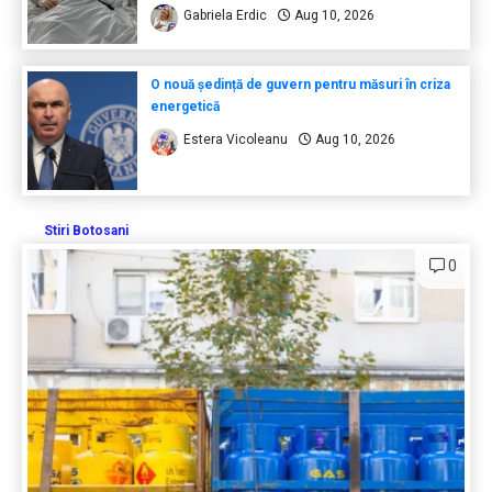
Gabriela Erdic
Aug 10, 2026
O nouă ședință de guvern pentru măsuri în criza
energetică
Estera Vicoleanu
Aug 10, 2026
Stiri Botosani
0