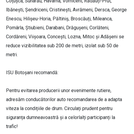
Coțușca, Suharău, Havârna, Vorniceni, Rădăuți-Prut,
Ibănești, Șendriceni, Cristinești, Avrămeni, Dersca, George
Enescu, Hilișeu-Horia, Păltiniș, Broscăuți, Mileanca,
Pomârla, Știubieni, Darabani, Drăgușeni, Corlăteni,
Cordăreni, Viișoara, Concești, Lozna, Mitoc și Adășeni se
reduce vizibilitatea sub 200 de metri, izolat sub 50 de
metri.
ISU Botoșani recomandă:
Pentru evitarea producerii unor evenimente rutiere,
adresăm conducătorilor auto recomandarea de a adapta
viteza la condițiile de drum. Circulați prudent pentru
siguranța dumneavoastră și a celorlalți participanți la
trafic!