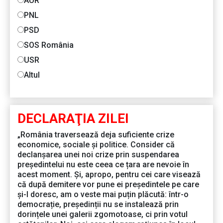
AUR
PNL
PSD
SOS România
USR
Altul
DECLARAŢIA ZILEI
„România traversează deja suficiente crize
economice, sociale și politice. Consider că
declanșarea unei noi crize prin suspendarea
președintelui nu este ceea ce țara are nevoie în
acest moment. Și, apropo, pentru cei care visează
că după demitere vor pune ei președintele pe care
și-l doresc, am o veste mai puțin plăcută: într-o
democrație, președinții nu se instalează prin
dorințele unei galerii zgomotoase, ci prin votul