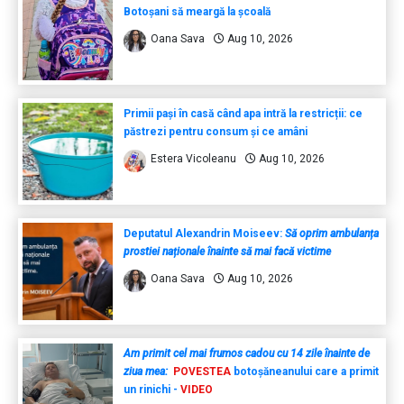
Botoșani să meargă la școală
Oana Sava
Aug 10, 2026
Primii pași în casă când apa intră la restricții: ce
păstrezi pentru consum și ce amâni
Estera Vicoleanu
Aug 10, 2026
Deputatul Alexandrin Moiseev:
Să oprim ambulanța
prostiei naționale înainte să mai facă victime
Oana Sava
Aug 10, 2026
Am primit cel mai frumos cadou cu 14 zile înainte de
ziua mea:
POVESTEA
botoșăneanului care a primit
un rinichi -
VIDEO