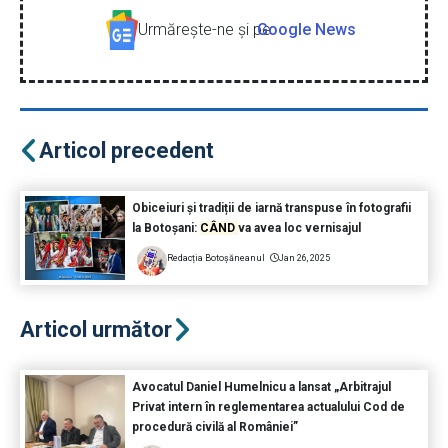
Urmăreşte-ne şi pe
Google News
Articol precedent
Obiceiuri și tradiții de iarnă transpuse în fotografii
la Botoșani:
CÂND
va avea loc vernisajul
Redacția Botoșăneanul
Jan 26, 2025
Articol următor
Avocatul Daniel Humelnicu a lansat „Arbitrajul
Privat intern în reglementarea actualului Cod de
procedură civilă al României”