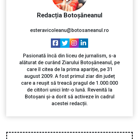
Redacția Botoșăneanul
esteravicoleanu@botosaneanul.ro
Pasionată încă din liceu de jurnalism, s-a
alăturat de curând Ziarului Botoșăneanul, pe
care îl citea de la prima apariție, pe 31
august 2009. A fost primul ziar din județ
care a reușit să treacă pragul de 1.000.000
de cititori unici într-o lună. Revenită la
Botoșani și-a dorit să activeze în cadrul
acestei redacții.