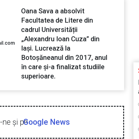
Oana Sava a absolvit
Facultatea de Litere din
cadrul Universității
„Alexandru Ioan Cuza” din
il.com
Iași. Lucrează la
Botoșăneanul din 2017, anul
în care și-a finalizat studiile
superioare.
ne şi pe
Google News