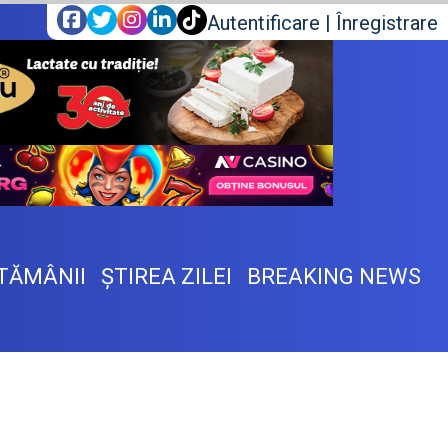
Autentificare
|
Înregistrare
TĂMÂNII
ŞTIREA ZILEI
BREAKING NEWS