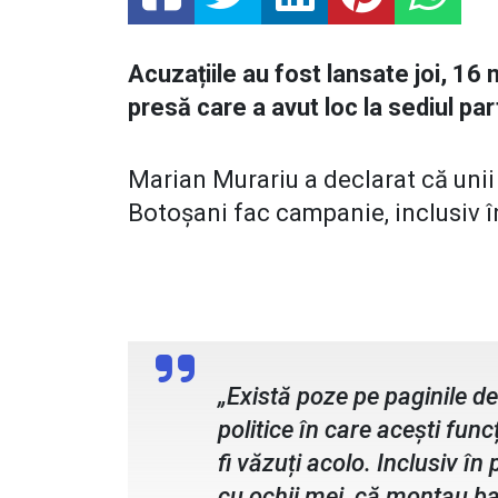
Acuzațiile au fost lansate joi, 16
presă care a avut loc la sediul par
Marian Murariu a declarat că unii 
Botoșani fac campanie, inclusiv î
Marian Murariu, candidat AUR Con
„Există poze pe paginile d
politice în care acești func
fi văzuți acolo. Inclusiv î
cu ochii mei, că montau ban