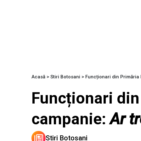
Acasă
>
Stiri Botosani
>
Funcționari din Primăria
Funcționari din
campanie:
Ar t
Stiri Botosani