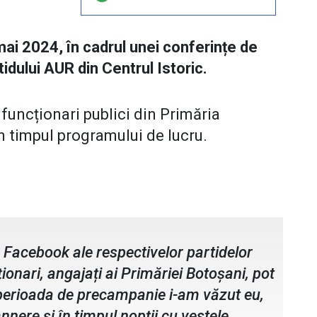
 mai 2024, în cadrul unei conferințe de
tidului AUR din Centrul Istoric.
funcționari publici din Primăria
n timpul programului de lucru.
siliul Local
e Facebook ale respectivelor partidelor
ționari, angajați ai Primăriei Botoșani, pot
n perioada de precampanie i-am văzut eu,
nere și în timpul nopții cu vestele