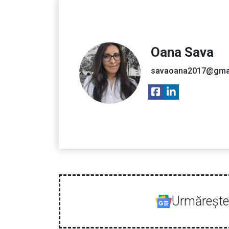
Oana Sava
savaoana2017@gma
Urmăreşte-