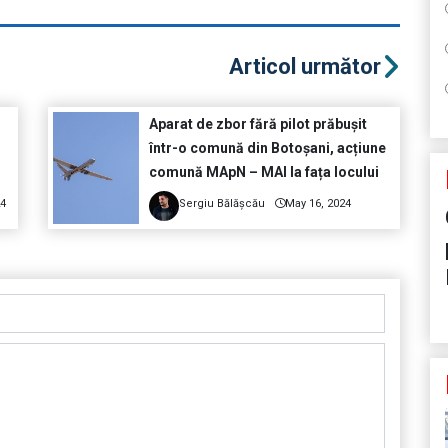
Articol următor
Aparat de zbor fără pilot prăbușit
într-o comună din Botoșani, acțiune
comună MApN – MAI la fața locului
24
Sergiu Bălășcău
May 16, 2024