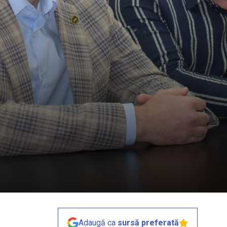
Adaugă ca
sursă preferată