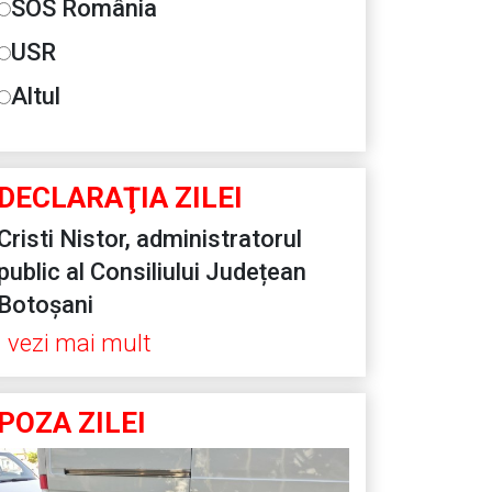
SOS România
USR
Altul
DECLARAŢIA ZILEI
Cristi Nistor, administratorul
public al Consiliului Județean
Botoșani
vezi mai mult
POZA ZILEI