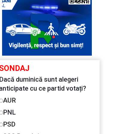
SONDAJ
Dacă duminică sunt alegeri
anticipate cu ce partid votați?
AUR
PNL
PSD