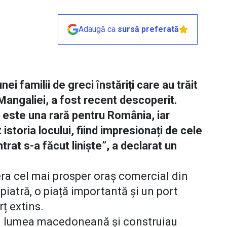
Adaugă ca
sursă preferată
 familii de greci înstăriți care au trăit
angaliei, a fost recent descoperit.
este una rară pentru România, iar
 istoria locului, fiind impresionați de cele
rat s-a făcut liniște”, a declarat un
era cel mai prosper oraș comercial din
piatră, o piață importantă și un port
rț extins.
cu lumea macedoneană și construiau