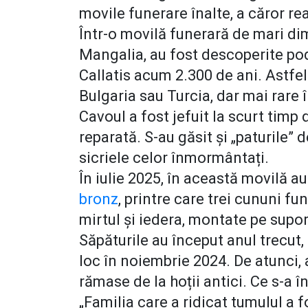
movile funerare înalte, a căror rea
Într-o movilă funerară de mari dim
Mangalia, au fost descoperite pod
Callatis acum 2.300 de ani. Astfel
Bulgaria sau Turcia, dar mai rare
Cavoul a fost jefuit la scurt timp
reparată. S-au găsit și „paturile” 
sicriele celor înmormântați.
În iulie 2025, în această movilă a
bronz
, printre care trei cununi fu
mirtul și iedera, montate pe supor
Săpăturile au început anul trecut,
loc în noiembrie 2024. De atunci, 
rămase de la hoții antici. Ce s-a 
„Familia care a ridicat tumulul a f