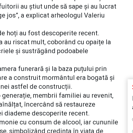
uitorii au știut unde să sape și au lucrat
e jos”, a explicat arheologul Valeriu
de hoți au fost descoperite recent.
 au riscat mult, coborând cu opaițe la
riele și sustrăgând podoabele
amera funerară și la baza puțului prin
 care a construit mormântul era bogată și
nei astfel de construcții.
 generație, membrii familiei au revenit,
aînălțat, încercând să restaureze
rei diademe descoperite recent.
emonie cu consum de alcool, iar cununile
e, simbolizând credința în viața de