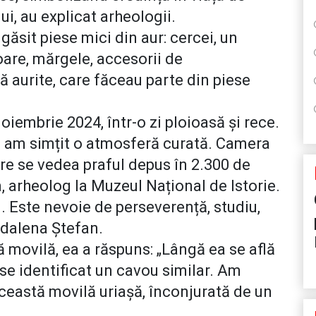
i, au explicat arheologii.
găsit piese mici din aur: cercei, un
toare, mărgele, accesorii de
ă aurite, care făceau parte din piese
iembrie 2024, într-o zi ploioasă și rece.
 și am simțit o atmosferă curată. Camera
tre se vedea praful depus în 2.300 de
, arheolog la Muzeul Național de Istorie.
. Este nevoie de perseverență, studiu,
gdalena Ștefan.
 movilă, ea a răspuns: „Lângă ea se află
se identificat un cavou similar. Am
ceastă movilă uriașă, înconjurată de un