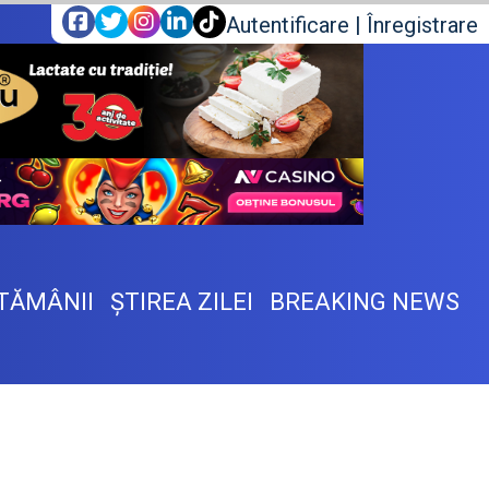
Autentificare
|
Înregistrare
TĂMÂNII
ŞTIREA ZILEI
BREAKING NEWS