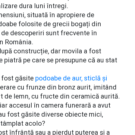
lizare dura luni întregi.
ensiuni, situată în apropiere de
oabe folosite de grecii bogați din
 de descoperiri sunt frecvente în
 în România.
 după construcție, dar movila a fost
de piatră pe care se presupune că au stat
u fost găsite
podoabe de aur, sticlă și
nerare cu frunze din bronz aurit, imitând
t de lemn, cu fructe din ceramică aurită.
 iar accesul în camera funerară a avut
au fost găsite diverse obiecte mici,
întâmplat acolo?
ost înfrântă sau a pierdut puterea și a