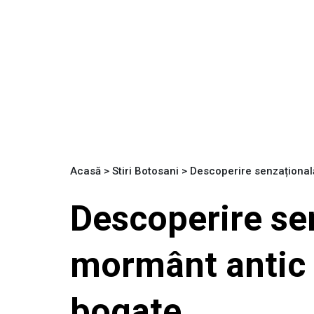
Acasă
>
Stiri Botosani
>
Descoperire senzațională
Descoperire se
mormânt antic d
bogate