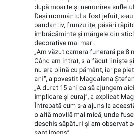
după moarte și nemurirea sufletulu
Deși mormântul a fost jefuit, s-au 
pandantiv, frunzulițe, păsări răpi
îmbrăcăminte și mărgele din sticl
decorative mai mari.
„Am văzut camera funerară pe 8 no
Când am intrat, s-a făcut liniște
nu era plină cu pământ, iar pe pie
ani”, a povestit Magdalena Ștefan
„A durat 15 ani ca să ajungem aici
implicare și curaj”, a explicat Ma
Întrebată cum s-a ajuns la această
o altă movilă mai mică, unde fuse
deschis săpături și am observat a
șanț imens”.