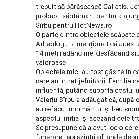
trebuit să părăsească Callatis. Jef
probabil săptămâni pentru a ajung
Sîrbu pentru HotNews.ro.
O parte dintre obiectele scăpate 
Arheologul a menționat că aceștia
14 metri adâncime, desfăcând sic
valoroase.
Obiectele mici au fost găsite în c
care au intrat jefuitorii. Familia
influentă, putând suporta costul u
Valeriu Sîrbu a adăugat că, după o
au refăcut mormântul și l-au supr
aspectul inițial și așezând cele t
Se presupune că a avut loc o cer
funerare reprezintă ofrande depus