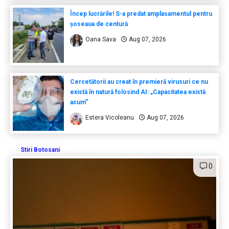
Încep lucrările! S-a predat amplasamentul pentru
șoseaua de centură
Oana Sava
Aug 07, 2026
Cercetătorii au creat în premieră virusuri ce nu
există în natură folosind AI: „Capacitatea există
acum”
Estera Vicoleanu
Aug 07, 2026
Stiri Botosani
0