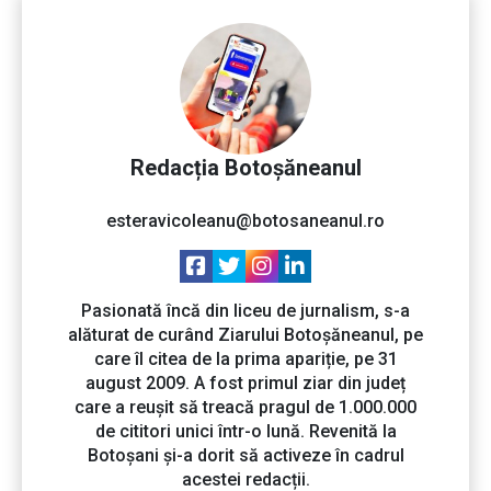
Redacția Botoșăneanul
esteravicoleanu@botosaneanul.ro
Pasionată încă din liceu de jurnalism, s-a
alăturat de curând Ziarului Botoșăneanul, pe
care îl citea de la prima apariție, pe 31
august 2009. A fost primul ziar din județ
care a reușit să treacă pragul de 1.000.000
de cititori unici într-o lună. Revenită la
Botoșani și-a dorit să activeze în cadrul
acestei redacții.