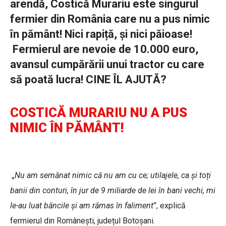
arendă, Costică Murariu este singurul
fermier din România care nu a pus nimic
în pământ! Nici rapiță, și nici păioase!
Fermierul are nevoie de 10.000 euro,
avansul cumpărării unui tractor cu care
să poată lucra! CINE ÎL AJUTĂ?
COSTICĂ MURARIU NU A PUS
NIMIC ÎN PĂMÂNT!
„Nu am semănat nimic că nu am cu ce; utilajele, ca și toți
banii din conturi, în jur de 9 miliarde de lei în bani vechi, mi
le-au luat băncile și am rămas în faliment
”, explică
fermierul din Românești, județul Botoșani.