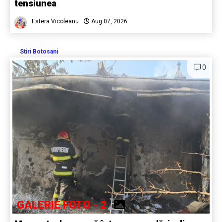
tensiunea
Estera Vicoleanu
Aug 07, 2026
Stiri Botosani
0
GALERIE FOTO - 2