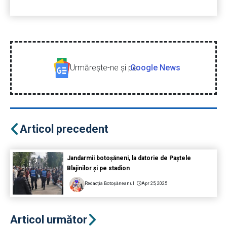
Urmăreşte-ne şi pe
Google News
Articol precedent
Jandarmii botoșăneni, la datorie de Paștele
Blajinilor și pe stadion
Redacția Botoșăneanul
Apr 25, 2025
Articol următor