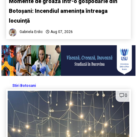
Momente de groază într-o gospodărie din
Botoșani: Incendiul amenința întreaga
locuință
Gabriela Erdic
Aug 07, 2026
Stiri Botosani
0