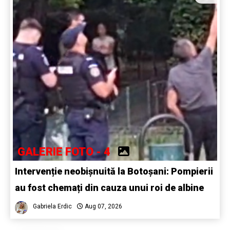
GALERIE FOTO - 4
Intervenție neobișnuită la Botoșani: Pompierii
au fost chemați din cauza unui roi de albine
Gabriela Erdic
Aug 07, 2026