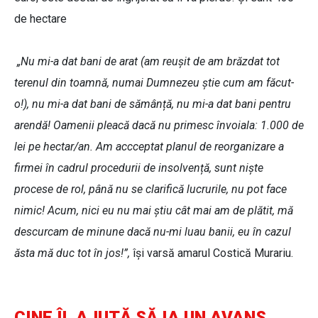
de hectare
„Nu mi-a dat bani de arat (am reușit de am brăzdat tot
terenul din toamnă, numai Dumnezeu știe cum am făcut-
o!), nu mi-a dat bani de sămânță, nu mi-a dat bani pentru
arendă! Oamenii pleacă dacă nu primesc învoiala: 1.000 de
lei pe hectar/an. Am accceptat planul de reorganizare a
firmei în cadrul procedurii de insolvență, sunt niște
procese de rol, până nu se clarifică lucrurile, nu pot face
nimic! Acum, nici eu nu mai știu cât mai am de plătit, mă
descurcam de minune dacă nu-mi luau banii, eu în cazul
ăsta mă duc tot în jos!”,
își varsă amarul Costică Murariu.
CINE ÎL AJUTĂ SĂ IA UN AVANS