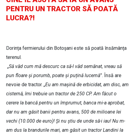
PENTRU UN TRACTOR SĂ POATĂ
LUCRA?!
Dorința fermierului din Botoșani este să poată însămânța
terenul.
„
Să văd cum mă descurc ca să-l văd semănat, vreau să
pun floare și porumb, poate și puțină lucernă
”. Însă are
nevoie de tractor.
„Eu am mașină de erbicidat, am disc, am
cisternă, îmi trebuie un tractor de 250 CP. Am făcut o
cerere la bancă pentru un împrumut, banca mi-a aprobat,
dar nu am găsit banii pentru avans, 500 de milioane lei
vechi (10.000 de euro)! Și nu știu de unde să-i iau! Nu m-
am dus la brandurile mari, am găsit un tractor Landini la