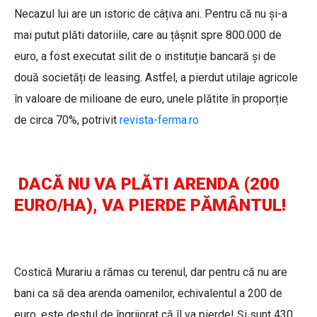
Necazul lui are un istoric de câțiva ani. Pentru că nu și-a
mai putut plăti datoriile, care au țâșnit spre 800.000 de
euro, a fost executat silit de o instituție bancară și de
două societăți de leasing. Astfel, a pierdut utilaje agricole
în valoare de milioane de euro, unele plătite în proporție
de circa 70%, potrivit
revista-ferma.ro
DACĂ NU VA PLĂTI ARENDA (200
EURO/HA), VA PIERDE PĂMÂNTUL!
Costică Murariu a rămas cu terenul, dar pentru că nu are
bani ca să dea arenda oamenilor, echivalentul a 200 de
euro, este destul de îngrijorat că îl va pierde! Și sunt 430