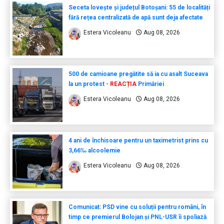
Seceta lovește și județul Botoșani: 55 de localități
fără rețea centralizată de apă sunt deja afectate
Estera Vicoleanu
Aug 08, 2026
500 de camioane pregătite să ia cu asalt Suceava
la un protest -
REACȚIA
Primăriei
Estera Vicoleanu
Aug 08, 2026
4 ani de închisoare pentru un taximetrist prins cu
3,66‰ alcoolemie
Estera Vicoleanu
Aug 08, 2026
Comunicat: PSD vine cu soluții pentru români, în
timp ce premierul Bolojan și PNL-USR îi spoliază