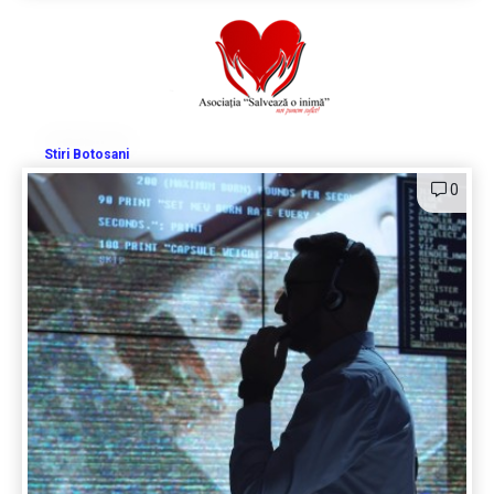
Stiri Botosani
0