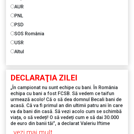
AUR
PNL
PSD
SOS România
USR
Altul
DECLARAŢIA ZILEI
„În campionat nu sunt echipe cu bani. În România
echipa cu bani a fost FCSB. Să vedem ce taifun
urmează acolo! Că o să dea domnul Becali bani de
acasă. Că va fi primul an din ultimii patru ani în care
va da bani din casă. Să vezi acolo cum se schimbă
viața, o să vedeți! O să vedeți cum e să dai 30.000
de euro din banii tăi”, a declarat Valeriu Iftime
vezi mai mult