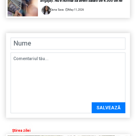
angajați:
Nu e normal să avem salarii de 4.500 de lei
Oana Sava
May 11, 2026
SALVEAZĂ
Știrea zilei