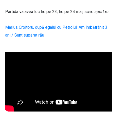
Partida va avea loc fie pe 23, fie pe 24 mai, scrie
sport.ro
Marius Croitoru, după egalul cu Petrolul: Am îmbătrânit 3
ani / Sunt supărat rău