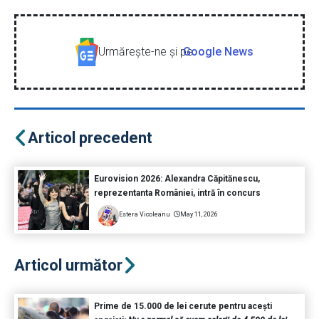
Urmăreşte-ne şi pe
Google News
Articol precedent
Eurovision 2026: Alexandra Căpitănescu,
reprezentanta României, intră în concurs
Estera Vicoleanu
May 11, 2026
Articol următor
Prime de 15.000 de lei cerute pentru acești