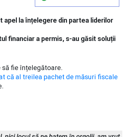
apel la înțelegere din partea liderilor
l financiar a permis, s-au găsit soluții
să fie înțelegătoare.
t că al treilea pachet de măsuri fiscale
e.
otoșani
, nici locul să ne batem în orgolii, am vrut