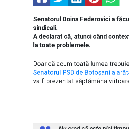
Senatorul Doina Federovici a făcut 
sindicali.
A declarat că, atunci când contextu
la toate problemele.
Doar că acum toată lumea trebuie 
Senatorul PSD de Botoșani a arăta
va fi prezentat săptămâna viitoar
Doina Federovici, senator PSD B
„Nu cred că este nici timpul