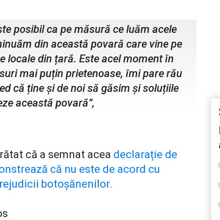
otoșani
te posibil ca pe măsură ce luăm acele
iminuăm din această povară care vine pe
ce locale din țară. Este acel moment în
suri mai puțin prietenoase, îmi pare rău
d că ține și de noi să găsim și soluțiile
eze această povară”,
arătat că a semnat acea
declarație de
onstrează că nu este de acord cu
rejudicii botoșănenilor.
os