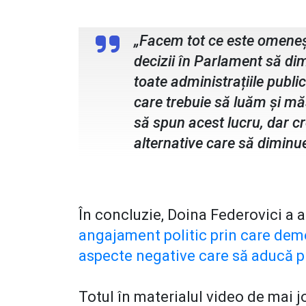
Doina Federovici, senator PSD B
„Facem tot ce este omeneș
decizii în Parlament să d
toate administrațiile publi
care trebuie să luăm și mă
să spun acest lucru, dar cre
alternative care să diminu
În concluzie, Doina Federovici a 
angajament politic prin care dem
aspecte negative care să aducă p
Totul în materialul video de mai j