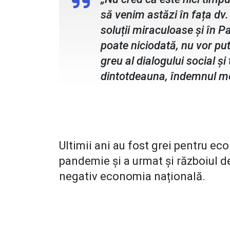
să venim astăzi în fața dv.
soluții miraculoase și în P
poate niciodată, nu vor pu
greu al dialogului social 
dintotdeauna, îndemnul meu
Ultimii ani au fost grei pentru ec
pandemie și a urmat și războiul de
negativ economia națională.