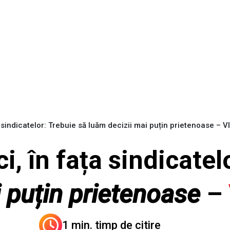
 sindicatelor: Trebuie să luăm decizii mai puțin prietenoase – 
i, în fața sindicatel
 puțin prietenoase
–
1 min. timp de citire