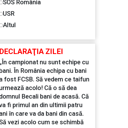
SOS România
USR
Altul
DECLARAŢIA ZILEI
„În campionat nu sunt echipe cu
bani. În România echipa cu bani
a fost FCSB. Să vedem ce taifun
urmează acolo! Că o să dea
domnul Becali bani de acasă. Că
va fi primul an din ultimii patru
ani în care va da bani din casă.
Să vezi acolo cum se schimbă