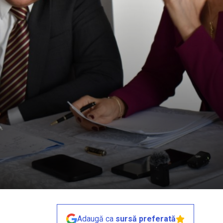
Adaugă ca
sursă preferată