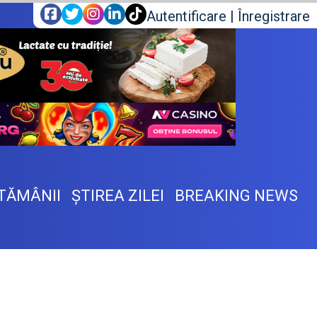
Autentificare
|
Înregistrare
TĂMÂNII
ŞTIREA ZILEI
BREAKING NEWS