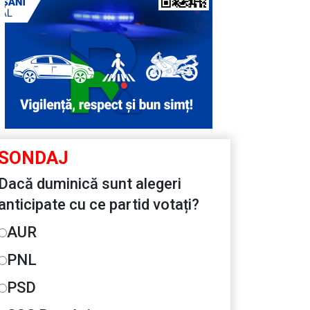
SONDAJ
Dacă duminică sunt alegeri
anticipate cu ce partid votați?
AUR
PNL
PSD