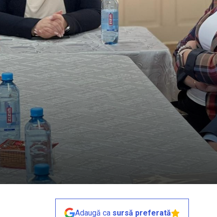
Adaugă ca
sursă preferată