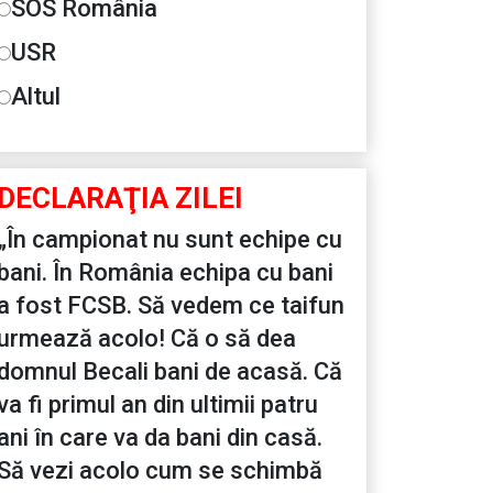
SOS România
USR
Altul
DECLARAŢIA ZILEI
„În campionat nu sunt echipe cu
bani. În România echipa cu bani
a fost FCSB. Să vedem ce taifun
urmează acolo! Că o să dea
domnul Becali bani de acasă. Că
va fi primul an din ultimii patru
ani în care va da bani din casă.
Să vezi acolo cum se schimbă