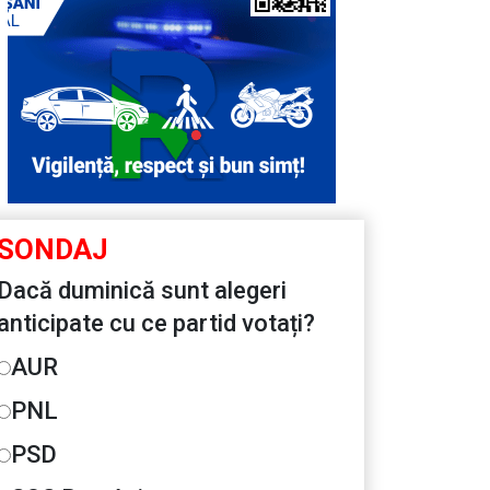
SONDAJ
Dacă duminică sunt alegeri
anticipate cu ce partid votați?
AUR
PNL
PSD