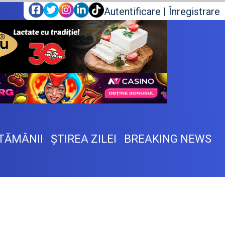
Autentificare
|
Înregistrare
TĂMÂNII
ŞTIREA ZILEI
BREAKING NEWS