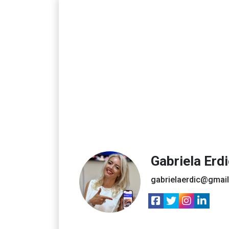
Gabriela Erd
gabrielaerdic@gmai