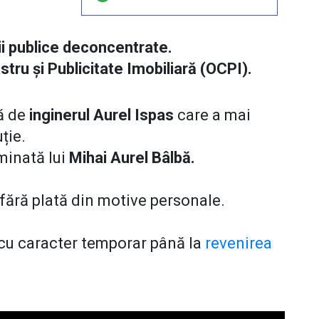
ții publice deconcentrate.
tru și Publicitate Imobiliară (OCPI).
ă de
inginerul Aurel Ispas
care a mai
uție.
rminată lui
Mihai Aurel Bâlbă.
 fără plată din motive personale.
 cu caracter temporar până la
revenirea