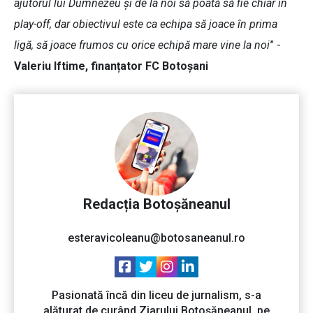
ajutorul lui Dumnezeu și de la noi să poată să fie chiar în
play-off, dar obiectivul este ca echipa să joace în prima
ligă, să joace frumos cu orice echipă mare vine la noi
” -
Valeriu Iftime, finanțator FC Botoșani
Redacția Botoșăneanul
esteravicoleanu@botosaneanul.ro
Pasionată încă din liceu de jurnalism, s-a
alăturat de curând Ziarului Botoșăneanul, pe