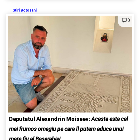
Stiri Botosani
0
Deputatul Alexandrin Moiseev:
Acesta este cel
mai frumos omagiu pe care îl putem aduce unui
mare fiu al Basarabiei