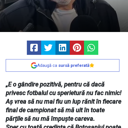
Adaugă ca
sursă preferată
„E o gândire pozitivă, pentru că dacă
privesc fotbalul cu sperietură nu fac nimic!
Aș vrea să nu mai fiu un lup rănit în fiecare
final de campionat să mă uit în toate
părțile să nu mă împuște careva.
Sper cu toată credința că Botoșaniul poate