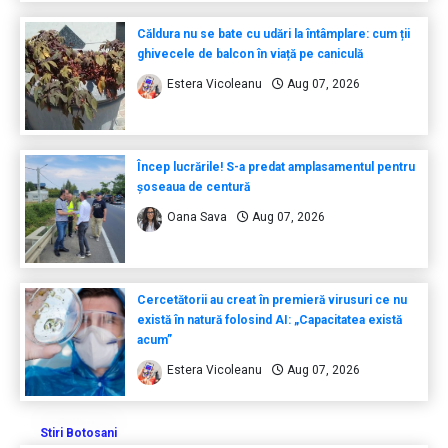
Căldura nu se bate cu udări la întâmplare: cum ții
ghivecele de balcon în viață pe caniculă
Estera Vicoleanu
Aug 07, 2026
Încep lucrările! S-a predat amplasamentul pentru
șoseaua de centură
Oana Sava
Aug 07, 2026
Cercetătorii au creat în premieră virusuri ce nu
există în natură folosind AI: „Capacitatea există
acum”
Estera Vicoleanu
Aug 07, 2026
Stiri Botosani