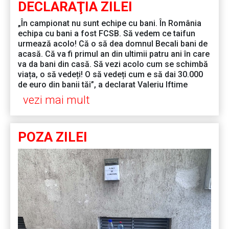
DECLARAŢIA ZILEI
„În campionat nu sunt echipe cu bani. În România
echipa cu bani a fost FCSB. Să vedem ce taifun
urmează acolo! Că o să dea domnul Becali bani de
acasă. Că va fi primul an din ultimii patru ani în care
va da bani din casă. Să vezi acolo cum se schimbă
viața, o să vedeți! O să vedeți cum e să dai 30.000
de euro din banii tăi”, a declarat Valeriu Iftime
vezi mai mult
POZA ZILEI