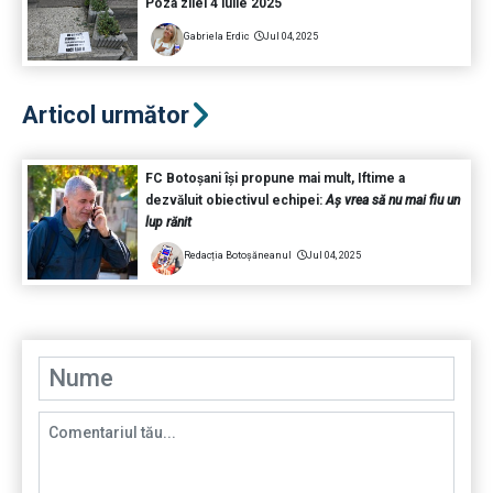
Poza zilei 4 iulie 2025
Gabriela Erdic
Jul 04, 2025
Articol următor
FC Botoșani își propune mai mult, Iftime a
dezvăluit obiectivul echipei:
Aș vrea să nu mai fiu un
lup rănit
Redacția Botoșăneanul
Jul 04, 2025