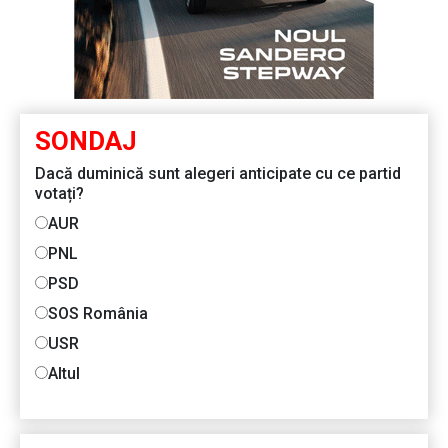
SONDAJ
Dacă duminică sunt alegeri anticipate cu ce partid
votați?
AUR
PNL
PSD
SOS România
USR
Altul