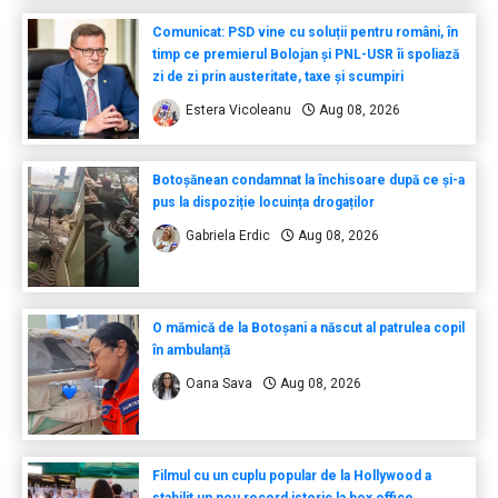
Comunicat: PSD vine cu soluții pentru români, în
timp ce premierul Bolojan și PNL-USR îi spoliază
zi de zi prin austeritate, taxe și scumpiri
Estera Vicoleanu
Aug 08, 2026
Botoșănean condamnat la închisoare după ce și-a
pus la dispoziție locuința drogaților
Gabriela Erdic
Aug 08, 2026
O mămică de la Botoșani a născut al patrulea copil
în ambulanță
Oana Sava
Aug 08, 2026
Filmul cu un cuplu popular de la Hollywood a
stabilit un nou record istoric la box office