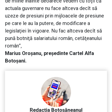
de mîine înainte deoarece vedem cu toţii că
actuala guvernare nu face altceva decît să
uzeze de presiuni prin mijloacele de presiune
pe care le au la putere, de modificare a
legislaţiei în vigoare. Nu fac altceva decît să
pună botniţă salariatului român, cetăţeanului
român”,
Marius Oroşanu, preşedinte Cartel Alfa
Botoşani.
Redacția Botoșăneanul