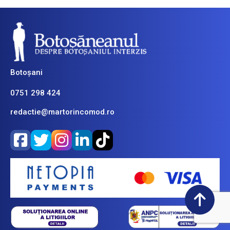
Botoșani
0751 298 424
redactie@martorincomod.ro