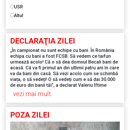
USR
Altul
DECLARAŢIA ZILEI
„În campionat nu sunt echipe cu bani. În România
echipa cu bani a fost FCSB. Să vedem ce taifun
urmează acolo! Că o să dea domnul Becali bani de
acasă. Că va fi primul an din ultimii patru ani în care
va da bani din casă. Să vezi acolo cum se schimbă
viața, o să vedeți! O să vedeți cum e să dai 30.000
de euro din banii tăi”, a declarat Valeriu Iftime
vezi mai mult
POZA ZILEI