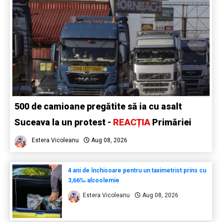
500 de camioane pregătite să ia cu asalt
Suceava la un protest -
REACȚIA
Primăriei
Estera Vicoleanu
Aug 08, 2026
4 ani de închisoare pentru un taximetrist prins cu
3,66‰ alcoolemie
Estera Vicoleanu
Aug 08, 2026