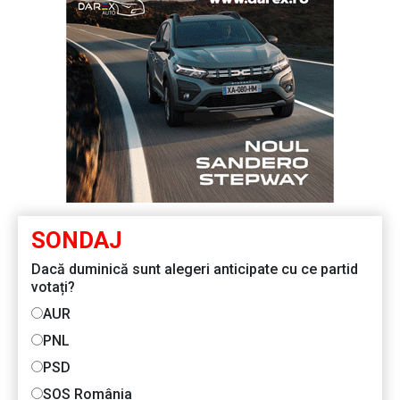
SONDAJ
Dacă duminică sunt alegeri anticipate cu ce partid
votați?
AUR
PNL
PSD
SOS România