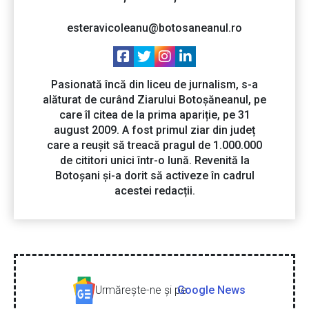
esteravicoleanu@botosaneanul.ro
Pasionată încă din liceu de jurnalism, s-a
alăturat de curând Ziarului Botoșăneanul, pe
care îl citea de la prima apariție, pe 31
august 2009. A fost primul ziar din județ
care a reușit să treacă pragul de 1.000.000
de cititori unici într-o lună. Revenită la
Botoșani și-a dorit să activeze în cadrul
acestei redacții.
Urmăreşte-ne şi pe
Google News