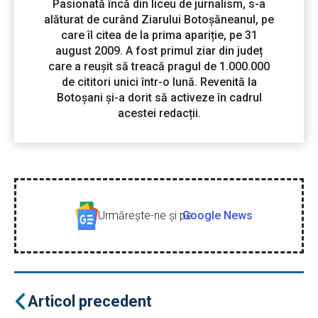
Pasionată încă din liceu de jurnalism, s-a
alăturat de curând Ziarului Botoșăneanul, pe
care îl citea de la prima apariție, pe 31
august 2009. A fost primul ziar din județ
care a reușit să treacă pragul de 1.000.000
de cititori unici într-o lună. Revenită la
Botoșani și-a dorit să activeze în cadrul
acestei redacții.
Urmăreşte-ne şi pe
Google News
Articol precedent