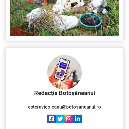
Redacția Botoșăneanul
esteravicoleanu@botosaneanul.ro