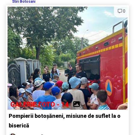
Stiri Botosani
0
GALERIE FOTO - 14
Pompierii botoșăneni, misiune de suflet la o
biserică