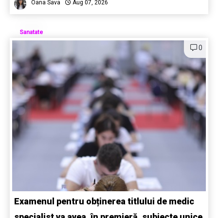
Oana Sava
Aug 07, 2026
Sanatate
0
Examenul pentru obținerea titlului de medic
specialist va avea, în premieră, subiecte unice