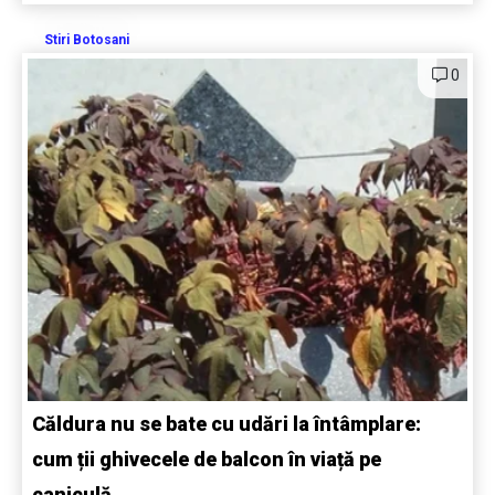
Stiri Botosani
0
Căldura nu se bate cu udări la întâmplare:
cum ții ghivecele de balcon în viață pe
caniculă