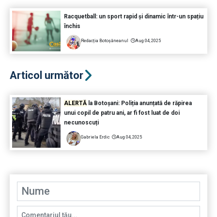
Racquetball: un sport rapid și dinamic într-un spațiu
închis
Redacția Botoșăneanul
Aug 04, 2025
Articol următor
ALERTĂ
la Botoșani: Poliția anunțată de răpirea
unui copil de patru ani, ar fi fost luat de doi
necunoscuți
Gabriela Erdic
Aug 04, 2025