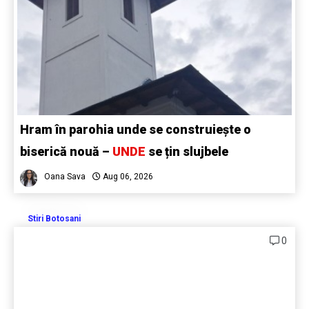
Hram în parohia unde se construiește o
biserică nouă –
UNDE
se țin slujbele
Oana Sava
Aug 06, 2026
Stiri Botosani
0