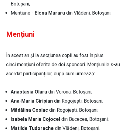
Botoșani;
Mențiune -
Elena Muraru
din Vlădeni, Botoșani.
Mențiuni
În acest an și la secțiunea copii au fost în plus
cinci mențiuni oferite de doi sponsori. Mențiunile s-au
acordat participanților, după cum urmează:
Anastasia Olaru
din Vorona, Botoșani;
Ana-Maria Ciripian
din Rogojești, Botoșani;
Mădălina Coslac
din Rogojești, Botoșani;
Isabela Maria Cojocel
din Bucecea, Botoșani;
Matilde Tudorache
din Vlădeni, Botoșani.