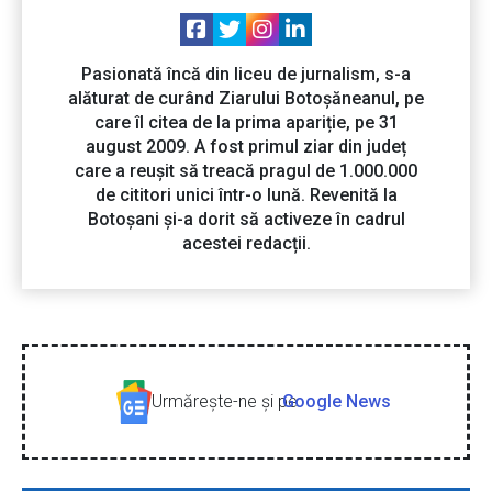
Pasionată încă din liceu de jurnalism, s-a
alăturat de curând Ziarului Botoșăneanul, pe
care îl citea de la prima apariție, pe 31
august 2009. A fost primul ziar din județ
care a reușit să treacă pragul de 1.000.000
de cititori unici într-o lună. Revenită la
Botoșani și-a dorit să activeze în cadrul
acestei redacții.
Urmăreşte-ne şi pe
Google News