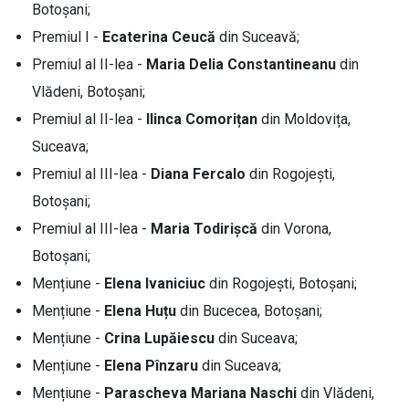
Botoșani;
Premiul I -
Ecaterina Ceucă
din Suceavă;
Premiul al II-lea -
Maria Delia Constantineanu
din
Vlădeni, Botoșani;
Premiul al II-lea -
Ilinca Comorițan
din Moldovița,
Suceava;
Premiul al III-lea -
Diana Fercalo
din Rogojești,
Botoșani;
Premiul al III-lea -
Maria Todirișcă
din Vorona,
Botoșani;
Mențiune -
Elena Ivaniciuc
din Rogojești, Botoșani;
Mențiune -
Elena Huțu
din Bucecea, Botoșani;
Mențiune -
Crina Lupăiescu
din Suceava;
Mențiune -
Elena Pînzaru
din Suceava;
Mențiune -
Parascheva Mariana Naschi
din Vlădeni,