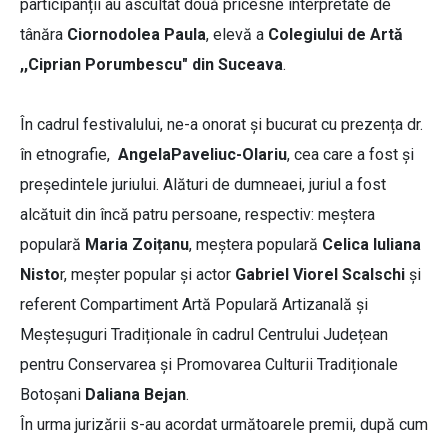
participanții au ascultat două pricesne interpretate de
tânăra
Ciornodolea Paula
, elevă a
Colegiului de Artă
,,Ciprian Porumbescu" din Suceava
.
În cadrul festivalului, ne-a onorat și bucurat cu prezența dr.
în etnografie,
AngelaPaveliuc-Olariu
, cea care a fost și
președintele juriului. Alături de dumneaei, juriul a fost
alcătuit din încă patru persoane, respectiv: meștera
populară
Maria Zoițanu
, meștera populară
Celica Iuliana
Nisto
r, meșter popular și actor
Gabriel Viorel Scalschi
și
referent Compartiment Artă Populară Artizanală și
Meșteșuguri Tradiționale în cadrul Centrului Județean
pentru Conservarea și Promovarea Culturii Tradiționale
Botoșani
Daliana Bejan
.
În urma jurizării s-au acordat următoarele premii, după cum