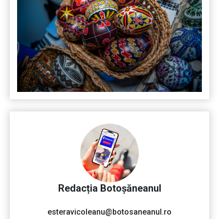
Redacția Botoșăneanul
esteravicoleanu@botosaneanul.ro