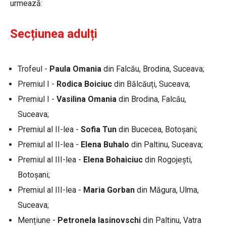
urmează:
Secțiunea adulți
Trofeul -
Paula Omania
din Falcău, Brodina, Suceava;
Premiul I -
Rodica Boiciuc
din Bălcăuți, Suceava;
Premiul I -
Vasilina Omania
din Brodina, Falcău,
Suceava;
Premiul al II-lea -
Sofia Tun
din Bucecea, Botoșani;
Premiul al II-lea -
Elena Buhalo
din Paltinu, Suceava;
Premiul al III-lea -
Elena Bohaiciuc
din Rogojești,
Botoșani;
Premiul al III-lea -
Maria Gorban
din Măgura, Ulma,
Suceava;
Mențiune -
Petronela Iasinovschi
din Paltinu, Vatra