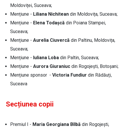
Moldoviței, Suceava;
Mențiune -
Liliana Nichitean
din Moldovița, Suceava;
Mențiune -
Elena Todașcă
din Poiana Stampei,
Suceava;
Mențiune -
Aurelia Ciuvercă
din Paltinu, Moldovița,
Suceava;
Mențiune -
Iuliana Loba
din Paltin, Suceava;
Mențiune -
Aurora Giuraniuc
din Rogojești, Botoșani;
Mențiune sponsor -
Victoria Fundiur
din Rădăuți,
Suceava
Secțiunea copii
Premiul I -
Maria Georgiana Bîlbă
din Rogojești,