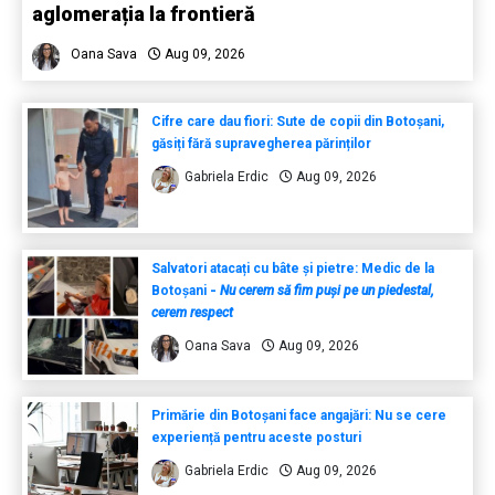
aglomerația la frontieră
Oana Sava
Aug 09, 2026
Cifre care dau fiori: Sute de copii din Botoșani,
găsiți fără supravegherea părinților
Gabriela Erdic
Aug 09, 2026
Salvatori atacați cu bâte și pietre: Medic de la
Botoșani
-
Nu cerem să fim puși pe un piedestal,
cerem respect
Oana Sava
Aug 09, 2026
Primărie din Botoșani face angajări: Nu se cere
experiență pentru aceste posturi
Gabriela Erdic
Aug 09, 2026