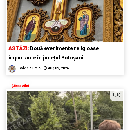
ASTĂZI:
Două evenimente religioase
importante în județul Botoșani
Gabriela Erdic
Aug 09, 2026
Știrea zilei
0