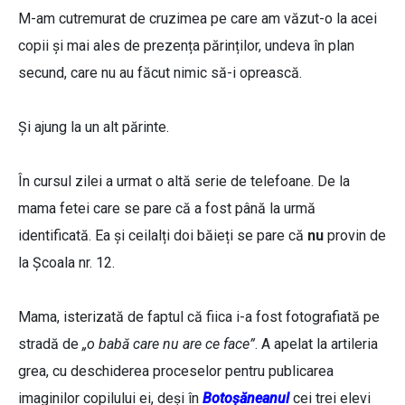
M-am cutremurat de cruzimea pe care am văzut-o la acei
copii și mai ales de prezența părinților, undeva în plan
secund, care nu au făcut nimic să-i oprească.
Și ajung la un alt părinte.
În cursul zilei a urmat o altă serie de telefoane. De la
mama fetei care se pare că a fost până la urmă
identificată. Ea și ceilalți doi băieți se pare că
nu
provin de
la Școala nr. 12.
Mama, isterizată de faptul că fiica i-a fost fotografiată pe
stradă de
„o babă care nu are ce face”
. A apelat la artileria
grea, cu deschiderea proceselor pentru publicarea
imaginilor copilului ei, deși în
Botoșăneanul
cei trei elevi