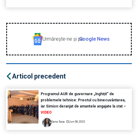
Urmăreşte-ne şi pe
Google News
Articol precedent
Programul AUR de guvernare „înghițit” de
problemele tehnice: Preotul cu binecuvântarea,
iar Simion deranjat de amantele angajate la stat –
VIDEO
Oana Sava
Jun 08, 2023