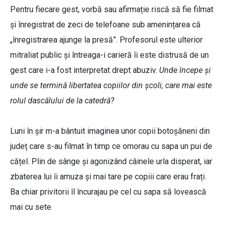
Pentru fiecare gest, vorbă sau afirmație riscă să fie filmat
și înregistrat de zeci de telefoane sub amenințarea că
„înregistrarea ajunge la presă”. Profesorul este ulterior
mitraliat public și întreaga-i carieră îi este distrusă de un
gest care i-a fost interpretat drept abuziv.
Unde începe și
unde se termină libertatea copiilor din școli, care mai este
rolul dascălului de la catedră?
Luni în șir m-a bântuit imaginea unor copii botoșăneni din
județ care s-au filmat în timp ce omorau cu sapa un pui de
cățel. Plin de sânge și agonizând câinele urla disperat, iar
zbaterea lui îi amuza și mai tare pe copiii care erau frați.
Ba chiar privitorii îl încurajau pe cel cu sapa să lovească
mai cu sete.