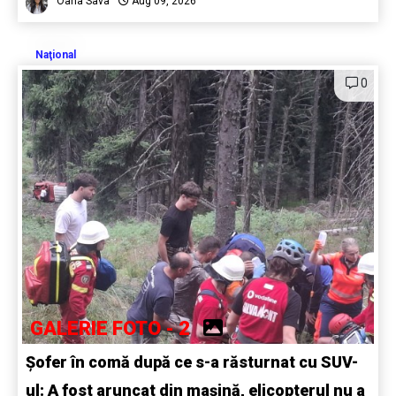
Oana Sava
Aug 09, 2026
Naţional
0
GALERIE FOTO - 2
Șofer în comă după ce s-a răsturnat cu SUV-
ul: A fost aruncat din mașină, elicopterul nu a