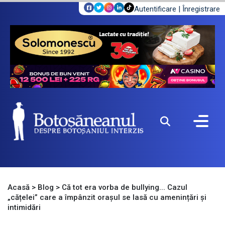
Autentificare
|
Înregistrare
Acasă
>
Blog
>
Că tot era vorba de bullying... Cazul
„cățelei” care a împânzit orașul se lasă cu amenințări și
intimidări