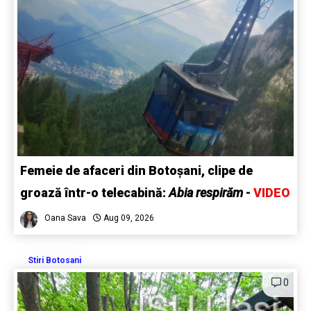
Femeie de afaceri din Botoșani, clipe de
groază într-o telecabină:
Abia respirăm
-
VIDEO
Oana Sava
Aug 09, 2026
Stiri Botosani
0