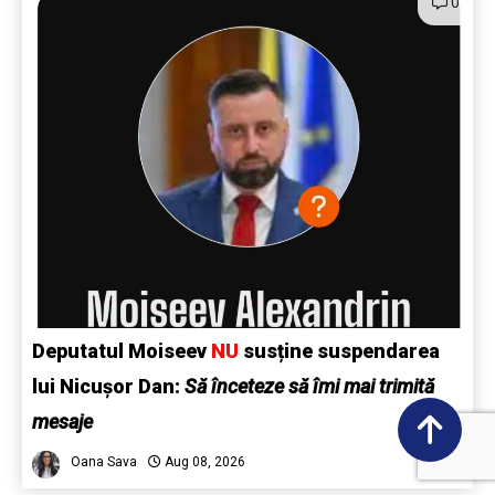
0
Deputatul Moiseev
NU
susține suspendarea
lui Nicușor Dan:
Să înceteze să îmi mai trimită
mesaje
Oana Sava
Aug 08, 2026