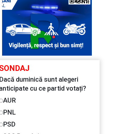
SONDAJ
Dacă duminică sunt alegeri
anticipate cu ce partid votați?
AUR
PNL
PSD