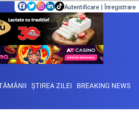
Autentificare
|
Înregistrare
TĂMÂNII
ŞTIREA ZILEI
BREAKING NEWS