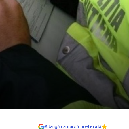
Adaugă ca
sursă preferată