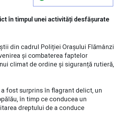
ict în timpul unei activități desfășurate
tii din cadrul Poliției Orașului Flămânzi
venirea și combaterea faptelor
ui climat de ordine și siguranță rutieră,
 a fost surprins în flagrant delict, un
opălău, în timp ce conducea un
itarea dreptului de a conduce