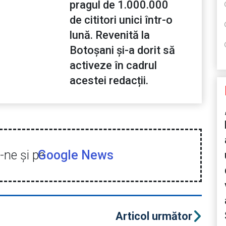
pragul de 1.000.000
de cititori unici într-o
lună. Revenită la
Botoșani și-a dorit să
activeze în cadrul
acestei redacții.
ne şi pe
Google News
Articol următor