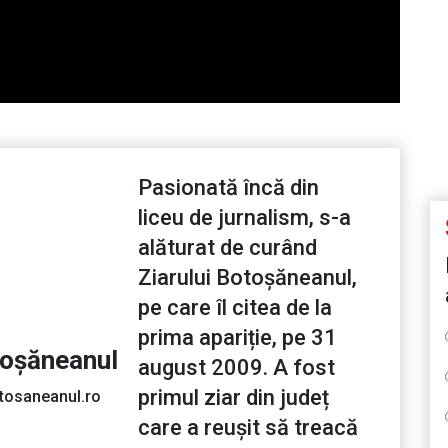
Pasionată încă din
liceu de jurnalism, s-a
alăturat de curând
Ziarului Botoșăneanul,
pe care îl citea de la
prima apariție, pe 31
toșăneanul
august 2009. A fost
primul ziar din județ
tosaneanul.ro
care a reușit să treacă