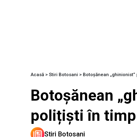
Acasă
>
Stiri Botosani
>
Botoșănean „ghinionist” p
Botoșănean „ghi
polițiști în tim
Stiri Botosani