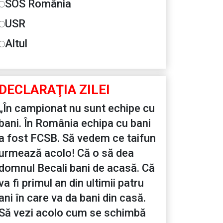
SOS România
USR
Altul
DECLARAŢIA ZILEI
„În campionat nu sunt echipe cu
bani. În România echipa cu bani
a fost FCSB. Să vedem ce taifun
urmează acolo! Că o să dea
domnul Becali bani de acasă. Că
va fi primul an din ultimii patru
ani în care va da bani din casă.
Să vezi acolo cum se schimbă