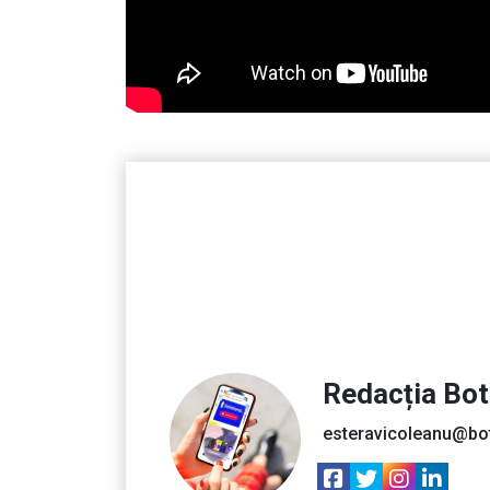
Redacția Bo
esteravicoleanu@bo