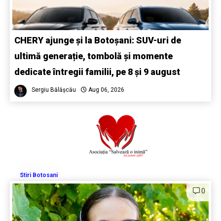
CHERY ajunge și la Botoșani: SUV-uri de
ultimă generație, tombolă și momente
dedicate întregii familii, pe 8 și 9 august
Sergiu Bălășcău
Aug 06, 2026
Stiri Botosani
0