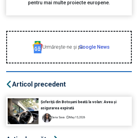
pentru mai multe proiecte europene.
Urmăreşte-ne şi pe
Google News
Articol precedent
Șoferiță din Botoșani beată la volan: Avea și
asigurarea expirată
Oana Sava
May 15, 2026