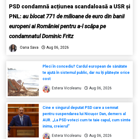
PSD condamnă acțiunea scandaloasă a USR și
PNL:
au blocat 771 de milioane de euro din banii
europeni ai României pentru a-l scăpa pe
condamnatul Dominic Fritz
Oana Sava
Aug 06, 2026
Pleci în concediu? Cardul european de sănătate
te ajută în sistemul public, dar nu îți plătește orice
cost
Estera Vicoleanu
Aug 06, 2026
Cine e singurul deputat PSD care a semnat
pentru suspendarea lui Nicușor Dan, demers al
AUR. „La PSD votezi cum te taie capul, cum simte
inima, creierul”
Estera Vicoleanu
Aug 06, 2026