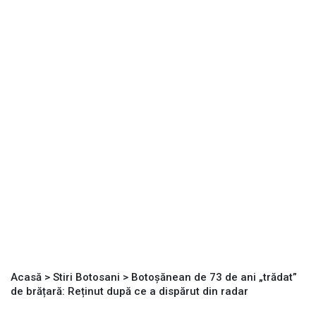
Acasă
>
Stiri Botosani
>
Botoșănean de 73 de ani „trădat”
de brățară: Reținut după ce a dispărut din radar