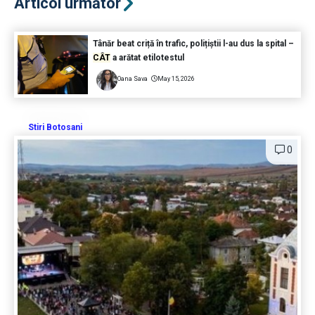
Articol următor
Tânăr beat criță în trafic, polițiștii l-au dus la spital –
CÂT
a arătat etilotestul
Oana Sava
May 15, 2026
Stiri Botosani
0