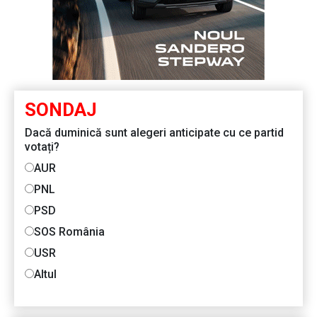
SONDAJ
Dacă duminică sunt alegeri anticipate cu ce partid
votați?
AUR
PNL
PSD
SOS România
USR
Altul