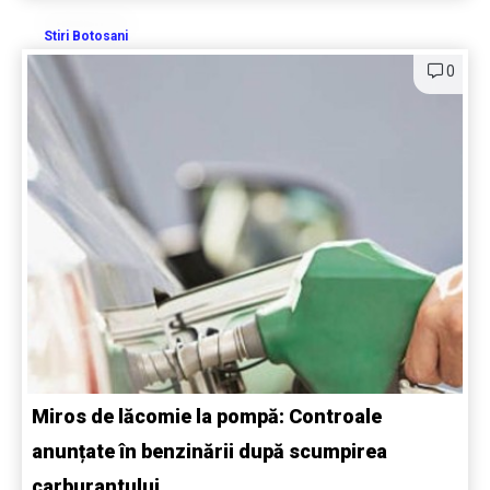
Stiri Botosani
0
Miros de lăcomie la pompă: Controale
anunțate în benzinării după scumpirea
carburantului