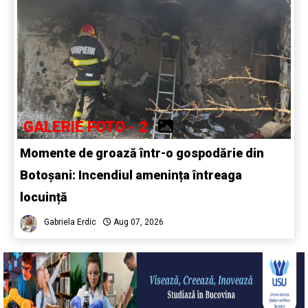
GALERIE FOTO - 2
Momente de groază într-o gospodărie din
Botoșani: Incendiul amenința întreaga
locuință
Gabriela Erdic
Aug 07, 2026