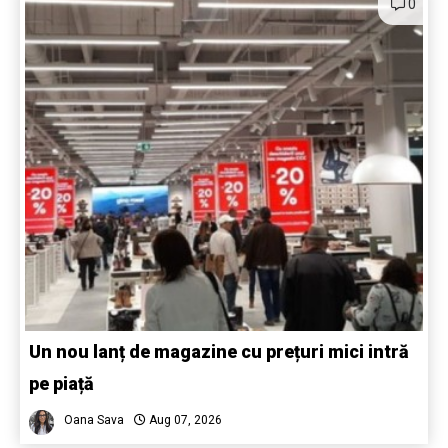
0
Un nou lanț de magazine cu prețuri mici intră
pe piață
Oana Sava
Aug 07, 2026