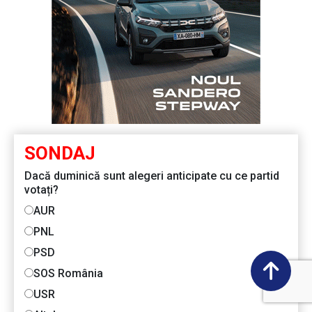
SONDAJ
Dacă duminică sunt alegeri anticipate cu ce partid
votați?
AUR
PNL
PSD
SOS România
USR