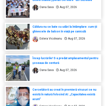
Universitatea „Ștefan cel Mare” din Suceava
Oana Sava
Aug 07, 2026
Căldura nu se bate cu udări la întâmplare: cum ții
ghivecele de balcon în viață pe caniculă
Estera Vicoleanu
Aug 07, 2026
Încep lucrările! S-a predat amplasamentul pentru
șoseaua de centură
Oana Sava
Aug 07, 2026
Cercetătorii au creat în premieră virusuri ce nu
există în natură folosind AI: „Capacitatea există
acum”