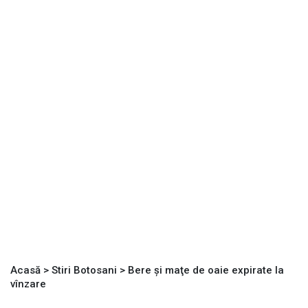
Acasă
>
Stiri Botosani
>
Bere şi maţe de oaie expirate la
vînzare