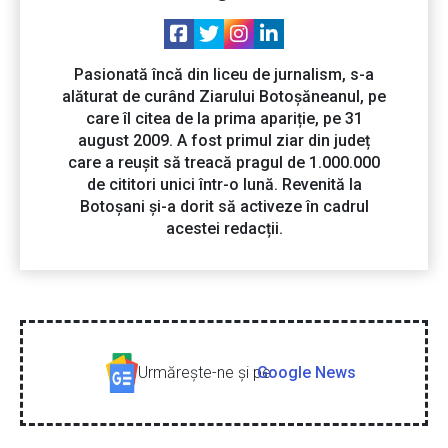
Pasionată încă din liceu de jurnalism, s-a
alăturat de curând Ziarului Botoșăneanul, pe
care îl citea de la prima apariție, pe 31
august 2009. A fost primul ziar din județ
care a reușit să treacă pragul de 1.000.000
de cititori unici într-o lună. Revenită la
Botoșani și-a dorit să activeze în cadrul
acestei redacții.
Urmăreşte-ne şi pe
Google News