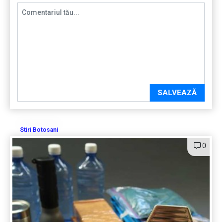
SALVEAZĂ
Stiri Botosani
0