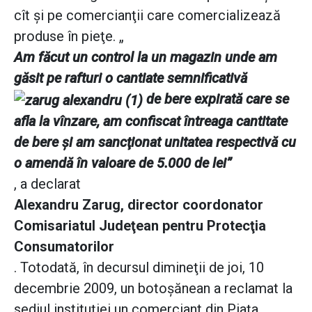
cît şi pe comercianţii care comercializează
produse în pieţe. „
Am făcut un control la un magazin unde am
găsit pe rafturi o cantiate semnificativă
de bere expirată care se
afla la vînzare, am confiscat întreaga cantitate
de bere şi am sancţionat unitatea respectivă cu
o amendă în valoare de 5.000 de lei”
, a declarat
Alexandru Zarug, director coordonator
Comisariatul Judeţean pentru Protecţia
Consumatorilor
. Totodată, în decursul dimineţii de joi, 10
decembrie 2009, un botoşănean a reclamat la
sediul instituţiei un comerciant din Piaţa