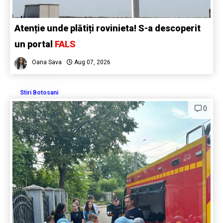
Atenție unde plătiți rovinieta! S-a descoperit
un portal
FALS
Oana Sava
Aug 07, 2026
Stiri Botosani
0