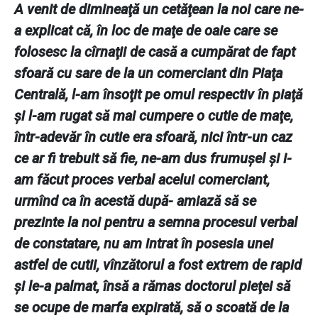
A venit de dimineaţă un cetăţean la noi care ne-
a explicat că, în loc de maţe de oaie care se
folosesc la cîrnaţii de casă a cumpărat de fapt
sfoară cu sare de la un comerciant din Piaţa
Centrală, l-am însoţit pe omul respectiv în piaţă
şi l-am rugat să mai cumpere o cutie de maţe,
într-adevăr în cutie era sfoară, nici într-un caz
ce ar fi trebuit să fie, ne-am dus frumuşel şi i-
am făcut proces verbal acelui comerciant,
urmînd ca în acestă după- amiază să se
prezinte la noi pentru a semna procesul verbal
de constatare, nu am intrat în posesia unei
astfel de cutii, vînzătorul a fost extrem de rapid
şi le-a palmat, însă a rămas doctorul pieţei să
se ocupe de marfa expirată, să o scoată de la