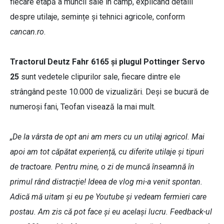
fiecare etapă a muncii sale în câmp, explicând detalii
despre utilaje, semințe și tehnici agricole, conform
cancan.ro
.
Tractorul Deutz Fahr 6165 și plugul Pottinger Servo
25
sunt vedetele clipurilor sale, fiecare dintre ele
strângând peste 10.000 de vizualizări. Deși se bucură de
numeroși fani, Teofan visează la mai mult.
„De la vârsta de opt ani am mers cu un utilaj agricol. Mai
apoi am tot căpătat experiență, cu diferite utilaje și tipuri
de tractoare. Pentru mine, o zi de muncă înseamnă în
primul rând distracție! Ideea de vlog mi-a venit spontan.
Adică mă uitam și eu pe Youtube și vedeam fermieri care
postau. Am zis că pot face și eu același lucru. Feedback-ul