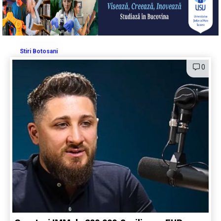
Stiri Botosani
0