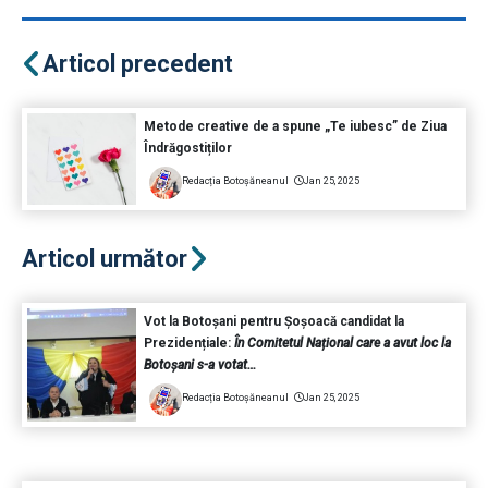
Articol precedent
Metode creative de a spune „Te iubesc” de Ziua
Îndrăgostiților
Redacția Botoșăneanul
Jan 25, 2025
Articol următor
Vot la Botoșani pentru Șoșoacă candidat la
Prezidențiale:
În Comitetul Național care a avut loc la
Botoșani s-a votat…
Redacția Botoșăneanul
Jan 25, 2025