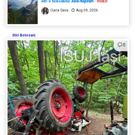
într-o telecabină:
Abia respirăm
-
VIDEO
Oana Sava
Aug 09, 2026
Stiri Botosani
0