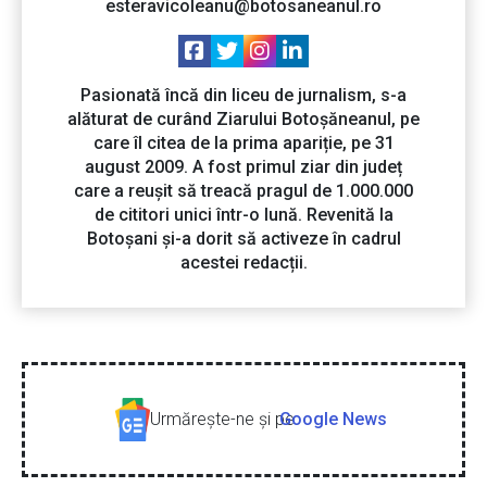
esteravicoleanu@botosaneanul.ro
Pasionată încă din liceu de jurnalism, s-a
alăturat de curând Ziarului Botoșăneanul, pe
care îl citea de la prima apariție, pe 31
august 2009. A fost primul ziar din județ
care a reușit să treacă pragul de 1.000.000
de cititori unici într-o lună. Revenită la
Botoșani și-a dorit să activeze în cadrul
acestei redacții.
Urmăreşte-ne şi pe
Google News