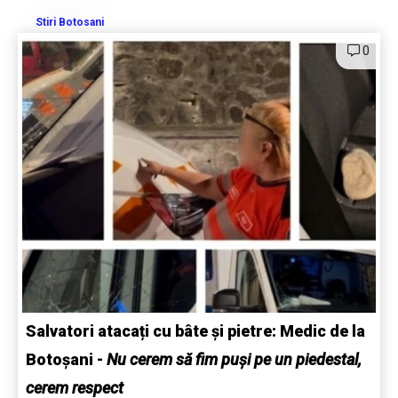
Stiri Botosani
0
Salvatori atacați cu bâte și pietre: Medic de la
Botoșani
-
Nu cerem să fim puși pe un piedestal,
cerem respect