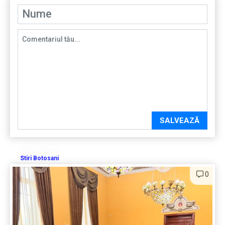
SALVEAZĂ
Stiri Botosani
0