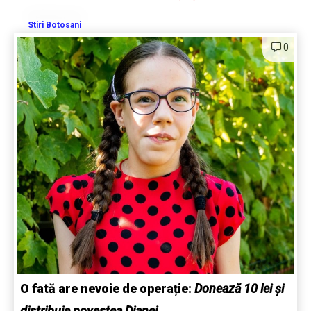
Stiri Botosani
0
O fată are nevoie de operație:
Donează 10 lei și
distribuie povestea Dianei