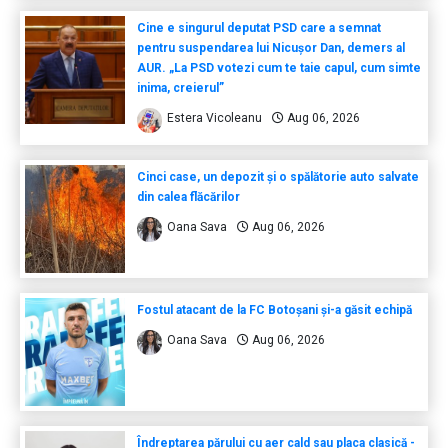
Cine e singurul deputat PSD care a semnat
pentru suspendarea lui Nicușor Dan, demers al
AUR. „La PSD votezi cum te taie capul, cum simte
inima, creierul”
Estera Vicoleanu
Aug 06, 2026
Cinci case, un depozit și o spălătorie auto salvate
din calea flăcărilor
Oana Sava
Aug 06, 2026
Fostul atacant de la FC Botoșani și-a găsit echipă
Oana Sava
Aug 06, 2026
Îndreptarea părului cu aer cald sau placa clasică -