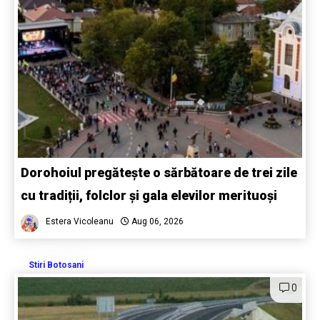
Dorohoiul pregătește o sărbătoare de trei zile
cu tradiții, folclor și gala elevilor merituoși
Estera Vicoleanu
Aug 06, 2026
Stiri Botosani
0