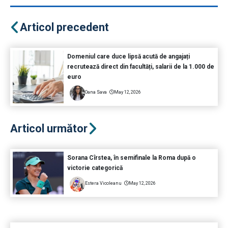
Articol precedent
Domeniul care duce lipsă acută de angajați
recrutează direct din facultăți, salarii de la 1.000 de
euro
Oana Sava
May 12, 2026
Articol următor
Sorana Cîrstea, în semifinale la Roma după o
victorie categorică
Estera Vicoleanu
May 12, 2026