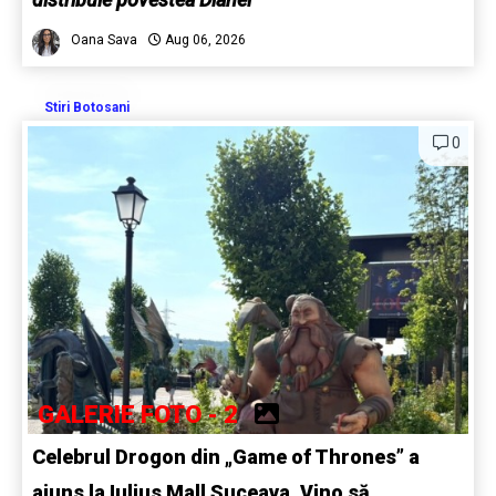
Oana Sava
Aug 06, 2026
Stiri Botosani
0
GALERIE FOTO - 2
Celebrul Drogon din „Game of Thrones” a
ajuns la Iulius Mall Suceava. Vino să