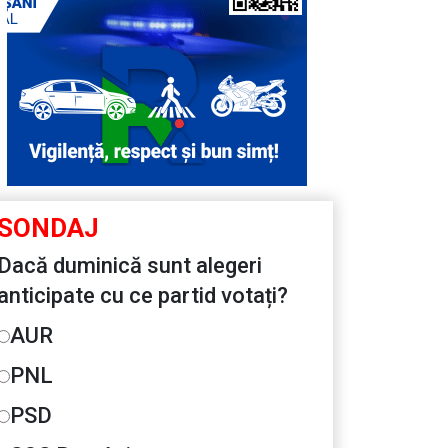
SONDAJ
Dacă duminică sunt alegeri
anticipate cu ce partid votați?
AUR
PNL
PSD