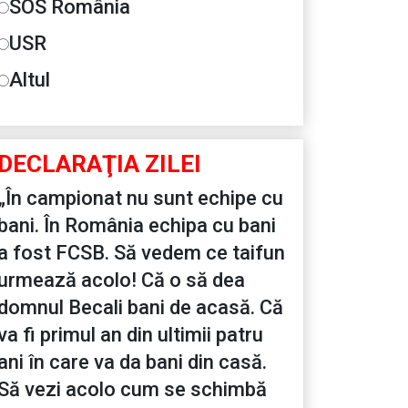
SOS România
USR
Altul
DECLARAŢIA ZILEI
„În campionat nu sunt echipe cu
bani. În România echipa cu bani
a fost FCSB. Să vedem ce taifun
urmează acolo! Că o să dea
domnul Becali bani de acasă. Că
va fi primul an din ultimii patru
ani în care va da bani din casă.
Să vezi acolo cum se schimbă