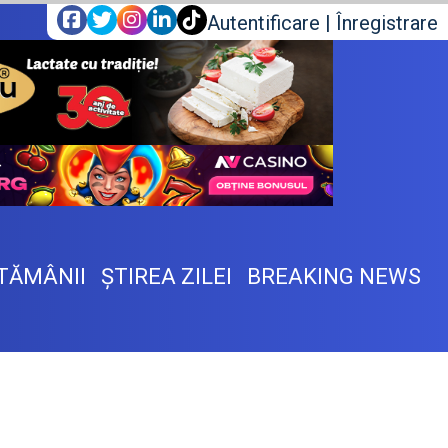
Autentificare
|
Înregistrare
TĂMÂNII
ŞTIREA ZILEI
BREAKING NEWS