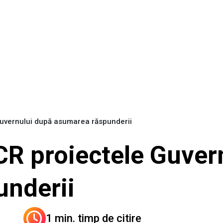
Guvernului după asumarea răspunderii
CR proiectele Guver
underii
1 min. timp de citire