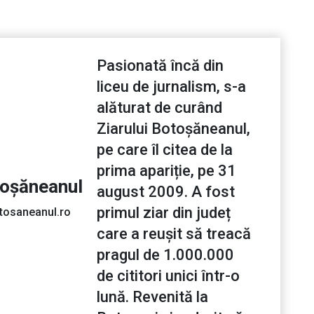
Pasionată încă din
liceu de jurnalism, s-a
alăturat de curând
Ziarului Botoșăneanul,
pe care îl citea de la
prima apariție, pe 31
toșăneanul
august 2009. A fost
primul ziar din județ
tosaneanul.ro
care a reușit să treacă
pragul de 1.000.000
de cititori unici într-o
lună. Revenită la