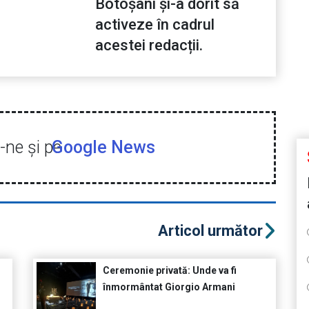
Botoșani și-a dorit să
activeze în cadrul
acestei redacții.
ne şi pe
Google News
Articol următor
Ceremonie privată: Unde va fi
înmormântat Giorgio Armani