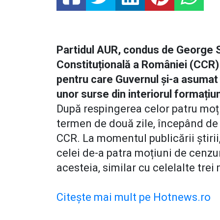
Partidul AUR, condus de George S
Constituțională a României (CCR) 
pentru care Guvernul și-a asuma
unor surse din interiorul formațiu
După respingerea celor patru moț
termen de două zile, începând de 
CCR. La momentul publicării știri
celei de-a patra moțiuni de cenzu
acesteia, similar cu celelalte trei
Citește mai mult pe Hotnews.ro