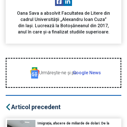
Oana Sava a absolvit Facultatea de Litere din
cadrul Universității „Alexandru Ioan Cuza”
din Iași. Lucrează la Botoșăneanul din 2017,
anul în care și-a finalizat studiile superioare.
Urmăreşte-ne şi pe
Google News
Articol precedent
Imigrația, afacere de miliarde de dolari: De la