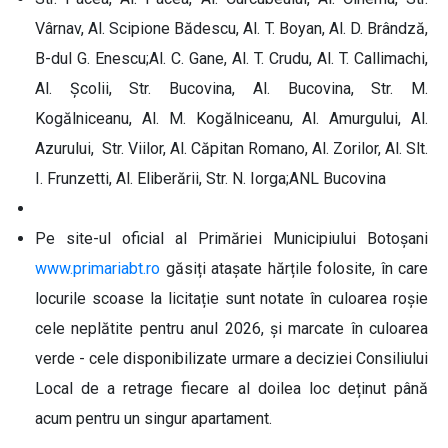
Vârnav, Al. Scipione Bădescu, Al. T. Boyan, Al. D. Brândză,
B-dul G. Enescu;Al. C. Gane, Al. T. Crudu, Al. T. Callimachi,
Al. Școlii, Str. Bucovina, Al. Bucovina, Str. M.
Kogălniceanu, Al. M. Kogălniceanu, Al. Amurgului, Al.
Azurului, Str. Viilor, Al. Căpitan Romano, Al. Zorilor, Al. Slt.
I. Frunzetti, Al. Eliberării, Str. N. Iorga;ANL Bucovina
Pe site-ul oficial al Primăriei Municipiului Botoșani
www.primariabt.ro
găsiți atașate hărțile folosite, în care
locurile scoase la licitație sunt notate în culoarea roșie
cele neplătite pentru anul 2026, și marcate în culoarea
verde - cele disponibilizate urmare a deciziei Consiliului
Local de a retrage fiecare al doilea loc deținut până
acum pentru un singur apartament.