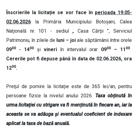
Înscrierile la licitație se vor face în
perioada 19.05-
02.06.2026
la Primăria Municipiului Botoşani, Calea
Naţională nr. 101 - sediul „ Casa Cărţii ”, Serviciul
Patrimoniu, în zilele de
luni – joi
ale săptămânii între orele
00
00
00
00
09
- 14
și
vineri
în intervalul orar
09
– 11
.
Cererile pot fi depuse
până în data de 02.06.2026, ora
00
12
.
Preţul de pornire la licitație este de 365 lei/an, pentru
persoane fizice la nivelul anului 2026.
Taxa obținută în
urma licitației cu strigare va fi menținută în fiecare an, iar la
aceasta se va adăuga și eventualul coeficient de indexare
aplicat la taxa de bază anuală.