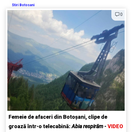
Stiri Botosani
0
Femeie de afaceri din Botoșani, clipe de
groază într-o telecabină:
Abia respirăm
-
VIDEO