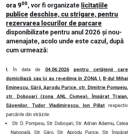
00
ora 9
, vor fi organizate
licitațiile
publice
deschise, cu strigare, pentru
rezervarea locurilor de parcare
disponibilizate pentru anul 2026 și nou-
amenajate, acolo unde este cazul,
după
cum urmează:
I.
În data de
04.06.2026
pentru cetățenii care
domiciliază sau îṣi au reṣedinṭa în ZONA I,
B-dul Mihai
Eminescu, Gării, Aprodu Purice, str. Dimitrie Pompeiu,
str. Doboșari (zona ANL Ciṣmea), Împărat Traian,
Săvenilor, Tudor Vladimirescu, Ion Pillat
respectiv
parcările din străzile:
Str. D. Pompeiu, Str. Doboșari, Str. Adrian Adamiu, Calea
Națională, Str. Gării, Str. Aprodu Purice, Str. Împărat