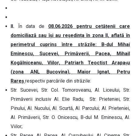
II.
În data de
08.06.2026 pentru cetățenii care
domiciliază sau își au reședința în zona II, aflată în
perimetrul cuprins între străzile: B-dul Mihai
Eminescu, Sucevei, Primăverii, Pacea, Mihail
Kogălniceanu, Viilor, Patriarh Teoctist Arapaṣu
(zona ANL Bucovina), Maior Ignat, Petru
Rareș
respectiv parcările din străzile:
Str. Sucevei, Str. Col. Tomoroveanu, Al. Liceului, Str.
Primăverii inclusiv Al. Elie Radu, Str. Prieteniei, Str.
Pinului, Al. Nucului, Al. Scurtă, Al. Parcului; Al. Prieteniei,
Al. Primăverii, Str. O. Onicescu, B-dul M. Eminescu, Al.
Viilor;
Str. Pacea, Al. Pacea, Al. Curcubeului, Al. Cinema, Str.