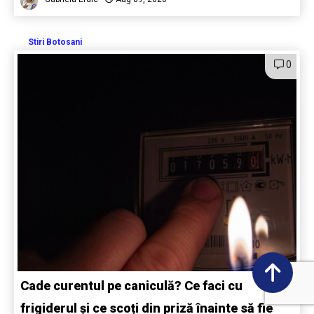
Stiri Botosani
0
Cade curentul pe caniculă? Ce faci cu
frigiderul și ce scoți din priză înainte să fie