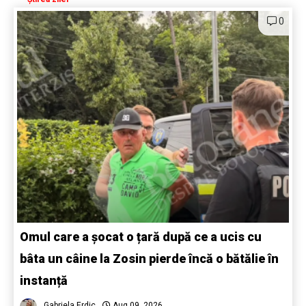
0
Omul care a șocat o țară după ce a ucis cu
bâta un câine la Zosin pierde încă o bătălie în
instanță
Gabriela Erdic
Aug 09, 2026