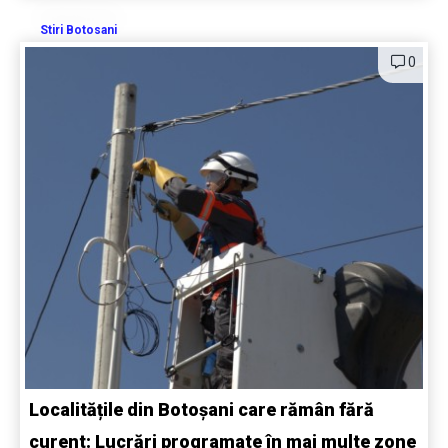
Stiri Botosani
0
Localitățile din Botoșani care rămân fără
curent: Lucrări programate în mai multe zone