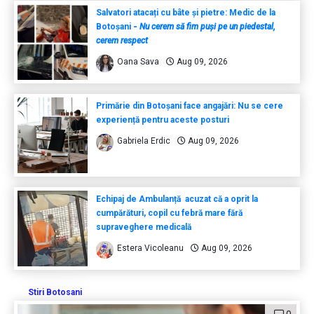
Salvatori atacați cu bâte și pietre: Medic de la
Botoșani
-
Nu cerem să fim puși pe un piedestal,
cerem respect
Oana Sava
Aug 09, 2026
Primărie din Botoșani face angajări: Nu se cere
experiență pentru aceste posturi
Gabriela Erdic
Aug 09, 2026
Echipaj de Ambulanță acuzat că a oprit la
cumpărături, copil cu febră mare fără
supraveghere medicală
Estera Vicoleanu
Aug 09, 2026
Stiri Botosani