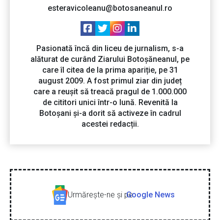
esteravicoleanu@botosaneanul.ro
Pasionată încă din liceu de jurnalism, s-a
alăturat de curând Ziarului Botoșăneanul, pe
care îl citea de la prima apariție, pe 31
august 2009. A fost primul ziar din județ
care a reușit să treacă pragul de 1.000.000
de cititori unici într-o lună. Revenită la
Botoșani și-a dorit să activeze în cadrul
acestei redacții.
Urmăreşte-ne şi pe
Google News