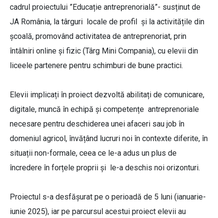
cadrul proiectului ”Educație antreprenorială”- susținut de
JA România, la târguri locale de profil și la activitățile din
școală, promovând activitatea de antreprenoriat, prin
întâlniri online și fizic (Târg Mini Compania), cu elevii din
liceele partenere pentru schimburi de bune practici.
Elevii implicați în proiect dezvoltă abilitați de comunicare,
digitale, muncă în echipă și competențe antreprenoriale
necesare pentru deschiderea unei afaceri sau job în
domeniul agricol, învățând lucruri noi în contexte diferite, în
situații non-formale, ceea ce le-a adus un plus de
încredere în forțele proprii și le-a deschis noi orizonturi.
Proiectul s-a desfășurat pe o perioadă de 5 luni (ianuarie-
iunie 2025), iar pe parcursul acestui proiect elevii au