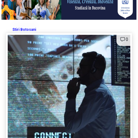
Stiri Botosani
0