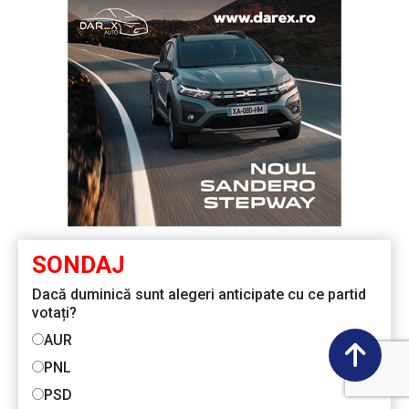
SONDAJ
Dacă duminică sunt alegeri anticipate cu ce partid
votați?
AUR
PNL
PSD