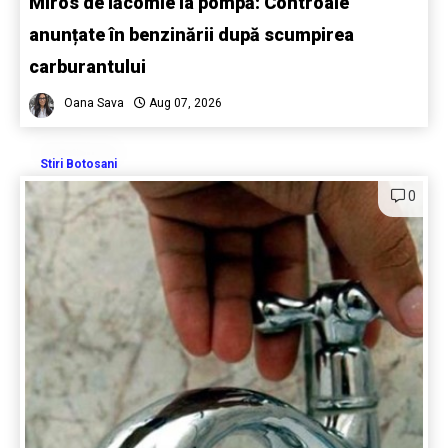
Miros de lăcomie la pompă: Controale
anunțate în benzinării după scumpirea
carburantului
Oana Sava
Aug 07, 2026
Stiri Botosani
0