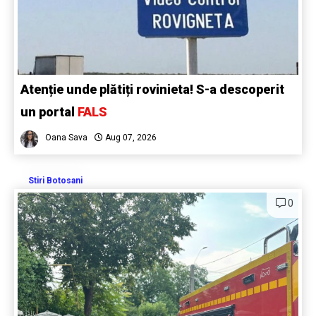
Atenție unde plătiți rovinieta! S-a descoperit
un portal
FALS
Oana Sava
Aug 07, 2026
Stiri Botosani
0