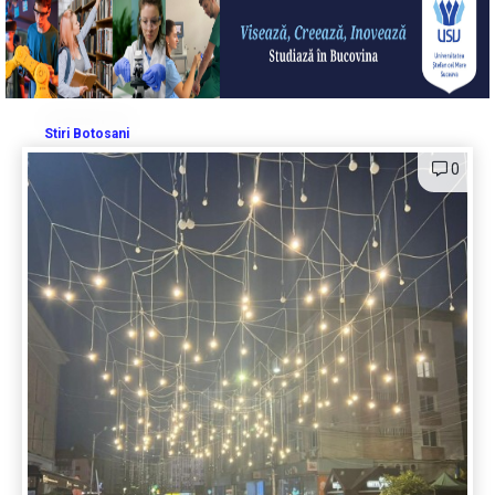
Stiri Botosani
0