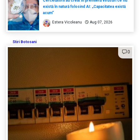
Cercetătorii au creat în premieră virusuri ce nu
există în natură folosind AI: „Capacitatea există
acum”
Estera Vicoleanu
Aug 07, 2026
Stiri Botosani
0