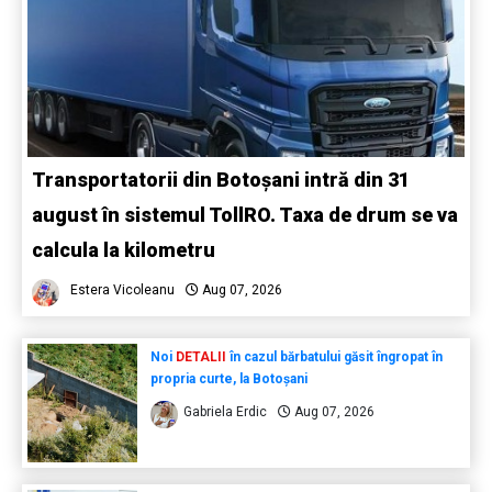
Transportatorii din Botoșani intră din 31
august în sistemul TollRO. Taxa de drum se va
calcula la kilometru
Estera Vicoleanu
Aug 07, 2026
Noi
DETALII
în cazul bărbatului găsit îngropat în
propria curte, la Botoșani
Gabriela Erdic
Aug 07, 2026