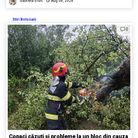
Gabriela Erdic
Aug 06, 2026
Stiri Botosani
0
Copaci căzuți și probleme la un bloc din cauza