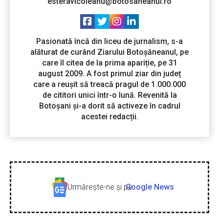
esteravicoleanu@botosaneanul.ro
Pasionată încă din liceu de jurnalism, s-a
alăturat de curând Ziarului Botoșăneanul, pe
care îl citea de la prima apariție, pe 31
august 2009. A fost primul ziar din județ
care a reușit să treacă pragul de 1.000.000
de cititori unici într-o lună. Revenită la
Botoșani și-a dorit să activeze în cadrul
acestei redacții.
Urmăreşte-ne şi pe
Google News