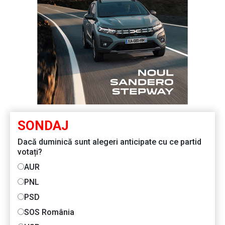
SONDAJ
Dacă duminică sunt alegeri anticipate cu ce partid
votați?
AUR
PNL
PSD
SOS România