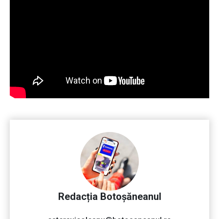
Redacția Botoșăneanul