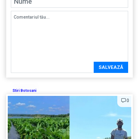
SALVEAZĂ
Stiri Botosani
0