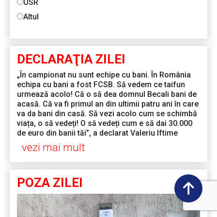
USR
Altul
DECLARAŢIA ZILEI
„În campionat nu sunt echipe cu bani. În România
echipa cu bani a fost FCSB. Să vedem ce taifun
urmează acolo! Că o să dea domnul Becali bani de
acasă. Că va fi primul an din ultimii patru ani în care
va da bani din casă. Să vezi acolo cum se schimbă
viața, o să vedeți! O să vedeți cum e să dai 30.000
de euro din banii tăi”, a declarat Valeriu Iftime
vezi mai mult
POZA ZILEI