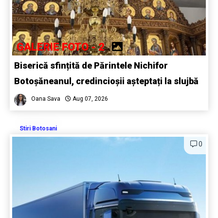
GALERIE FOTO - 2
Biserică sfințită de Părintele Nichifor
Botoșăneanul, credincioșii așteptați la slujbă
Oana Sava
Aug 07, 2026
Stiri Botosani
0