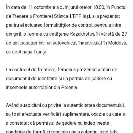
În data de 11 octombrie a.c., în jurul orelor 18.00, în Punctul
de Trecere a Frontierei Stânca-I.T.P.F. Iaşi, s-a prezentat
pentru efectuarea formalităţilor de control, pentru a intra
din ţară, o femeie cu cetățenie Kazakhstan, în vârstă de 27
de ani, pasager într-un autovehicul, înmatriculat în Moldova,
cu destinația Franța.
La controlul de frontieră, femeia a prezentat alături de
documentul de identitate și un permis de ședere cu
însemnele autorităţilor din Polonia.
Având suspiciuni cu privire la autenticitatea documentului,
au fost efectuate verificări suplimentare, ocazie cu care s-
a constatat că permisul de ședere nu îndeplineşte
condiţiile de formă şi fond ale unuia autentic, fiind fals.