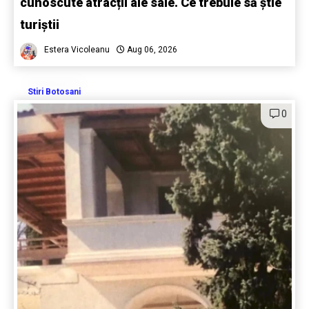
cunoscute atracții ale sale. Ce trebuie să știe
turiștii
Estera Vicoleanu
Aug 06, 2026
Stiri Botosani
0