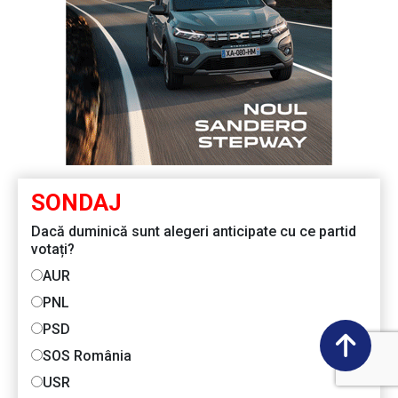
SONDAJ
Dacă duminică sunt alegeri anticipate cu ce partid
votați?
AUR
PNL
PSD
SOS România
USR