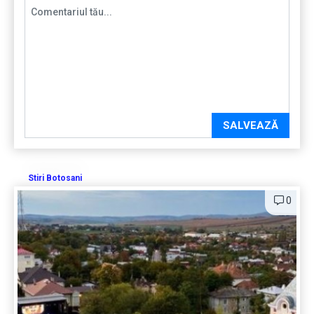
SALVEAZĂ
Stiri Botosani
0