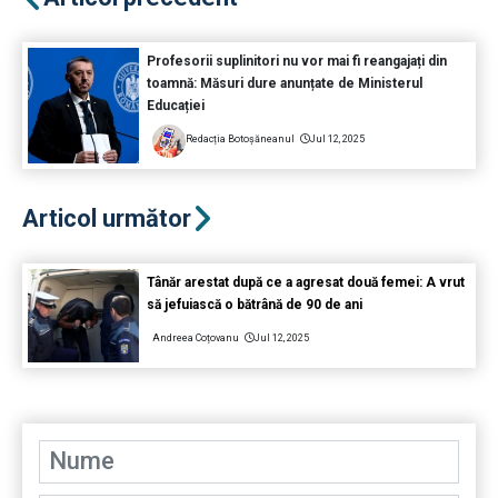
Profesorii suplinitori nu vor mai fi reangajați din
toamnă: Măsuri dure anunțate de Ministerul
Educației
Redacția Botoșăneanul
Jul 12, 2025
Articol următor
Tânăr arestat după ce a agresat două femei: A vrut
să jefuiască o bătrână de 90 de ani
Andreea Coțovanu
Jul 12, 2025