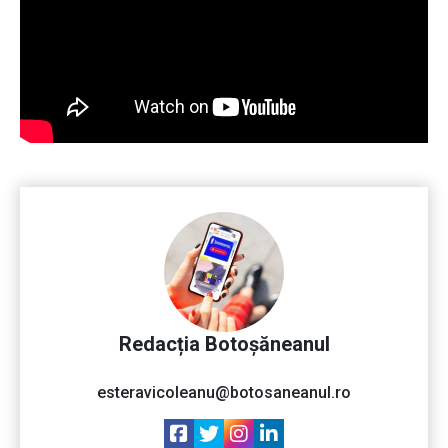
Redacția Botoșăneanul
esteravicoleanu@botosaneanul.ro