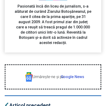
Pasionată încă din liceu de jurnalism, s-a
alăturat de curând Ziarului Botoșăneanul, pe
care îl citea de la prima apariție, pe 31
august 2009. A fost primul ziar din județ
care a reușit să treacă pragul de 1.000.000
de cititori unici într-o lună. Revenită la
Botoșani și-a dorit să activeze în cadrul
acestei redacții.
Urmăreşte-ne şi pe
Google News
Articol precedent