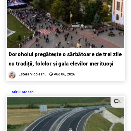
Dorohoiul pregătește o sărbătoare de trei zile
cu tradiții, folclor și gala elevilor merituoși
Estera Vicoleanu
Aug 06, 2026
Stiri Botosani
0