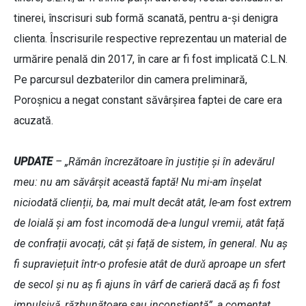
tinerei, înscrisuri sub formă scanată, pentru a-și denigra
clienta. Înscrisurile respective reprezentau un material de
urmărire penală din 2017, în care ar fi fost implicată C.L.N.
Pe parcursul dezbaterilor din camera preliminară,
Poroșnicu a negat constant săvârșirea faptei de care era
acuzată.
UPDATE
– „Rămân încrezătoare în justiție și în adevărul
meu: nu am săvârșit această faptă! Nu mi-am înșelat
niciodată clienții, ba, mai mult decât atât, le-am fost extrem
de loială și am fost incomodă de-a lungul vremii, atât față
de confrații avocați, cât și față de sistem, în general. Nu aș
fi supraviețuit într-o profesie atât de durǎ aproape un sfert
de secol și nu aș fi ajuns în vârf de carieră dacă aș fi fost
impulsivă, răzbunătoare sau inconștientă”, a comentat