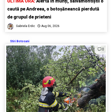
ULTIMĂ ORĂ:
Alertă în munți, salvamontiștii o
caută pe Andreea, o botoșăneancă pierdută
de grupul de prieteni
Gabriela Erdic
Aug 06, 2026
Stiri Botosani
0