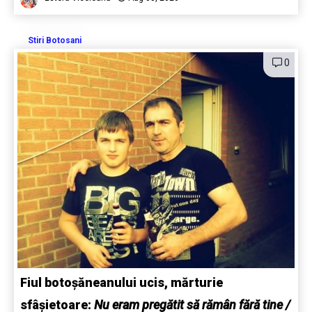
Stiri Botosani
0
Fiul botoșăneanului ucis, mărturie
sfâșietoare:
Nu eram pregătit să rămân fără tine /