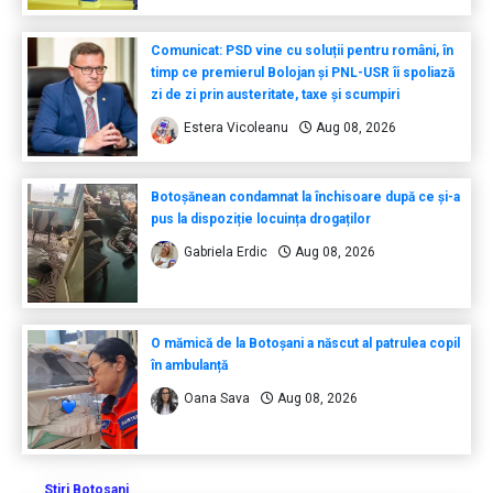
Comunicat: PSD vine cu soluții pentru români, în
timp ce premierul Bolojan și PNL-USR îi spoliază
zi de zi prin austeritate, taxe și scumpiri
Estera Vicoleanu
Aug 08, 2026
Botoșănean condamnat la închisoare după ce și-a
pus la dispoziție locuința drogaților
Gabriela Erdic
Aug 08, 2026
O mămică de la Botoșani a născut al patrulea copil
în ambulanță
Oana Sava
Aug 08, 2026
Stiri Botosani