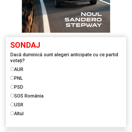
SONDAJ
Dacă duminică sunt alegeri anticipate cu ce partid
votați?
AUR
PNL
PSD
SOS România
USR
Altul