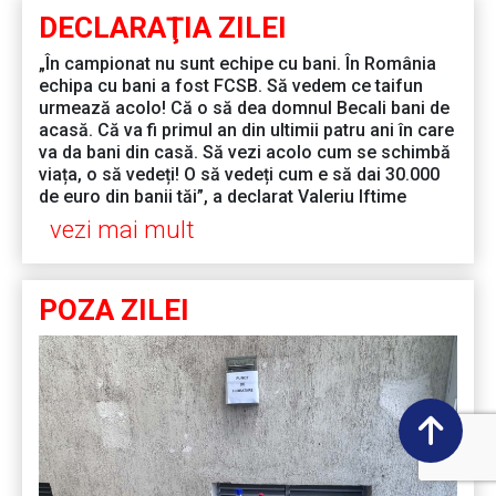
DECLARAŢIA ZILEI
„În campionat nu sunt echipe cu bani. În România
echipa cu bani a fost FCSB. Să vedem ce taifun
urmează acolo! Că o să dea domnul Becali bani de
acasă. Că va fi primul an din ultimii patru ani în care
va da bani din casă. Să vezi acolo cum se schimbă
viața, o să vedeți! O să vedeți cum e să dai 30.000
de euro din banii tăi”, a declarat Valeriu Iftime
vezi mai mult
POZA ZILEI