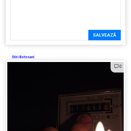
SALVEAZĂ
Stiri Botosani
0