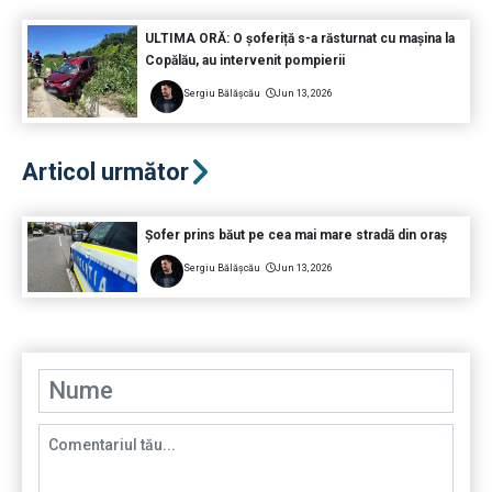
ULTIMA ORĂ: O șoferiță s-a răsturnat cu mașina la
Copălău, au intervenit pompierii
Sergiu Bălășcău
Jun 13, 2026
Articol următor
Șofer prins băut pe cea mai mare stradă din oraș
Sergiu Bălășcău
Jun 13, 2026