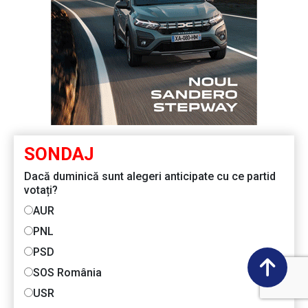
SONDAJ
Dacă duminică sunt alegeri anticipate cu ce partid
votați?
AUR
PNL
PSD
SOS România
USR