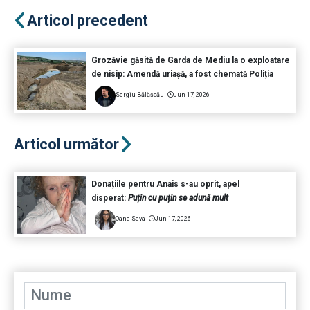
Articol precedent
Grozăvie găsită de Garda de Mediu la o exploatare
de nisip: Amendă uriașă, a fost chemată Poliția
Sergiu Bălășcău
Jun 17, 2026
Articol următor
Donațiile pentru Anais s-au oprit, apel
disperat:
Puțin cu puțin se adună mult
Oana Sava
Jun 17, 2026