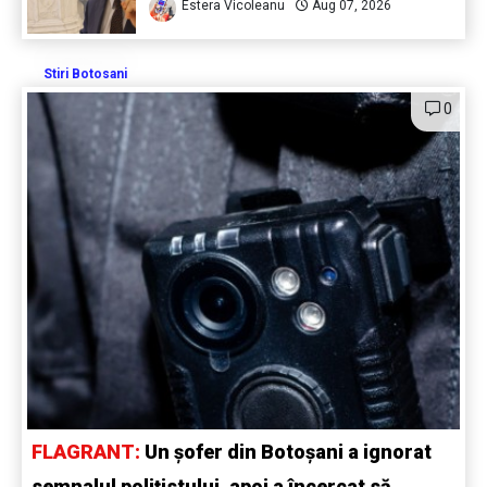
Estera Vicoleanu
Aug 07, 2026
Stiri Botosani
0
FLAGRANT:
Un șofer din Botoșani a ignorat
semnalul polițistului, apoi a încercat să