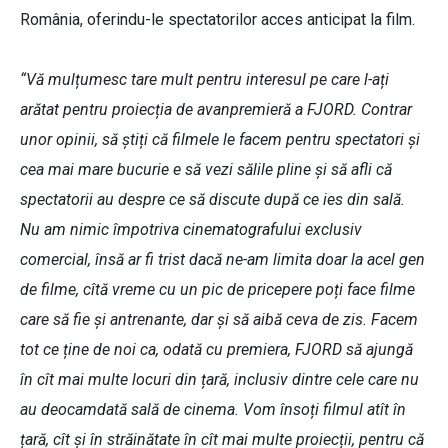
România, oferindu-le spectatorilor acces anticipat la film.
“Vă mulțumesc tare mult pentru interesul pe care l-ați
arătat pentru proiecția de avanpremieră a FJORD. Contrar
unor opinii, să știți că filmele le facem pentru spectatori și
cea mai mare bucurie e să vezi sălile pline și să afli că
spectatorii au despre ce să discute după ce ies din sală.
Nu am nimic împotriva cinematografului exclusiv
comercial, însă ar fi trist dacă ne-am limita doar la acel gen
de filme, cîtă vreme cu un pic de pricepere poți face filme
care să fie și antrenante, dar și să aibă ceva de zis. Facem
tot ce ține de noi ca, odată cu premiera, FJORD să ajungă
în cît mai multe locuri din țară, inclusiv dintre cele care nu
au deocamdată sală de cinema. Vom însoți filmul atît în
țară, cît și în străinătate în cît mai multe proiecții, pentru că