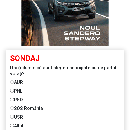
SONDAJ
Dacă duminică sunt alegeri anticipate cu ce partid
votați?
AUR
PNL
PSD
SOS România
USR
Altul