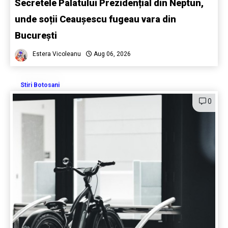
Secretele Palatului Prezidențial din Neptun,
unde soții Ceaușescu fugeau vara din
București
Estera Vicoleanu
Aug 06, 2026
Stiri Botosani
0