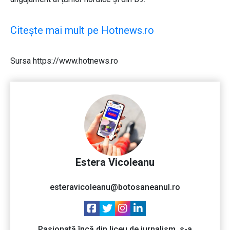
Citește mai mult pe Hotnews.ro
Sursa https://www.hotnews.ro
Estera Vicoleanu
esteravicoleanu@botosaneanul.ro
Pasionată încă din liceu de jurnalism, s-a