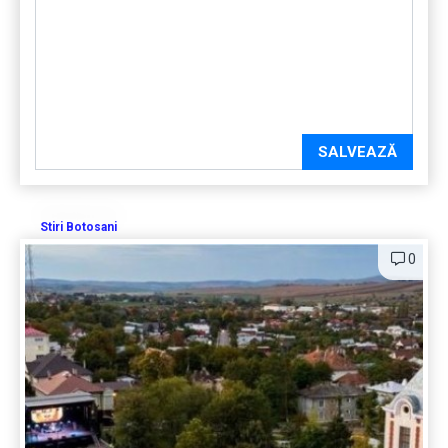
SALVEAZĂ
Stiri Botosani
0