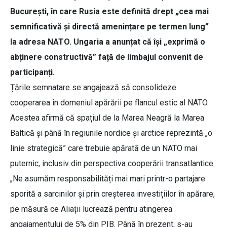
București, în care Rusia este definită drept „cea mai
semnificativă și directă amenințare pe termen lung”
la adresa NATO. Ungaria a anunțat că își „exprimă o
abținere constructivă” față de limbajul convenit de
participanți.
Țările semnatare se angajează să consolideze
cooperarea în domeniul apărării pe flancul estic al NATO.
Acestea afirmă că spațiul de la Marea Neagră la Marea
Baltică și până în regiunile nordice și arctice reprezintă „o
linie strategică” care trebuie apărată de un NATO mai
puternic, inclusiv din perspectiva cooperării transatlantice.
„Ne asumăm responsabilități mai mari printr-o partajare
sporită a sarcinilor și prin creșterea investițiilor în apărare,
pe măsură ce Aliații lucrează pentru atingerea
angajamentului de 5% din PIB. Până în prezent, s-au