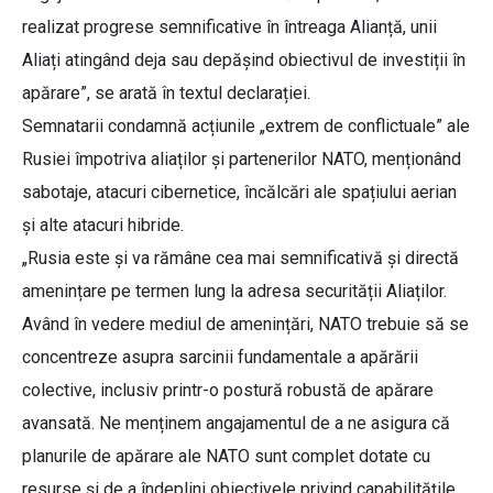
realizat progrese semnificative în întreaga Alianță, unii
Aliați atingând deja sau depășind obiectivul de investiții în
apărare”, se arată în textul declarației.
Semnatarii condamnă acțiunile „extrem de conflictuale” ale
Rusiei împotriva aliaților și partenerilor NATO, menționând
sabotaje, atacuri cibernetice, încălcări ale spațiului aerian
și alte atacuri hibride.
„Rusia este și va rămâne cea mai semnificativă și directă
amenințare pe termen lung la adresa securității Aliaților.
Având în vedere mediul de amenințări, NATO trebuie să se
concentreze asupra sarcinii fundamentale a apărării
colective, inclusiv printr-o postură robustă de apărare
avansată. Ne menținem angajamentul de a ne asigura că
planurile de apărare ale NATO sunt complet dotate cu
resurse și de a îndeplini obiectivele privind capabilitățile,