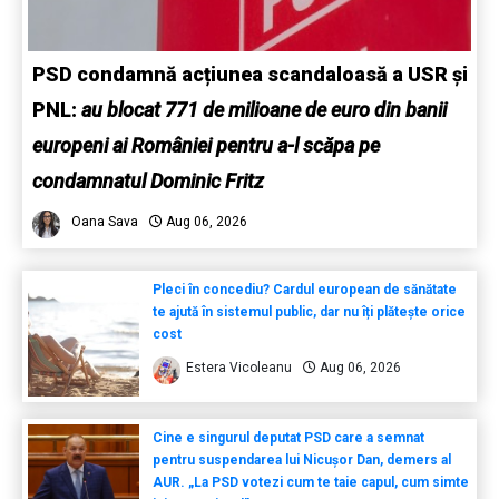
PSD condamnă acțiunea scandaloasă a USR și
PNL:
au blocat 771 de milioane de euro din banii
europeni ai României pentru a-l scăpa pe
condamnatul Dominic Fritz
Oana Sava
Aug 06, 2026
Pleci în concediu? Cardul european de sănătate
te ajută în sistemul public, dar nu îți plătește orice
cost
Estera Vicoleanu
Aug 06, 2026
Cine e singurul deputat PSD care a semnat
pentru suspendarea lui Nicușor Dan, demers al
AUR. „La PSD votezi cum te taie capul, cum simte