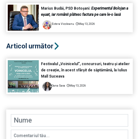
Marius Budăi, PSD Botoșani:
Experimentul Bolojan a
eșuat, iar românii plătesc factura pe care le-o lasă
Estera Vicoleanu
May 13, 2026
Articol următor
Festivalul „Voinicelul”, concursuri, teatru și atelier
de creație, în acest sfârșit de săptămână, la Iulius
Mall Suceava
Oana Sava
May 13, 2026