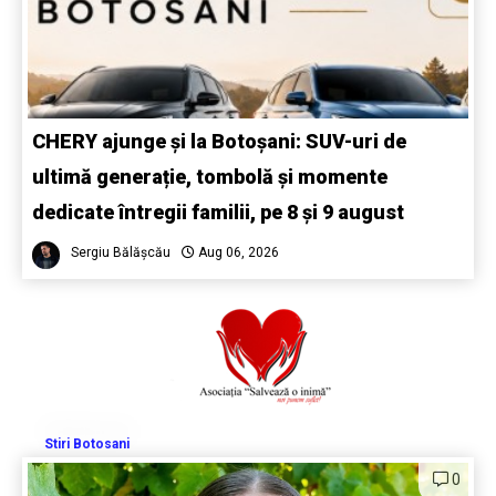
CHERY ajunge și la Botoșani: SUV-uri de
ultimă generație, tombolă și momente
dedicate întregii familii, pe 8 și 9 august
Sergiu Bălășcău
Aug 06, 2026
Stiri Botosani
0