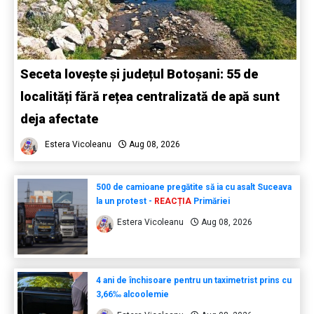
Seceta lovește și județul Botoșani: 55 de
localități fără rețea centralizată de apă sunt
deja afectate
Estera Vicoleanu
Aug 08, 2026
500 de camioane pregătite să ia cu asalt Suceava
la un protest -
REACȚIA
Primăriei
Estera Vicoleanu
Aug 08, 2026
4 ani de închisoare pentru un taximetrist prins cu
3,66‰ alcoolemie