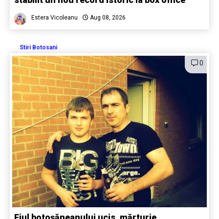
Estera Vicoleanu
Aug 08, 2026
Stiri Botosani
0
Fiul botoșăneanului ucis, mărturie