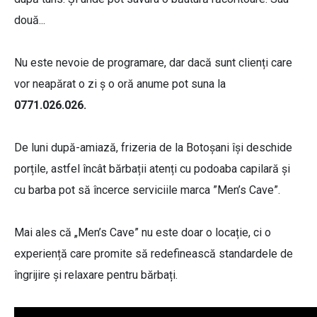
două...
Nu este nevoie de programare, dar dacă sunt clienți care
vor neapărat o zi ș o oră anume pot suna la
0771.026.026.
De luni după-amiază, frizeria de la Botoșani își deschide
porțile, astfel încât bărbații atenți cu podoaba capilară și
cu barba pot să încerce serviciile marca ”Men’s Cave”.
Mai ales că „Men’s Cave” nu este doar o locație, ci o
experiență care promite să redefinească standardele de
îngrijire și relaxare pentru bărbați.