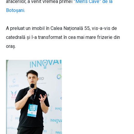
afacerilor, a venit vremea primei
”Men’s Cave” de la
Botoșani
.
A preluat un imobil în Calea Națională 55, vis-a-vis de
catedrală și l-a transformat în cea mai mare frizerie din
oraș.