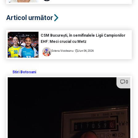
Articol următor
CSM București, în semifinalele Ligii Campionilor
EHF: Meci crucial cu Metz
Estera Vicoleanu
Jun 06, 2026
Stiri Botosani
0