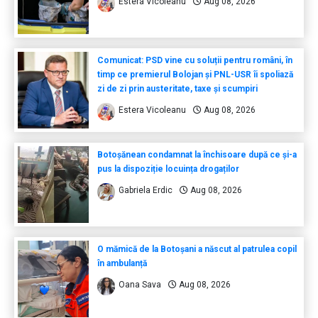
Estera Vicoleanu
Aug 08, 2026
Comunicat: PSD vine cu soluții pentru români, în
timp ce premierul Bolojan și PNL-USR îi spoliază
zi de zi prin austeritate, taxe și scumpiri
Estera Vicoleanu
Aug 08, 2026
Botoșănean condamnat la închisoare după ce și-a
pus la dispoziție locuința drogaților
Gabriela Erdic
Aug 08, 2026
O mămică de la Botoșani a născut al patrulea copil
în ambulanță
Oana Sava
Aug 08, 2026