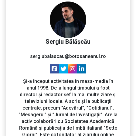
Sergiu Bălășcău
sergiubalascau@botosaneanul.ro
Și-a început activitatea în mass-media în
anul 1998. De-a lungul timpului a fost
director și redactor șef la mai multe ziare și
televiziuni locale. A scris și la publicații
centrale, precum ”Adevărul”, ”Cotidianul”,
”Mesagerul” și ”Jurnal de Investigații”. Are la
activ colaborări cu Societatea Academică
Română și publicația de limbă italiană ”Sette
Giorni”. Este cofondator al ziarului online