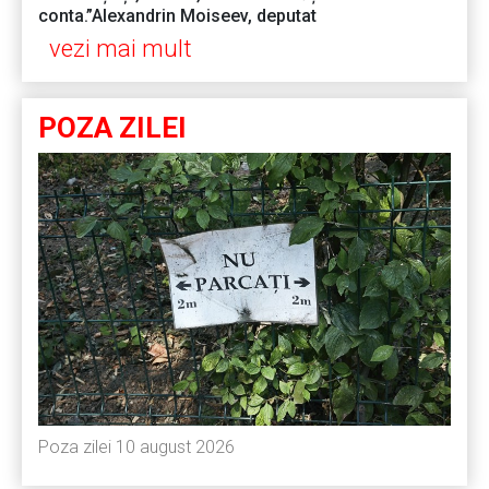
conta.”Alexandrin Moiseev, deputat
vezi mai mult
POZA ZILEI
Poza zilei 10 august 2026