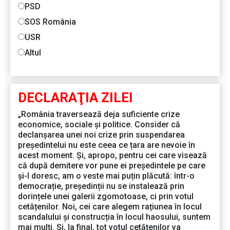
PSD
SOS România
USR
Altul
DECLARAŢIA ZILEI
„România traversează deja suficiente crize
economice, sociale și politice. Consider că
declanșarea unei noi crize prin suspendarea
președintelui nu este ceea ce țara are nevoie în
acest moment. Și, apropo, pentru cei care visează
că după demitere vor pune ei președintele pe care
și-l doresc, am o veste mai puțin plăcută: într-o
democrație, președinții nu se instalează prin
dorințele unei galerii zgomotoase, ci prin votul
cetățenilor. Noi, cei care alegem rațiunea în locul
scandalului și construcția în locul haosului, suntem
mai mulți. Și, la final, tot votul cetățenilor va