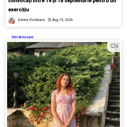
convocați între 14 și 18 septembrie pentru un
exercițiu
Estera Vicoleanu
Aug 10, 2026
Stiri Botosani
0