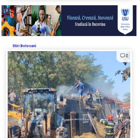
Stiri Botosani
0