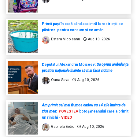
Primii pași în casă când apa intră la restricții: ce
păstrezi pentru consum și ce amâni
Estera Vicoleanu
Aug 10, 2026
Deputatul Alexandrin Moiseev:
Să oprim ambulanța
prostiei naționale înainte să mai facă victime
Oana Sava
Aug 10, 2026
Am primit cel mai frumos cadou cu 14 zile înainte de
ziua mea:
POVESTEA
botoșăneanului care a primit
un rinichi -
VIDEO
Gabriela Erdic
Aug 10, 2026