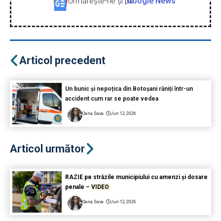
Urmăreşte-ne şi pe
Google News
Articol precedent
Un bunic și nepoțica din Botoșani răniți într-un
accident cum rar se poate vedea
Oana Sava
Jun 12, 2026
Articol următor
RAZIE pe străzile municipiului cu amenzi și dosare
penale –
VIDEO
Oana Sava
Jun 12, 2026