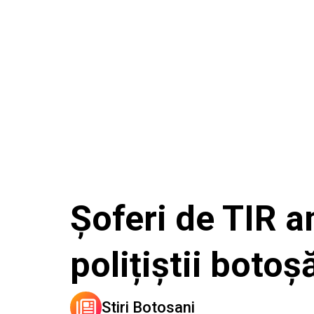
Șoferi de TIR a
polițiștii boto
Stiri Botosani