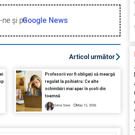
ne şi pe
Google News
Articol următor
ei
Profesorii vor fi obligați să meargă
op
regulat la psihiatru: Ce alte
schimbări mai apar în școli din
toamnă
Oana Sava
May 12, 2026