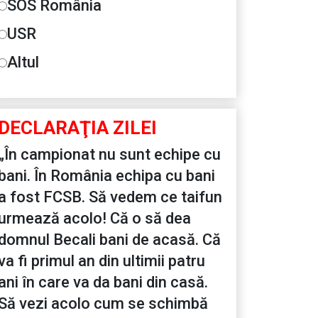
SOS România
USR
Altul
DECLARAŢIA ZILEI
„În campionat nu sunt echipe cu
bani. În România echipa cu bani
a fost FCSB. Să vedem ce taifun
urmează acolo! Că o să dea
domnul Becali bani de acasă. Că
va fi primul an din ultimii patru
ani în care va da bani din casă.
Să vezi acolo cum se schimbă