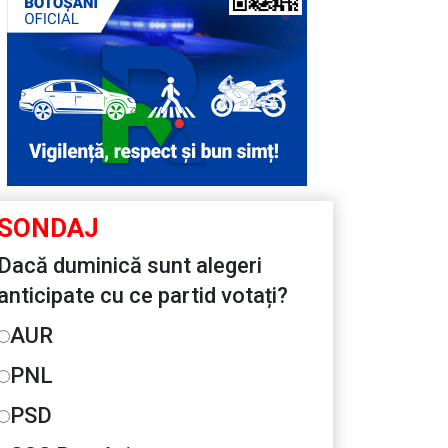
SONDAJ
Dacă duminică sunt alegeri
anticipate cu ce partid votați?
AUR
PNL
PSD