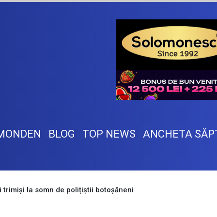
MONDEN
BLOG
TOP NEWS
ANCHETA SĂP
 trimiși la somn de polițiștii botoșăneni