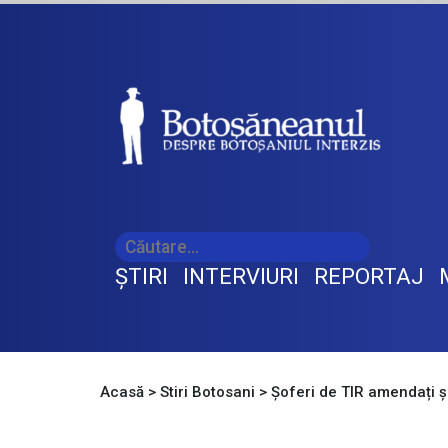
ŞTIRI
INTERVIURI
REPORTAJ
Acasă
>
Stiri Botosani
>
Șoferi de TIR amendați și