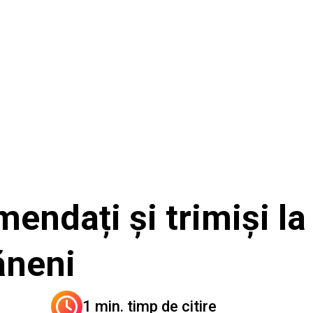
mendați și trimiși l
șăneni
1 min. timp de citire