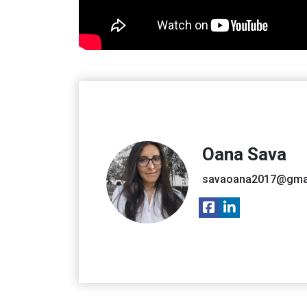
Oana Sava
savaoana2017@gma