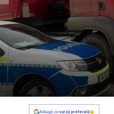
Adaugă ca
sursă preferată