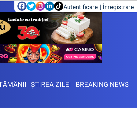
Autentificare
|
Înregistrare
TĂMÂNII
ŞTIREA ZILEI
BREAKING NEWS