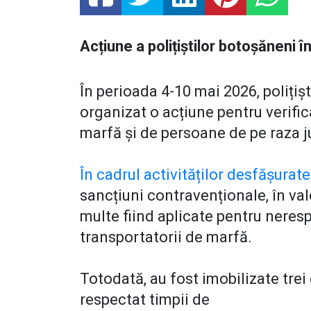
Acțiune a polițiștilor botoșăneni î
În perioada 4-10 mai 2026, polițișt
organizat o acțiune pentru verific
marfă și de persoane de pe raza j
În cadrul activităților desfășurat
sancțiuni contravenționale, în val
multe fiind aplicate pentru neres
transportatorii de marfă.
Totodată, au fost imobilizate trei
respectat timpii de