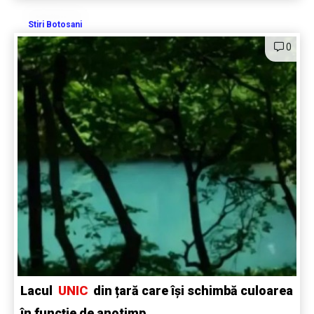
Stiri Botosani
0
Lacul
UNIC
din țară care își schimbă culoarea
în funcție de anotimp