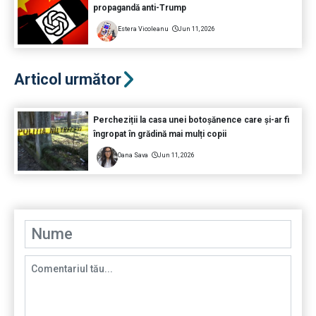
propagandă anti-Trump
Estera Vicoleanu
Jun 11, 2026
Articol următor
Percheziții la casa unei botoșănence care și-ar fi
îngropat în grădină mai mulți copii
Oana Sava
Jun 11, 2026