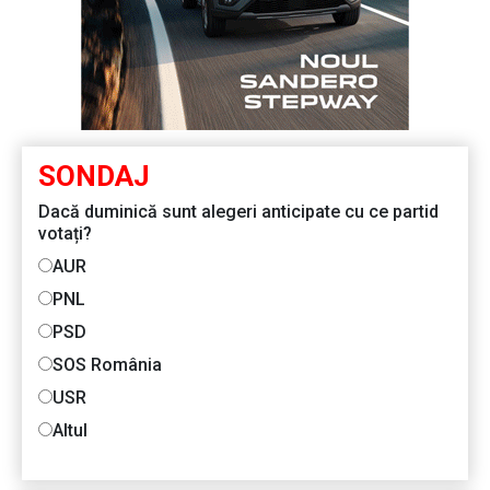
SONDAJ
Dacă duminică sunt alegeri anticipate cu ce partid
votați?
AUR
PNL
PSD
SOS România
USR
Altul