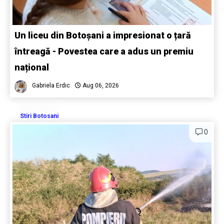
Un liceu din Botoșani a impresionat o țară
întreagă - Povestea care a adus un premiu
național
Gabriela Erdic
Aug 06, 2026
Stiri Botosani
0