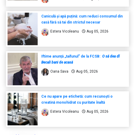
Caniculă și apă puțină: cum reduci consumul din
casă fără să tai din strictul necesar
Estera Vicoleanu
Aug 05, 2026
Iftime anunță „taifunul” de la FCSB:
O să dea dl
Becali bani de acasă
Oana Sava
Aug 05, 2026
Ce nu apare pe etichetă: cum recunoști o
creatină monohidrat cu puritate înaltă
Estera Vicoleanu
Aug 05, 2026