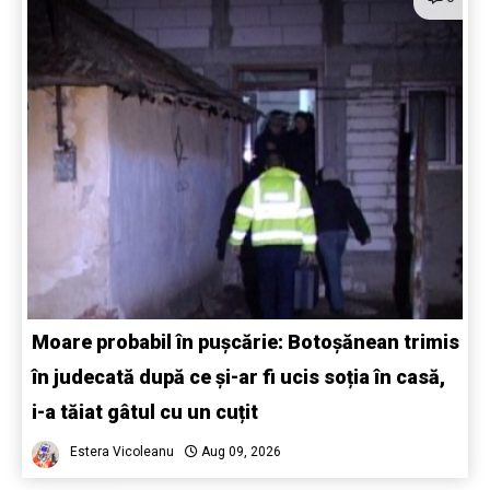
Moare probabil în pușcărie: Botoșănean trimis
în judecată după ce și-ar fi ucis soția în casă,
i-a tăiat gâtul cu un cuțit
Estera Vicoleanu
Aug 09, 2026