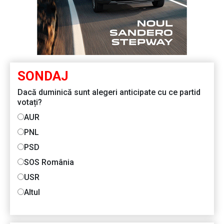
SONDAJ
Dacă duminică sunt alegeri anticipate cu ce partid
votați?
AUR
PNL
PSD
SOS România
USR
Altul