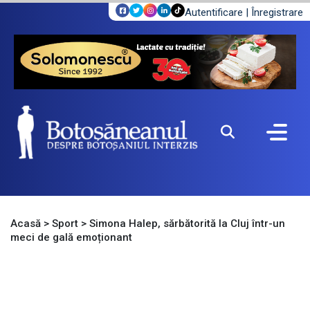
Autentificare
|
Înregistrare
Acasă
>
Sport
>
Simona Halep, sărbătorită la Cluj într-un
meci de gală emoționant