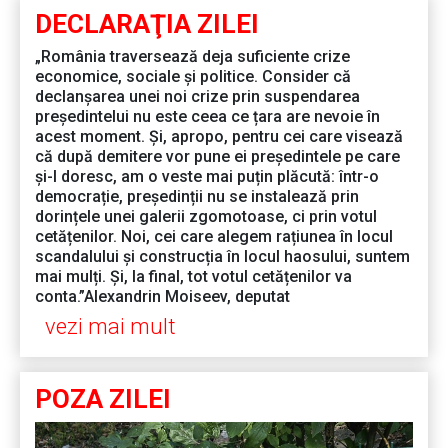
DECLARAŢIA ZILEI
„România traversează deja suficiente crize
economice, sociale și politice. Consider că
declanșarea unei noi crize prin suspendarea
președintelui nu este ceea ce țara are nevoie în
acest moment. Și, apropo, pentru cei care visează
că după demitere vor pune ei președintele pe care
și-l doresc, am o veste mai puțin plăcută: într-o
democrație, președinții nu se instalează prin
dorințele unei galerii zgomotoase, ci prin votul
cetățenilor. Noi, cei care alegem rațiunea în locul
scandalului și construcția în locul haosului, suntem
mai mulți. Și, la final, tot votul cetățenilor va
conta.”Alexandrin Moiseev, deputat
vezi mai mult
POZA ZILEI