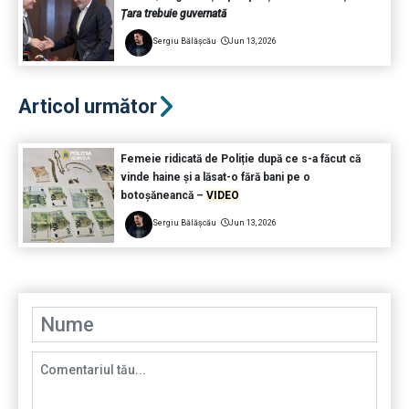
Țara trebuie guvernată
Sergiu Bălășcău
Jun 13, 2026
Articol următor
Femeie ridicată de Poliție după ce s-a făcut că
vinde haine și a lăsat-o fără bani pe o
botoșăneancă –
VIDEO
Sergiu Bălășcău
Jun 13, 2026