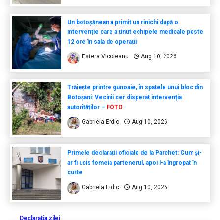
Un botoșănean a primit un rinichi după o
intervenție care a ținut echipele medicale peste
12 ore în sala de operații
Estera Vicoleanu
Aug 10, 2026
Trăiește printre gunoaie, în spatele unui bloc din
Botoșani: Vecinii cer disperat intervenția
autorităților –
FOTO
Gabriela Erdic
Aug 10, 2026
Primele declarații oficiale de la Parchet: Cum și-
ar fi ucis femeia partenerul, apoi l-a îngropat în
curte
Gabriela Erdic
Aug 10, 2026
Declaratia zilei