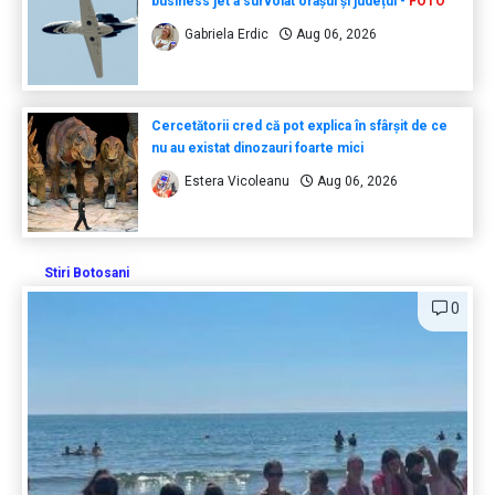
business jet a survolat orașul și județul -
FOTO
Gabriela Erdic
Aug 06, 2026
Cercetătorii cred că pot explica în sfârșit de ce
nu au existat dinozauri foarte mici
Estera Vicoleanu
Aug 06, 2026
Stiri Botosani
0