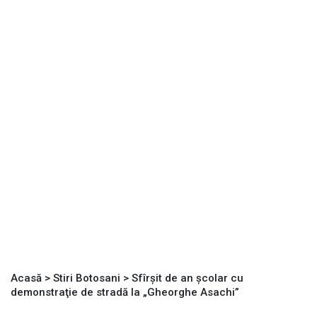
Acasă
>
Stiri Botosani
>
Sfîrşit de an şcolar cu
demonstraţie de stradă la „Gheorghe Asachi”