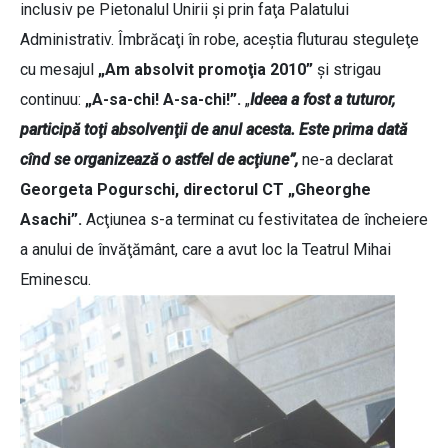
inclusiv pe Pietonalul Unirii şi prin faţa Palatului
Administrativ. Îmbrăcaţi în robe, aceştia fluturau steguleţe
cu mesajul
„Am absolvit promoţia 2010”
şi strigau
continuu:
„A-sa-chi! A-sa-chi!”.
„
Ideea a fost a tuturor,
participă toţi absolvenţii de anul acesta. Este prima dată
cînd se organizează o astfel de acţiune”,
ne-a declarat
Georgeta Pogurschi, directorul CT „Gheorghe
Asachi”.
Acţiunea s-a terminat cu festivitatea de încheiere
a anului de învăţământ, care a avut loc la Teatrul Mihai
Eminescu.