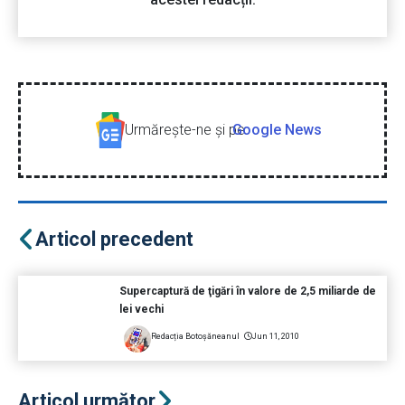
Urmăreşte-ne şi pe
Google News
Articol precedent
Supercaptură de ţigări în valore de 2,5 miliarde de
lei vechi
Redacția Botoșăneanul
Jun 11, 2010
Articol următor