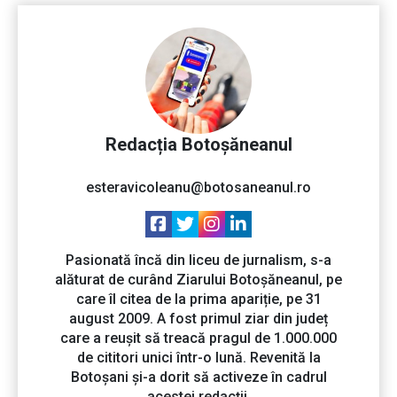
Redacția Botoșăneanul
esteravicoleanu@botosaneanul.ro
Pasionată încă din liceu de jurnalism, s-a
alăturat de curând Ziarului Botoșăneanul, pe
care îl citea de la prima apariție, pe 31
august 2009. A fost primul ziar din județ
care a reușit să treacă pragul de 1.000.000
de cititori unici într-o lună. Revenită la
Botoșani și-a dorit să activeze în cadrul
acestei redacții.