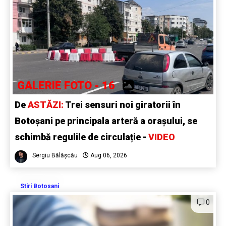
GALERIE FOTO - 16
De
ASTĂZI:
Trei sensuri noi giratorii în
Botoșani pe principala arteră a orașului, se
schimbă regulile de circulație -
VIDEO
Sergiu Bălășcău
Aug 06, 2026
Stiri Botosani
0