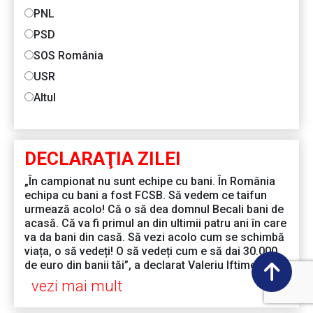
PNL
PSD
SOS România
USR
Altul
DECLARAŢIA ZILEI
„În campionat nu sunt echipe cu bani. În România
echipa cu bani a fost FCSB. Să vedem ce taifun
urmează acolo! Că o să dea domnul Becali bani de
acasă. Că va fi primul an din ultimii patru ani în care
va da bani din casă. Să vezi acolo cum se schimbă
viața, o să vedeți! O să vedeți cum e să dai 30.000
de euro din banii tăi”, a declarat Valeriu Iftime
vezi mai mult