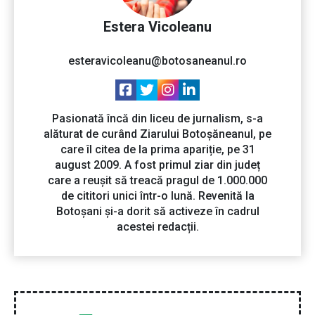
Estera Vicoleanu
esteravicoleanu@botosaneanul.ro
Pasionată încă din liceu de jurnalism, s-a
alăturat de curând Ziarului Botoșăneanul, pe
care îl citea de la prima apariție, pe 31
august 2009. A fost primul ziar din județ
care a reușit să treacă pragul de 1.000.000
de cititori unici într-o lună. Revenită la
Botoșani și-a dorit să activeze în cadrul
acestei redacții.