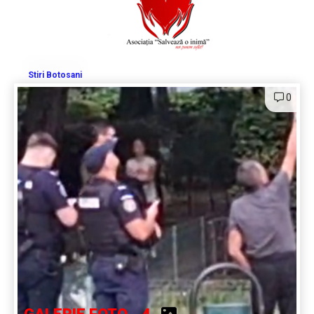
Stiri Botosani
0