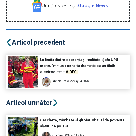
Urmăreşte-ne şi pe
Google News
Articol precedent
La limita dintre exercițiu și realitate: Șefa UPU
arbitru într-un scenariu dramatic cu un tânăr
electrocutat –
VIDEO
Gabriela Erdic
May 14, 2026
Articol următor
Caschete, zâmbete și girofaruri: O zi de poveste
alături de polițiști
Oana Sava
May 14, 2026