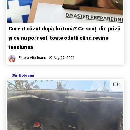
Curent căzut după furtună? Ce scoți din priză
și ce nu pornești toate odată când revine
tensiunea
Estera Vicoleanu
Aug 07, 2026
Stiri Botosani
0