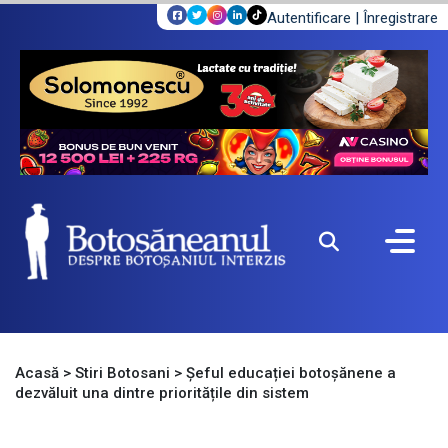
Autentificare
|
Înregistrare
Acasă
>
Stiri Botosani
>
Șeful educației botoșănene a
dezvăluit una dintre prioritățile din sistem