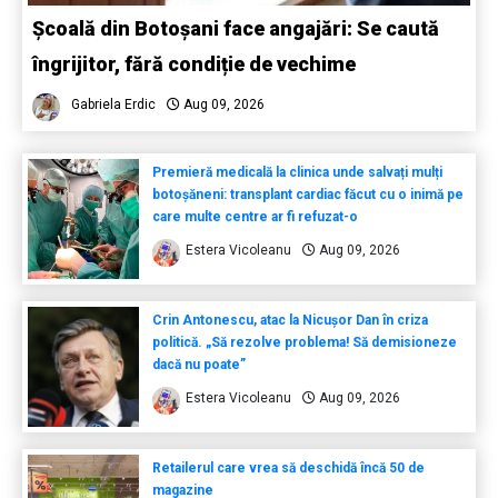
Școală din Botoșani face angajări: Se caută
îngrijitor, fără condiție de vechime
Gabriela Erdic
Aug 09, 2026
Premieră medicală la clinica unde salvați mulți
botoșăneni: transplant cardiac făcut cu o inimă pe
care multe centre ar fi refuzat-o
Estera Vicoleanu
Aug 09, 2026
Crin Antonescu, atac la Nicușor Dan în criza
politică. „Să rezolve problema! Să demisioneze
dacă nu poate”
Estera Vicoleanu
Aug 09, 2026
Retailerul care vrea să deschidă încă 50 de
magazine