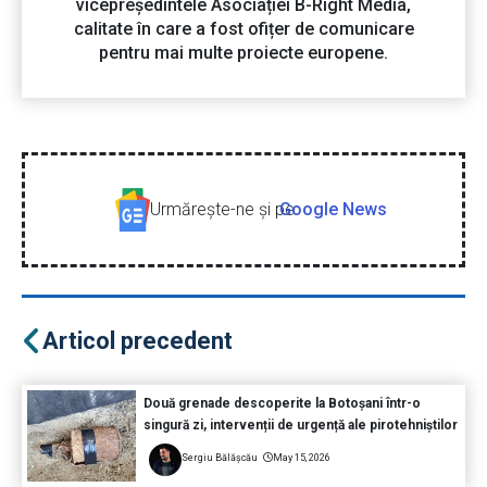
vicepreședintele Asociației B-Right Media,
calitate în care a fost ofițer de comunicare
pentru mai multe proiecte europene.
Urmăreşte-ne şi pe
Google News
Articol precedent
Două grenade descoperite la Botoșani într-o
singură zi, intervenții de urgență ale pirotehniștilor
Sergiu Bălășcău
May 15, 2026