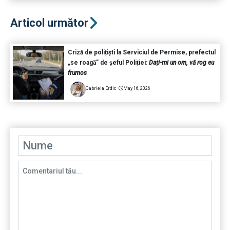
Articol următor
Criză de polițiști la Serviciul de Permise, prefectul
„se roagă” de șeful Poliției:
Dați-mi un om, vă rog eu
frumos
Gabriela Erdic
May 16, 2026