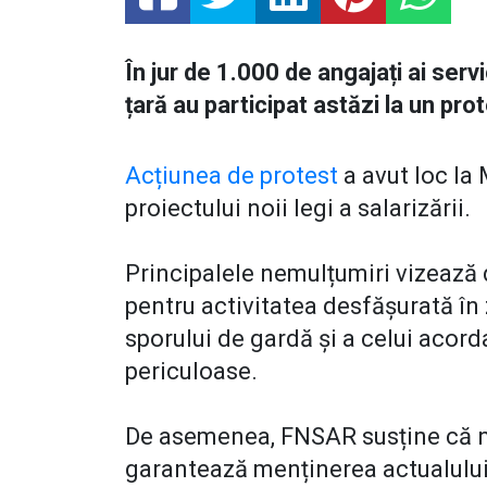
În jur de 1.000 de angajați ai serv
țară au participat astăzi la un prot
Acțiunea de protest
a avut loc la
proiectului noii legi a salarizării.
Principalele nemulțumiri vizează 
pentru activitatea desfășurată în z
sporului de gardă și a celui acord
periculoase.
De asemenea, FNSAR susține că no
garantează menținerea actualului n