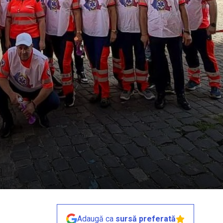
Adaugă ca
sursă preferată