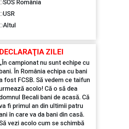
SOS România
USR
Altul
DECLARAŢIA ZILEI
„În campionat nu sunt echipe cu
bani. În România echipa cu bani
a fost FCSB. Să vedem ce taifun
urmează acolo! Că o să dea
domnul Becali bani de acasă. Că
va fi primul an din ultimii patru
ani în care va da bani din casă.
Să vezi acolo cum se schimbă