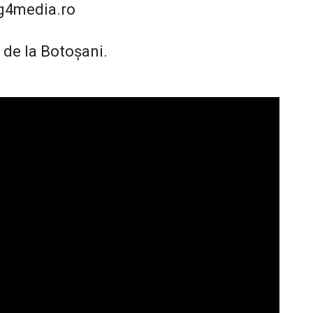
t g4media.ro
e de la Botoșani.