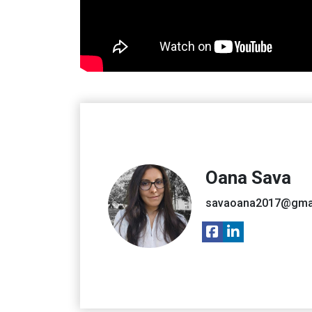
Oana Sava
savaoana2017@gma