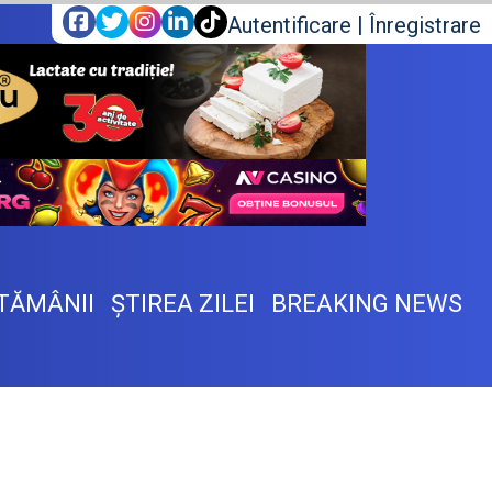
Autentificare
|
Înregistrare
TĂMÂNII
ŞTIREA ZILEI
BREAKING NEWS