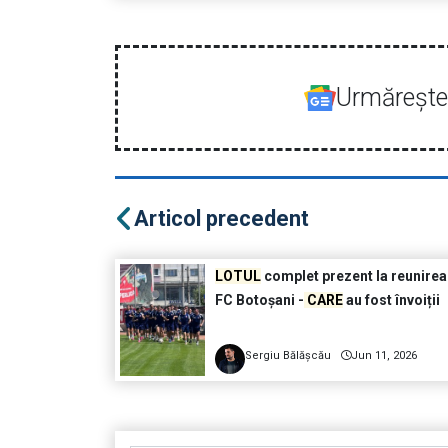
Urmăreşte-
Articol precedent
LOTUL
complet prezent la reunirea
FC Botoșani -
CARE
au fost învoiții
Sergiu Bălășcău
Jun 11, 2026