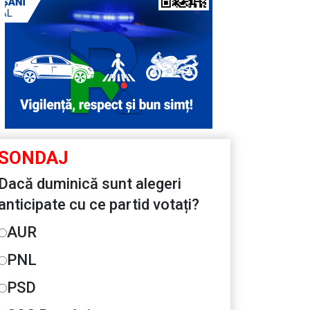
SONDAJ
Dacă duminică sunt alegeri
anticipate cu ce partid votați?
AUR
PNL
PSD