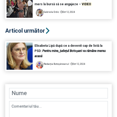
mers la bursă să se angajeze –
VIDEO
Gabriela Erdic
Oct 12, 2024
Articol următor
Elisabeta Lipă după ce a devenit cap de listă la
PSD:
Pentru mine, județul Botoșani va rămâne mereu
acasă
Redacția Botoșăneanul
Oct 12, 2024