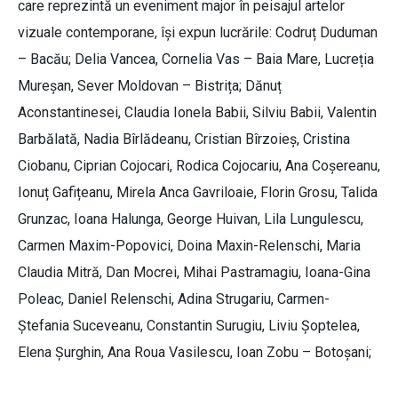
care reprezintă un eveniment major în peisajul artelor
vizuale contemporane, își expun lucrările: Codruț Duduman
– Bacău; Delia Vancea, Cornelia Vas – Baia Mare, Lucreția
Mureșan, Sever Moldovan – Bistrița; Dănuț
Aconstantinesei, Claudia Ionela Babii, Silviu Babii, Valentin
Barbălată, Nadia Bîrlădeanu, Cristian Bîrzoieș, Cristina
Ciobanu, Ciprian Cojocari, Rodica Cojocariu, Ana Coșereanu,
Ionuț Gafițeanu, Mirela Anca Gavriloaie, Florin Grosu, Talida
Grunzac, Ioana Halunga, George Huivan, Lila Lungulescu,
Carmen Maxim-Popovici, Doina Maxin-Relenschi, Maria
Claudia Mitră, Dan Mocrei, Mihai Pastramagiu, Ioana-Gina
Poleac, Daniel Relenschi, Adina Strugariu, Carmen-
Ștefania Suceveanu, Constantin Surugiu, Liviu Șoptelea,
Elena Șurghin, Ana Roua Vasilescu, Ioan Zobu – Botoșani;