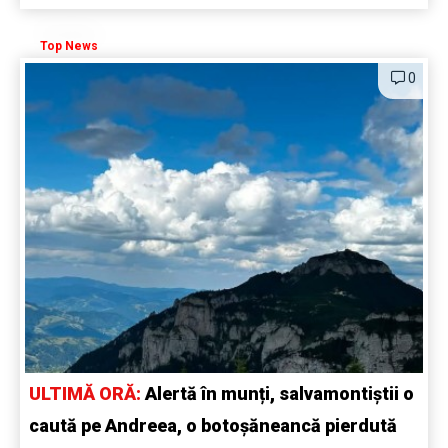
Top News
0
ULTIMĂ ORĂ:
Alertă în munți, salvamontiștii o
caută pe Andreea, o botoșăneancă pierdută