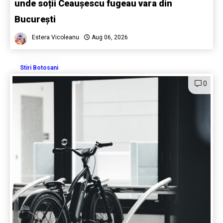
unde soții Ceaușescu fugeau vara din
București
Estera Vicoleanu
Aug 06, 2026
Stiri Botosani
0