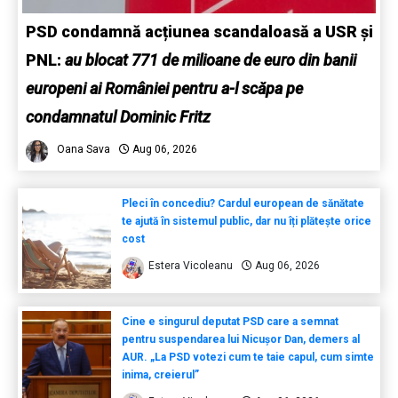
PSD condamnă acțiunea scandaloasă a USR și
PNL:
au blocat 771 de milioane de euro din banii
europeni ai României pentru a-l scăpa pe
condamnatul Dominic Fritz
Oana Sava
Aug 06, 2026
Pleci în concediu? Cardul european de sănătate
te ajută în sistemul public, dar nu îți plătește orice
cost
Estera Vicoleanu
Aug 06, 2026
Cine e singurul deputat PSD care a semnat
pentru suspendarea lui Nicușor Dan, demers al
AUR. „La PSD votezi cum te taie capul, cum simte
inima, creierul”