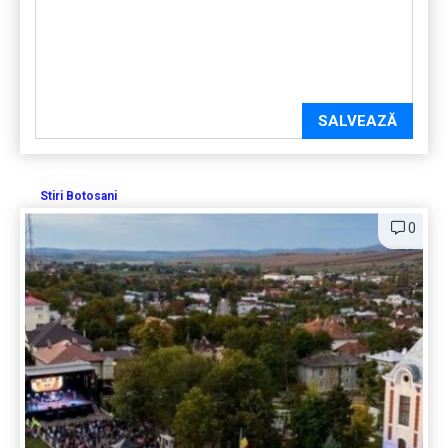
SALVEAZĂ
Stiri Botosani
0