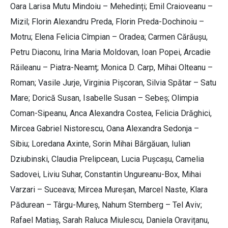
Oara Larisa Mutu Mindoiu – Mehedinți; Emil Craioveanu –
Mizil; Florin Alexandru Preda, Florin Preda-Dochinoiu –
Motru; Elena Felicia Cîmpian – Oradea; Carmen Cărăușu,
Petru Diaconu, Irina Maria Moldovan, Ioan Popei, Arcadie
Răileanu – Piatra-Neamț; Monica D. Carp, Mihai Olteanu –
Roman; Vasile Jurje, Virginia Pișcoran, Silvia Spătar – Satu
Mare; Dorică Susan, Isabelle Susan – Sebeș; Olimpia
Coman-Sipeanu, Anca Alexandra Costea, Felicia Drăghici,
Mircea Gabriel Nistorescu, Oana Alexandra Sedonja –
Sibiu; Loredana Axinte, Sorin Mihai Bărgăuan, Iulian
Dziubinski, Claudia Prelipcean, Lucia Pușcașu, Camelia
Sadovei, Liviu Suhar, Constantin Ungureanu-Box, Mihai
Varzari – Suceava; Mircea Mureșan, Marcel Naste, Klara
Pădurean – Târgu-Mureș, Nahum Sternberg – Tel Aviv;
Rafael Matiaș, Sarah Raluca Miulescu, Daniela Oravițanu,