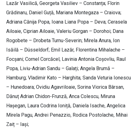
Lazăr Vasilică, Georgeta Vasiliev – Constanța; Florin
Grădinaru, Daniel Guță, Mariana Montegaza – Craiova;
Adriana Cănija Popa, Ioana Liana Popa – Deva; Cerasela
Ailoaie, Ciprian Ailoaie, Valeriu Gorgan – Dorohoi; Dana
Rogobete – Drobeta Turnu-Severin; Mirela Anura, Ion
Isăilă – Düsseldorf; Emil Lazăr, Florentina Mihalache –
Focșani; Cornel Corcăcel, Lavinia Antonia Coșovliu, Raul
Popa, Liviu-Adrian Sandu – Galați; Angela Brumă –
Hamburg; Vladimir Kato – Harghita; Sanda Veturia Ionescu
– Hunedoara; Ovidiu Agavriloaie, Sorina Viorica Bârsan,
Dănuț Adrian Chidon-Frunză, Anca Colescu, Miruna
Hașegan, Laura Codrina Ioniță, Daniela Isache, Angelica
Mirela Pagu, Andrei Penazzio, Rodica Postolache, Mihai
Zaiț – Iași;