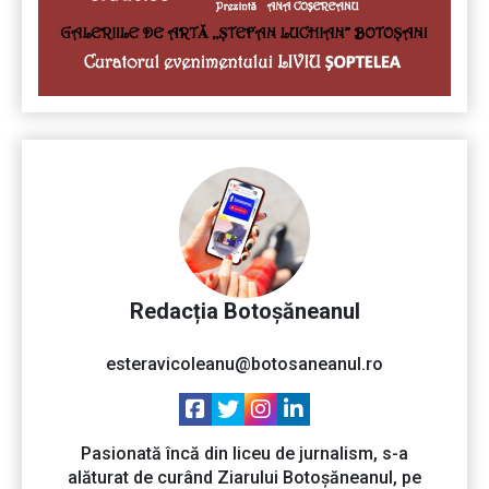
Redacția Botoșăneanul
esteravicoleanu@botosaneanul.ro
Pasionată încă din liceu de jurnalism, s-a
alăturat de curând Ziarului Botoșăneanul, pe