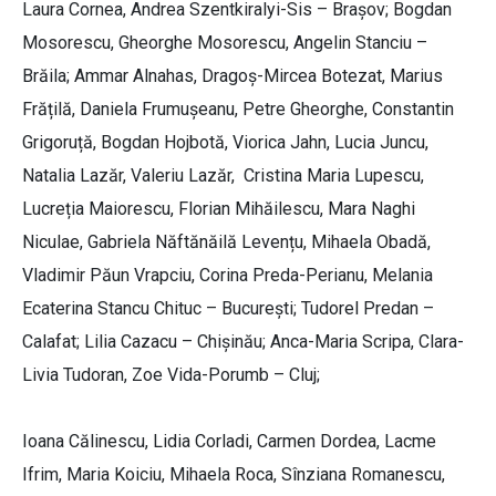
Laura Cornea, Andrea Szentkiralyi-Sis – Brașov; Bogdan
Mosorescu, Gheorghe Mosorescu, Angelin Stanciu –
Brăila; Ammar Alnahas, Dragoș-Mircea Botezat, Marius
Frățilă, Daniela Frumușeanu, Petre Gheorghe, Constantin
Grigoruță, Bogdan Hojbotă, Viorica Jahn, Lucia Juncu,
Natalia Lazăr, Valeriu Lazăr, Cristina Maria Lupescu,
Lucreția Maiorescu, Florian Mihăilescu, Mara Naghi
Niculae, Gabriela Năftănăilă Levențu, Mihaela Obadă,
Vladimir Păun Vrapciu, Corina Preda-Perianu, Melania
Ecaterina Stancu Chituc – București; Tudorel Predan –
Calafat; Lilia Cazacu – Chișinău; Anca-Maria Scripa, Clara-
Livia Tudoran, Zoe Vida-Porumb – Cluj;
Ioana Călinescu, Lidia Corladi, Carmen Dordea, Lacme
Ifrim, Maria Koiciu, Mihaela Roca, Sînziana Romanescu,