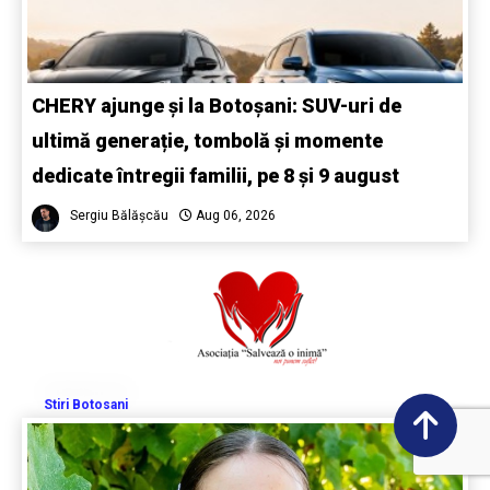
CHERY ajunge și la Botoșani: SUV-uri de
ultimă generație, tombolă și momente
dedicate întregii familii, pe 8 și 9 august
Sergiu Bălășcău
Aug 06, 2026
Stiri Botosani
0