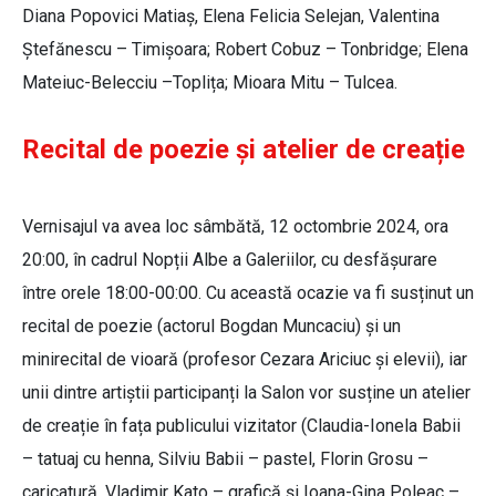
Diana Popovici Matiaș, Elena Felicia Selejan, Valentina
Ștefănescu – Timișoara; Robert Cobuz – Tonbridge; Elena
Mateiuc-Belecciu –Toplița; Mioara Mitu – Tulcea.
Recital de poezie și atelier de creație
Vernisajul va avea loc sâmbătă, 12 octombrie 2024, ora
20:00, în cadrul Nopții Albe a Galeriilor, cu desfășurare
între orele 18:00-00:00. Cu această ocazie va fi susținut un
recital de poezie (actorul Bogdan Muncaciu) și un
minirecital de vioară (profesor Cezara Ariciuc și elevii), iar
unii dintre artiștii participanți la Salon vor susține un atelier
de creație în fața publicului vizitator (Claudia-Ionela Babii
– tatuaj cu henna, Silviu Babii – pastel, Florin Grosu –
caricatură, Vladimir Kato – grafică și Ioana-Gina Poleac –