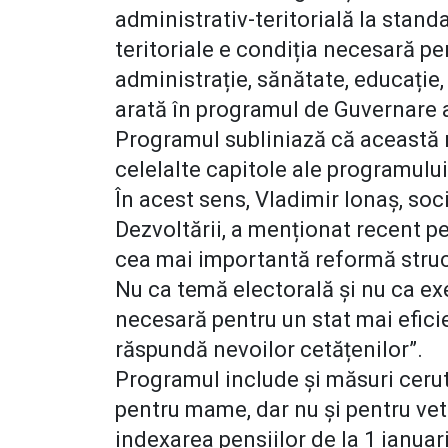
administrativ-teritorială la stan
teritoriale e condiția necesară pe
administrație, sănătate, educație,
arată în programul de Guvernare
Programul subliniază că această 
celelalte capitole ale programulu
În acest sens, Vladimir Ionaș, so
Dezvoltării, a menționat recent 
cea mai importantă reformă struc
Nu ca temă electorală și nu ca exer
necesară pentru un stat mai eficie
răspundă nevoilor cetățenilor”.
Programul include și măsuri ceru
pentru mame, dar nu și pentru vete
indexarea pensiilor de la 1 ianua