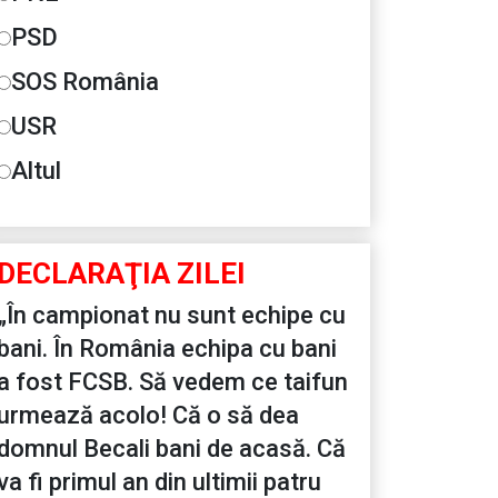
PSD
SOS România
USR
Altul
DECLARAŢIA ZILEI
„În campionat nu sunt echipe cu
bani. În România echipa cu bani
a fost FCSB. Să vedem ce taifun
urmează acolo! Că o să dea
domnul Becali bani de acasă. Că
va fi primul an din ultimii patru