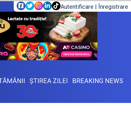
Autentificare
|
Înregistrare
TĂMÂNII
ŞTIREA ZILEI
BREAKING NEWS