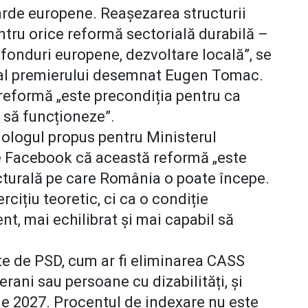
darde europene. Reașezarea structurii
ntru orice reformă sectorială durabilă –
 fonduri europene, dezvoltare locală”, se
 al premierului desemnat Eugen Tomac.
reformă „este precondiția pentru ca
i să funcționeze”.
ciologul propus pentru Ministerul
pe Facebook că această reformă „este
turală pe care România o poate începe.
cițiu teoretic, ci ca o condiție
nt, mai echilibrat și mai capabil să
te de PSD, cum ar fi eliminarea CASS
rani sau persoane cu dizabilități, și
rie 2027. Procentul de indexare nu este