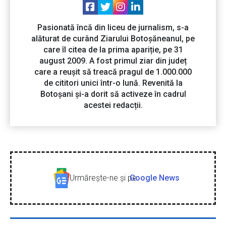
Pasionată încă din liceu de jurnalism, s-a
alăturat de curând Ziarului Botoșăneanul, pe
care îl citea de la prima apariție, pe 31
august 2009. A fost primul ziar din județ
care a reușit să treacă pragul de 1.000.000
de cititori unici într-o lună. Revenită la
Botoșani și-a dorit să activeze în cadrul
acestei redacții.
Urmăreşte-ne şi pe
Google News