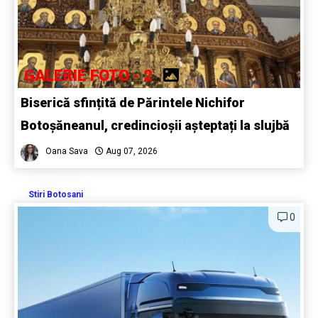
GALERIE FOTO - 2
Biserică sfințită de Părintele Nichifor
Botoșăneanul, credincioșii așteptați la slujbă
Oana Sava
Aug 07, 2026
Stiri Botosani
0