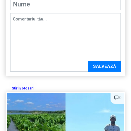
SALVEAZĂ
Stiri Botosani
0