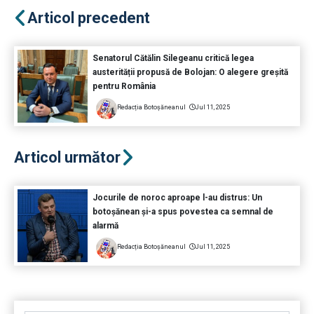
Articol precedent
Senatorul Cătălin Silegeanu critică legea
austerității propusă de Bolojan: O alegere greșită
pentru România
Redacția Botoșăneanul
Jul 11, 2025
Articol următor
Jocurile de noroc aproape l-au distrus: Un
botoșănean și-a spus povestea ca semnal de
alarmă
Redacția Botoșăneanul
Jul 11, 2025