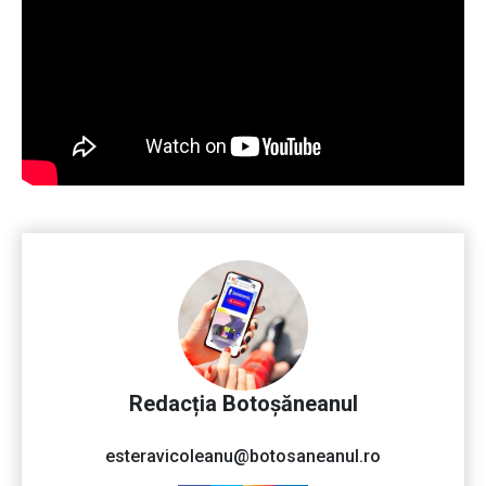
Redacția Botoșăneanul
esteravicoleanu@botosaneanul.ro