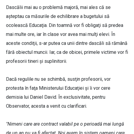
Dascălii mai au o problemă majoră, mai ales că se
aşteptau ca măsurile de echilibrare a bugetului să
ocolească Educaţia. Din toamnă vor fi obligaţi să predea
mai multe ore, iar în clase vor avea mai mulţi elevi. În
aceste condiţii, s-ar putea ca unii dintre dascăli să rămână
fără obiectul muncii. Iar, ca de obicei, primele victime vor fi
profesorii tineri şi suplinitorii.
Dacă regulile nu se schimbă, susţin profesorii, vor
protesta în faţa Ministerului Educaţiei şi îi vor cere
demisia lui Daniel David. În exclusivitate, pentru
Observator, acesta a venit cu clarificari.
"Nimeni care are contract valabil pe o perioadă mai lungă
de un an nu va fi afectat. Noi avem în sistem oameni care