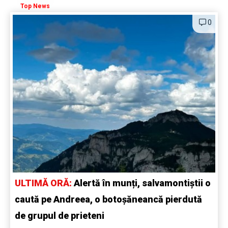
Top News
0
ULTIMĂ ORĂ:
Alertă în munți, salvamontiștii o
caută pe Andreea, o botoșăneancă pierdută
de grupul de prieteni