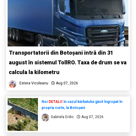
Transportatorii din Botoșani intră din 31
august în sistemul TollRO. Taxa de drum se va
calcula la kilometru
Estera Vicoleanu
Aug 07, 2026
Noi
DETALII
în cazul bărbatului găsit îngropat în
propria curte, la Botoșani
Gabriela Erdic
Aug 07, 2026