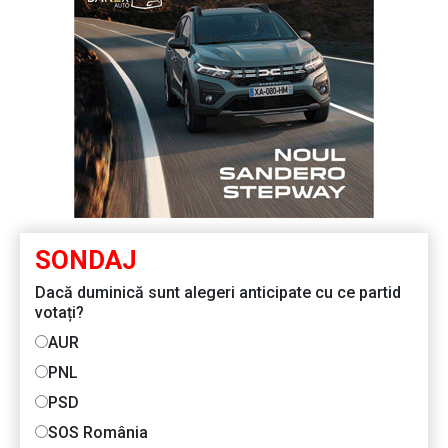
SONDAJ
Dacă duminică sunt alegeri anticipate cu ce partid
votați?
AUR
PNL
PSD
SOS România