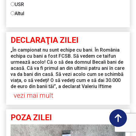
USR
Altul
DECLARAŢIA ZILEI
„În campionat nu sunt echipe cu bani. În România
echipa cu bani a fost FCSB. Să vedem ce taifun
urmează acolo! Că o să dea domnul Becali bani de
acasă. Că va fi primul an din ultimii patru ani în care
va da bani din casă. Să vezi acolo cum se schimbă
viața, o să vedeți! O să vedeți cum e să dai 30.000
de euro din banii tăi”, a declarat Valeriu Iftime
vezi mai mult
POZA ZILEI