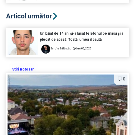
Articol următor
Un băiat de 14 ani și-a lăsat telefonul pe masă și a
plecat de acasă: Toată lumea îl caută
Sergiu Bălășcău
Jun 06, 2026
Stiri Botosani
0