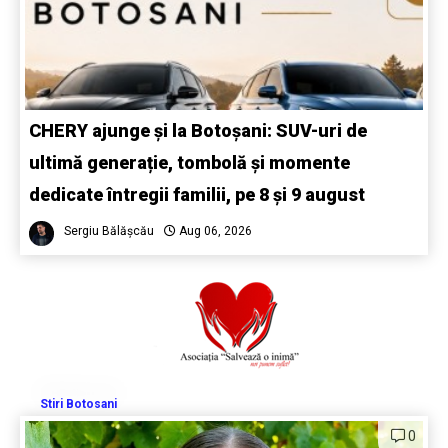
CHERY ajunge și la Botoșani: SUV-uri de
ultimă generație, tombolă și momente
dedicate întregii familii, pe 8 și 9 august
Sergiu Bălășcău
Aug 06, 2026
Stiri Botosani
0