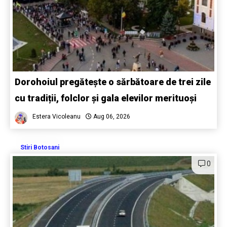
Dorohoiul pregătește o sărbătoare de trei zile
cu tradiții, folclor și gala elevilor merituoși
Estera Vicoleanu
Aug 06, 2026
Stiri Botosani
0