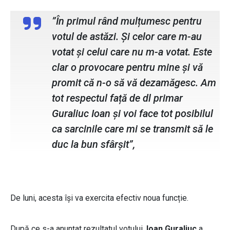
”În primul rând mulțumesc pentru
votul de astăzi. Și celor care m-au
votat și celui care nu m-a votat. Este
clar o provocare pentru mine și vă
promit că n-o să vă dezamăgesc. Am
tot respectul față de dl primar
Guraliuc Ioan și voi face tot posibilul
ca sarcinile care mi se transmit să le
duc la bun sfârșit”,
De luni, acesta își va exercita efectiv noua funcție.
După ce s-a anunțat rezultatul votului,
Ioan Guraliuc
a