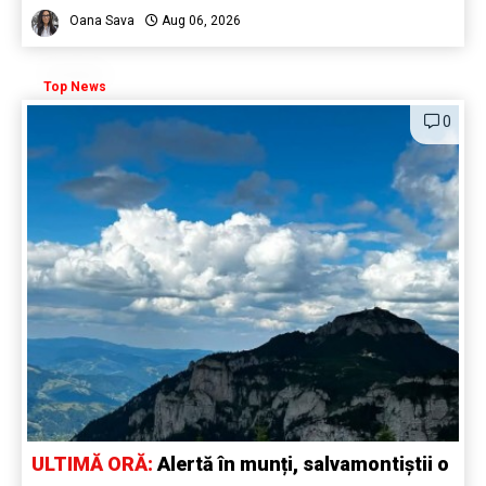
Oana Sava
Aug 06, 2026
Top News
0
ULTIMĂ ORĂ:
Alertă în munți, salvamontiștii o