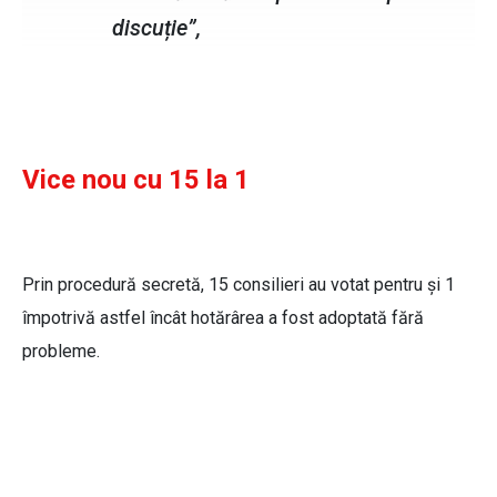
discuție”,
Vice nou cu 15 la 1
Prin procedură secretă, 15 consilieri au votat pentru și 1
împotrivă astfel încât hotărârea a fost adoptată fără
probleme.
Gheorghe Codreanu, consilier cu
atribuții de viceprimar