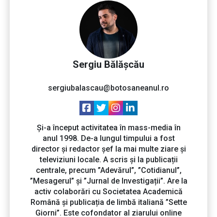
Sergiu Bălășcău
sergiubalascau@botosaneanul.ro
Și-a început activitatea în mass-media în
anul 1998. De-a lungul timpului a fost
director și redactor șef la mai multe ziare și
televiziuni locale. A scris și la publicații
centrale, precum ”Adevărul”, ”Cotidianul”,
”Mesagerul” și ”Jurnal de Investigații”. Are la
activ colaborări cu Societatea Academică
Română și publicația de limbă italiană ”Sette
Giorni”. Este cofondator al ziarului online