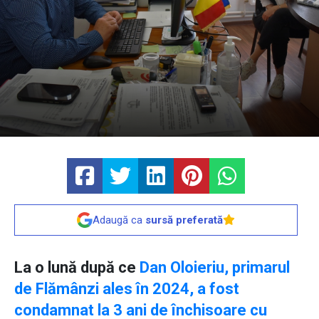
Adaugă ca
sursă preferată
La o lună după ce
Dan Oloieriu, primarul
de Flămânzi ales în 2024, a fost
condamnat la 3 ani de închisoare cu