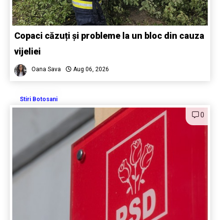
Copaci căzuți și probleme la un bloc din cauza
vijeliei
Oana Sava
Aug 06, 2026
Stiri Botosani
0