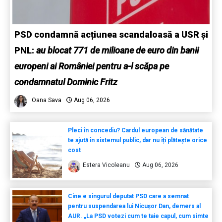
PSD condamnă acțiunea scandaloasă a USR și
PNL:
au blocat 771 de milioane de euro din banii
europeni ai României pentru a-l scăpa pe
condamnatul Dominic Fritz
Oana Sava
Aug 06, 2026
Pleci în concediu? Cardul european de sănătate
te ajută în sistemul public, dar nu îți plătește orice
cost
Estera Vicoleanu
Aug 06, 2026
Cine e singurul deputat PSD care a semnat
pentru suspendarea lui Nicușor Dan, demers al
AUR. „La PSD votezi cum te taie capul, cum simte