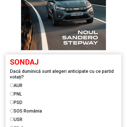
SONDAJ
Dacă duminică sunt alegeri anticipate cu ce partid
votați?
AUR
PNL
PSD
SOS România
USR