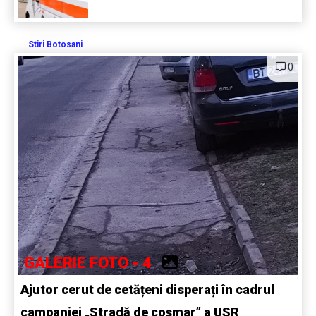
Stiri Botosani
0
GALERIE FOTO - 4
Ajutor cerut de cetățeni disperați în cadrul
campaniei „Stradă de coșmar” a USR