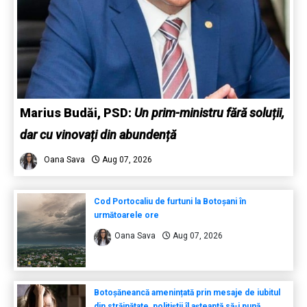
Marius Budăi, PSD:
Un prim-ministru fără soluții,
dar cu vinovați din abundență
Oana Sava
Aug 07, 2026
Cod Portocaliu de furtuni la Botoșani în
următoarele ore
Oana Sava
Aug 07, 2026
Botoșăneancă amenințată prin mesaje de iubitul
din străinătate, polițiștii îl așteaptă să-i pună