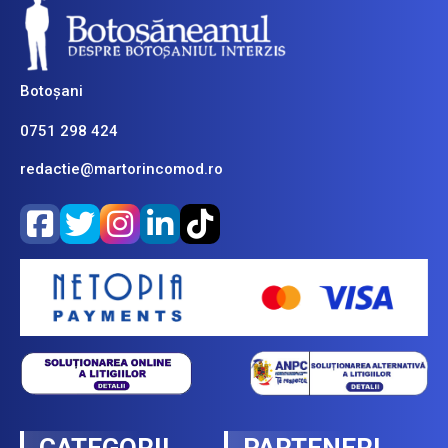
Botoșani
0751 298 424
redactie@martorincomod.ro