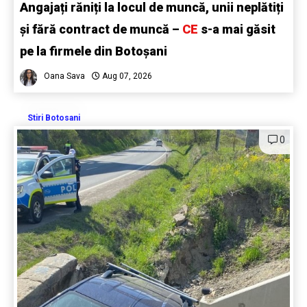
Angajați răniți la locul de muncă, unii neplătiți
și fără contract de muncă –
CE
s-a mai găsit
pe la firmele din Botoșani
Oana Sava
Aug 07, 2026
Stiri Botosani
0