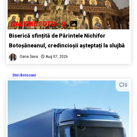
GALERIE FOTO - 2
Biserică sfințită de Părintele Nichifor
Botoșăneanul, credincioșii așteptați la slujbă
Oana Sava
Aug 07, 2026
Stiri Botosani
0