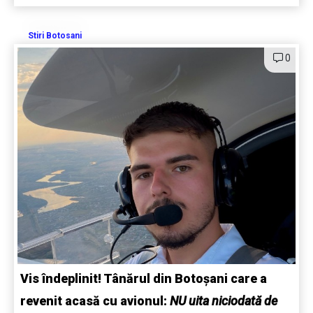
Stiri Botosani
0
Vis îndeplinit! Tânărul din Botoșani care a
revenit acasă cu avionul:
NU uita niciodată de