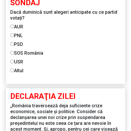
SONDAJ
Dacă duminică sunt alegeri anticipate cu ce partid
votați?
AUR
PNL
PSD
SOS România
USR
Altul
DECLARAŢIA ZILEI
„România traversează deja suficiente crize
economice, sociale și politice. Consider că
declanșarea unei noi crize prin suspendarea
președintelui nu este ceea ce țara are nevoie în
acest moment. Și, apropo, pentru cei care visează