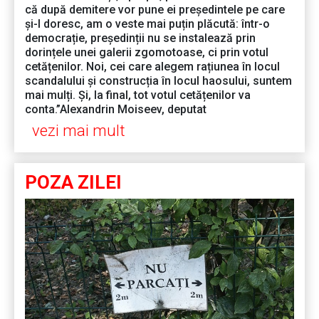
că după demitere vor pune ei președintele pe care
și-l doresc, am o veste mai puțin plăcută: într-o
democrație, președinții nu se instalează prin
dorințele unei galerii zgomotoase, ci prin votul
cetățenilor. Noi, cei care alegem rațiunea în locul
scandalului și construcția în locul haosului, suntem
mai mulți. Și, la final, tot votul cetățenilor va
conta.”Alexandrin Moiseev, deputat
vezi mai mult
POZA ZILEI