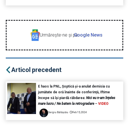
Urmăreşte-ne şi pe
Google News
Articol precedent
E haos la PNL, Șoptică și-a anulat demisia cu
jumătate de oră înainte de conferință, Iftime
începe să își piardă răbdarea:
Nici eu n-am înțeles
mare lucru / Ne batem la retrogradare
–
VIDEO
Sergiu Bălășcău
Feb 15, 2024