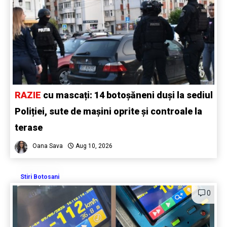
RAZIE
cu mascați: 14 botoșăneni duși la sediul
Poliției, sute de mașini oprite și controale la
terase
Oana Sava
Aug 10, 2026
Stiri Botosani
0