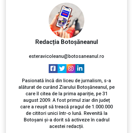
Redacția Botoșăneanul
esteravicoleanu@botosaneanul.ro
Pasionată încă din liceu de jurnalism, s-a
alăturat de curând Ziarului Botoșăneanul, pe
care îl citea de la prima apariție, pe 31
august 2009. A fost primul ziar din județ
care a reușit să treacă pragul de 1.000.000
de cititori unici într-o lună. Revenită la
Botoșani și-a dorit să activeze în cadrul
acestei redacții.