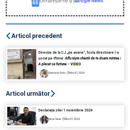
Urmăreşte-ne şi pe
Google News
Articol precedent
Direcție de la CJ „pe avarie”, fosta directoare l-a
șocat pe Iftime:
Aflu niște chestii de te doare mintea
/
A plecat ca furtuna
–
VIDEO
Gabriela Erdic
Nov 01, 2024
Articol următor
Declarația zilei 1 noiembrie 2024
Oana Sava
Nov 01, 2024