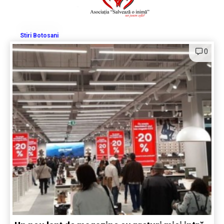
Stiri Botosani
0