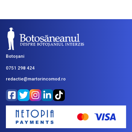
Botoșani
0751 298 424
redactie@martorincomod.ro