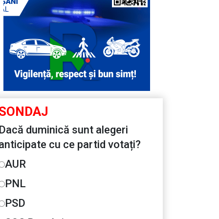
SONDAJ
Dacă duminică sunt alegeri
anticipate cu ce partid votați?
AUR
PNL
PSD