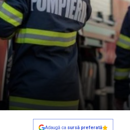
Adaugă ca
sursă preferată