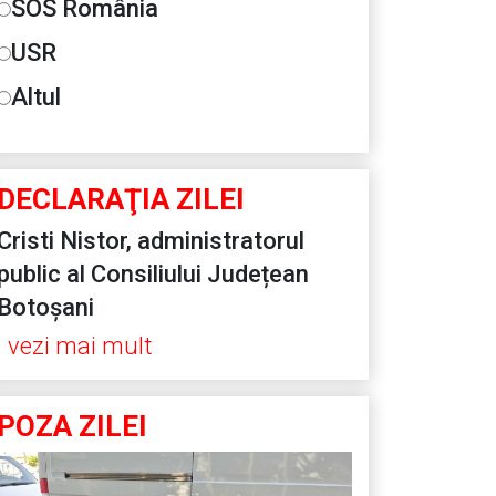
SOS România
USR
Altul
DECLARAŢIA ZILEI
Cristi Nistor, administratorul
public al Consiliului Județean
Botoșani
vezi mai mult
POZA ZILEI