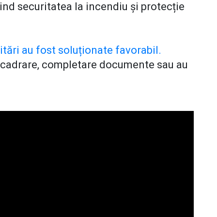
vind securitatea la incendiu și protecție
tări au fost soluționate favorabil.
încadrare, completare documente sau au