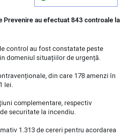
de Prevenire au efectuat 843 controale la
 de control au fost constatate peste
din domeniul situațiilor de urgență.
ontravenționale, din care 178 amenzi în
1 lei.
ncțiuni complementare, respectiv
i de securitate la incendiu.
imativ 1.313 de cereri pentru acordarea