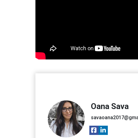
Oana Sava
savaoana2017@gma