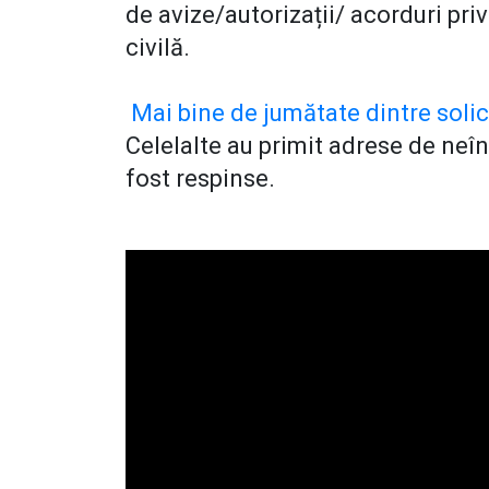
de avize/autorizații/ acorduri pri
civilă.
Mai bine de jumătate dintre solici
Celelalte au primit adrese de ne
fost respinse.