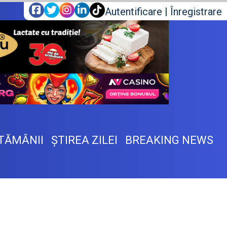
Autentificare
|
Înregistrare
TĂMÂNII
ŞTIREA ZILEI
BREAKING NEWS