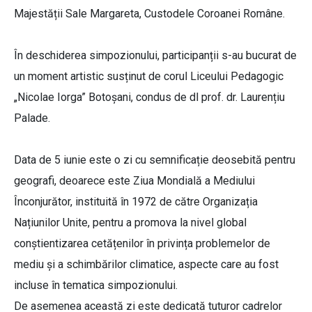
Majestății Sale Margareta, Custodele Coroanei Române.
În deschiderea simpozionului, participanții s-au bucurat de
un moment artistic susținut de corul Liceului Pedagogic
„Nicolae Iorga” Botoșani, condus de dl prof. dr. Laurențiu
Palade.
Data de 5 iunie este o zi cu semnificație deosebită pentru
geografi, deoarece este Ziua Mondială a Mediului
Înconjurător, instituită în 1972 de către Organizația
Națiunilor Unite, pentru a promova la nivel global
conștientizarea cetățenilor în privința problemelor de
mediu și a schimbărilor climatice, aspecte care au fost
incluse în tematica simpozionului.
De asemenea această zi este dedicată tuturor cadrelor