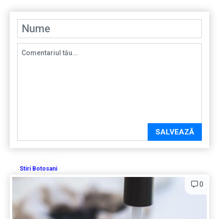
SALVEAZĂ
Stiri Botosani
0