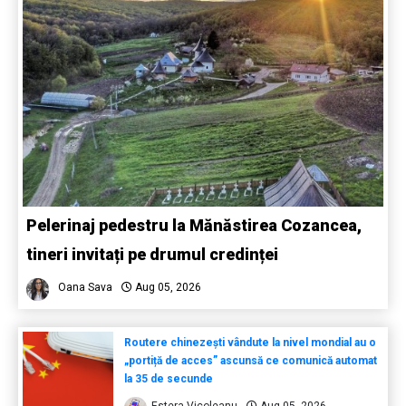
Pelerinaj pedestru la Mănăstirea Cozancea,
tineri invitați pe drumul credinței
Oana Sava
Aug 05, 2026
Routere chinezești vândute la nivel mondial au o
„portiță de acces” ascunsă ce comunică automat
la 35 de secunde