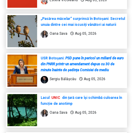
Estera Vicoleanu
Aug 05, 2026
„Pasărea măcelar” surprinsă în Botoșani: Secretul
unuia dintre cei mai iscusiți vânători ai naturii
Oana Sava
Aug 05, 2026
USR Botoșani:
PSD pune în pericol un miliard de euro
din PNRR printr-un amendament depus cu 30 de
minute înainte de ședința Comisiei de mediu
Sergiu Bălășcău
Aug 05, 2026
Lacul
UNIC
din țară care își schimbă culoarea în
funcție de anotimp
Oana Sava
Aug 05, 2026