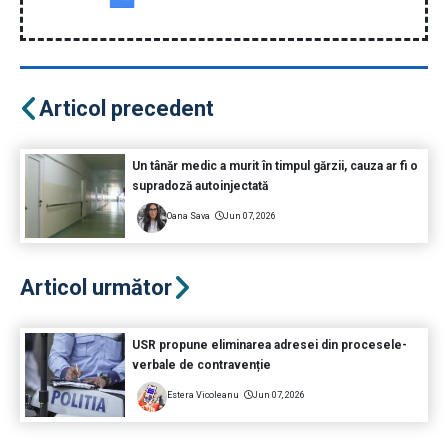
Articol precedent
Un tânăr medic a murit în timpul gărzii, cauza ar fi o
supradoză autoinjectată
Oana Sava
Jun 07, 2026
Articol următor
USR propune eliminarea adresei din procesele-
verbale de contravenție
Estera Vicoleanu
Jun 07, 2026