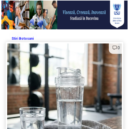
Stiri Botosani
0