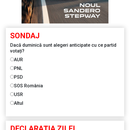
SONDAJ
Dacă duminică sunt alegeri anticipate cu ce partid
votați?
AUR
PNL
PSD
SOS România
USR
Altul
DECLARAŢIA ZILEI