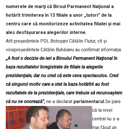
numerele de marţi că Biroul Parmanent Naţional a
hotărît trimiterea în 13 filiale a unor „tutori” de la
centru care să monitorizeze activitatea filialei şi mai
ales desfăşurarea alegerilor interne.
Atît preşedintele PDL Botoşani Cătălin Flutur, cît şi
vicepreşedintele Cătălin Buhăianu au confirmat informaţia.
„A fost o decizie de ieri a Biroului Permanent Naţional în
baza rezultatelor înregistrate de filiale la alegerile
prezidenţiale, dar nu cred că este ceva spectaculos. Cred
că singurul motiv care a stat la baza hotărîrii au fost
rezultatele de la prezidenţiale, care trebuie să recunoaştem
că nu ne onorează”,
ne-a declarat
parlamentarul.
Se pare
că la nivel
central nu s-a
mai făcut un