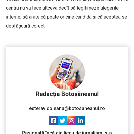
centru nu va face altceva decît să legitimeze alegerile
interne, să arate că poate oricine candida şi că acestea se
desfăşoară corect.
Redacția Botoșăneanul
esteravicoleanu@botosaneanul.ro
Pasionată încă din liceu de jurnalism, s-a