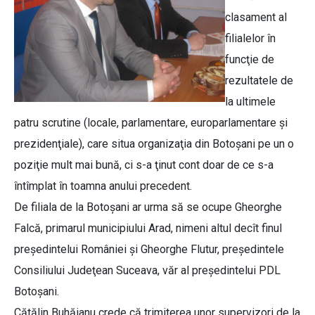
clasament al
filialelor în
funcţie de
rezultatele de
la ultimele
patru scrutine (locale, parlamentare, europarlamentare şi
prezidenţiale), care situa organizaţia din Botoşani pe un o
poziţie mult mai bună, ci s-a ţinut cont doar de ce s-a
întîmplat în toamna anului precedent.
De filiala de la Botoşani ar urma să se ocupe Gheorghe
Falcă, primarul municipiului Arad, nimeni altul decît finul
preşedintelui României şi Gheorghe Flutur, preşedintele
Consiliului Judeţean Suceava, văr al preşedintelui PDL
Botoşani.
Cătălin Buhăianu crede că trimiterea unor supervizori de la