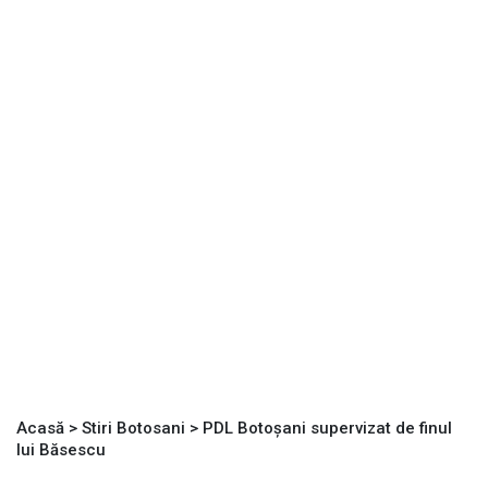
Acasă
>
Stiri Botosani
>
PDL Botoşani supervizat de finul
lui Băsescu