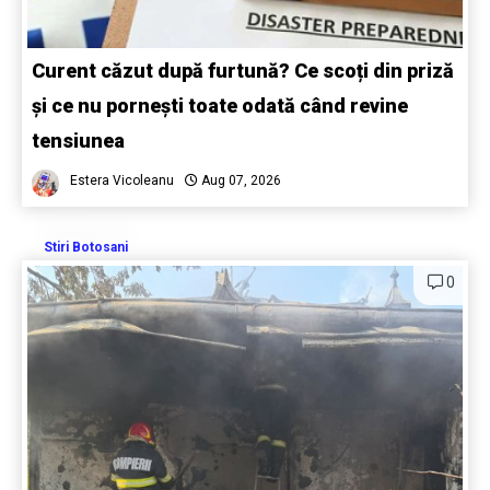
Curent căzut după furtună? Ce scoți din priză
și ce nu pornești toate odată când revine
tensiunea
Estera Vicoleanu
Aug 07, 2026
Stiri Botosani
0