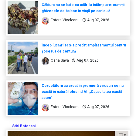
Căldura nu se bate cu udări la întâmplare: cum ții
ghivecele de balcon în viață pe caniculă
Estera Vicoleanu
Aug 07, 2026
Încep lucrările! S-a predat amplasamentul pentru
șoseaua de centură
Oana Sava
Aug 07, 2026
Cercetătorii au creat în premieră virusuri ce nu
există în natură folosind AI: „Capacitatea există
acum”
Estera Vicoleanu
Aug 07, 2026
Stiri Botosani
0