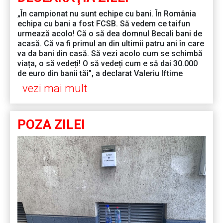
„În campionat nu sunt echipe cu bani. În România
echipa cu bani a fost FCSB. Să vedem ce taifun
urmează acolo! Că o să dea domnul Becali bani de
acasă. Că va fi primul an din ultimii patru ani în care
va da bani din casă. Să vezi acolo cum se schimbă
viața, o să vedeți! O să vedeți cum e să dai 30.000
de euro din banii tăi”, a declarat Valeriu Iftime
vezi mai mult
POZA ZILEI